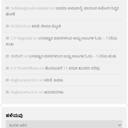
Siddanagouda kalakeri
on
ಬಾದಮಿ ಅಮವಾಸ್ಯೆ: ಚಬನೂರ ಅಮೋಗ ಸಿದ್ದನ
ಹೇಳಿಕೆ
M âñd M
on
ಕವಿತೆ: ಜೀವನ ಜ್ಯೋತಿ
C.P.Nagaraja
on
ಬಸವಣ್ಣನ ವಚನಗಳಿಂದ ಆಯ್ದ ಸಾಲುಗಳ ಓದು – 13ನೆಯ
ಕಂತು
ರಾಜೀವ್
on
ಬಸವಣ್ಣನ ವಚನಗಳಿಂದ ಆಯ್ದ ಸಾಲುಗಳ ಓದು – 13ನೆಯ ಕಂತು
K.V Shashidhara
on
ಹೊನಲುವಿಗೆ 11 ವರುಶ ತುಂಬಿದ ನಲಿವು
Raghuramu N.V.
on
ಕವಿತೆ: ಅವಳು
Raghuramu N.V.
on
ಹನಿಗವನಗಳು
ಹಳೆಯವು
ಹಳೆಯವು