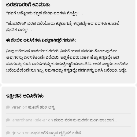
ಬರಹಗಾರರಿಗೆ ಕಿವಿಮಾತು
“ನನಗೆ ಅಶ್ಟೊಂದು ಕನ್ನಡ ಬೇರಿನ ಪದಗಳು ಗೊತ್ತಿಲ್ಲ”…
“ಹೊನಲಿಗಾಗಿ ಬರಹ ಬರೆಯೋದು ಕಶ್ಟವಾಗುತ್ತೆ. ಕನ್ನಡದ್ದೇ ಆದ ಪದಗಳು ಕೂಡಲೆ
ನೆನಪಿಗೆ ಬರಲ್ಲ”…
ಈ ಮೇಲಿನ ಅನಿಸಿಕೆಗಳು ನಿಮ್ಮದಾಗಿದ್ದರೆ ಗಮನಿಸಿ:
ನೀವು ಬರೆಯುವ ಹಾಗೆಯೇ ಬರೆಯಿರಿ. ನಿಮಗೆ ಯಾವ ಪದಗಳು ತೋಚುವುದೋ
ಅವುಗಳನ್ನು ಬಳಸಿಕೊಂಡೇ ಬರೆಯಿರಿ. ಇಲ್ಲಿ ಕೆಲವರು ಬಹಳ ಹೆಚ್ಚು ಕನ್ನಡದ್ದೇ ಆದ
ಪದಗಳನ್ನು ಬಳಸಿ ಬರಹಗಳನ್ನು ಬರೆಯುತ್ತಿದ್ದಾರೆಂಬುದು ದಿಟ. ಆದರೆ ಎಲ್ಲರೂ ಹಾಗೆಯೇ
ಬರೆಯಬೇಕೆಂದೇನೂ ಇಲ್ಲ. ನಿಮಗಾದಶ್ಟು ಕನ್ನಡದ್ದೇ ಪದಗಳನ್ನು ಬಳಸಿ ಬರೆಯಿರಿ, ಅಶ್ಟೇ.
ಇತ್ತೀಚಿನ ಅನಿಸಿಕೆಗಳು
Viren
on
ಹುಣಸೆ ಹುಳಿ ಅನ್ನ
Janardhana Relekar
on
ಮರದ ನೆರಳನು ಮರವೇ ನುಂಗಿ ಹಾಕಿದಾಗ…
rjnivah
on
ಮನಸೂರೆಗೊಳ್ಳುವ ಲೈಟ್ಲಮ್ ಕಣಿವೆ