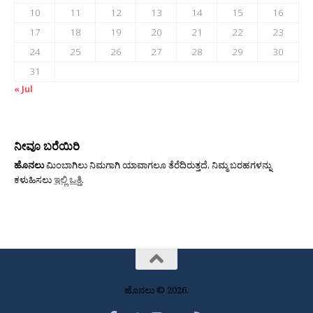
10
11
12
13
14
15
16
17
18
19
20
21
22
23
24
25
26
27
28
29
30
31
« Jul
ನೀವೂ ಬರೆಯಿರಿ
ಹೊನಲು
ಮಿಂಬಾಗಿಲು ನಿಮಗಾಗಿ ಯಾವಾಗಲೂ ತೆರೆದಿರುತ್ತದೆ. ನಿಮ್ಮ ಬರಹಗಳನ್ನು
ಕಳುಹಿಸಲು
ಇಲ್ಲಿ ಒತ್ತಿ
.
ಹೊನಲು © 2026.