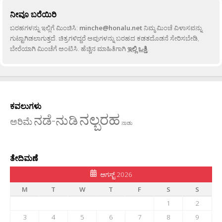
ನೀವೂ ಬರೆಯಿರಿ
ಬರಹಗಳನ್ನು ಇಲ್ಲಿಗೆ ಮಿಂಚಿಸಿ:
minche@honalu.net
ನಿಮ್ಮ ಮಿಂಚೆ ವಿಳಾಸವನ್ನು
ಗುಟ್ಟಾಗಿಡಲಾಗುತ್ತದೆ. ಚಿತ್ರಗಳಿದ್ದರೆ ಅವುಗಳನ್ನು ಬರಹದ ಕಡತದೊಡನೆ ಸೇರಿಸಬೇಡಿ,
ಬೇರೆಯಾಗಿ ಮಿಂಚೆಗೆ ಅಂಟಿಸಿ. ಹೆಚ್ಚಿನ ಮಾಹಿತಿಗಾಗಿ
ಇಲ್ಲಿ ಒತ್ತಿ
.
ಕವಲುಗಳು
ನಲ್ಬರಹ
ನಡೆ-ನುಡಿ
ಅರಿಮೆ
ನಾಡು
ತೇದಿಮಣೆ
ಆಗಸ್ಟ್ 2026
M
T
W
T
F
S
S
1
2
3
4
5
6
7
8
9