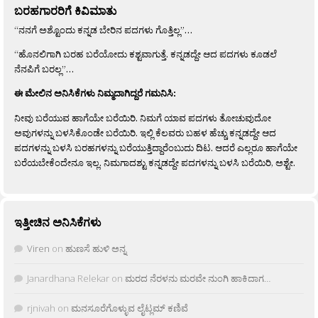
ಬರಹಗಾರರಿಗೆ ಕಿವಿಮಾತು
“ನನಗೆ ಅಶ್ಟೊಂದು ಕನ್ನಡ ಬೇರಿನ ಪದಗಳು ಗೊತ್ತಿಲ್ಲ”…
“ಹೊನಲಿಗಾಗಿ ಬರಹ ಬರೆಯೋದು ಕಶ್ಟವಾಗುತ್ತೆ. ಕನ್ನಡದ್ದೇ ಆದ ಪದಗಳು ಕೂಡಲೆ
ನೆನಪಿಗೆ ಬರಲ್ಲ”…
ಈ ಮೇಲಿನ ಅನಿಸಿಕೆಗಳು ನಿಮ್ಮದಾಗಿದ್ದರೆ ಗಮನಿಸಿ:
ನೀವು ಬರೆಯುವ ಹಾಗೆಯೇ ಬರೆಯಿರಿ. ನಿಮಗೆ ಯಾವ ಪದಗಳು ತೋಚುವುದೋ
ಅವುಗಳನ್ನು ಬಳಸಿಕೊಂಡೇ ಬರೆಯಿರಿ. ಇಲ್ಲಿ ಕೆಲವರು ಬಹಳ ಹೆಚ್ಚು ಕನ್ನಡದ್ದೇ ಆದ
ಪದಗಳನ್ನು ಬಳಸಿ ಬರಹಗಳನ್ನು ಬರೆಯುತ್ತಿದ್ದಾರೆಂಬುದು ದಿಟ. ಆದರೆ ಎಲ್ಲರೂ ಹಾಗೆಯೇ
ಬರೆಯಬೇಕೆಂದೇನೂ ಇಲ್ಲ. ನಿಮಗಾದಶ್ಟು ಕನ್ನಡದ್ದೇ ಪದಗಳನ್ನು ಬಳಸಿ ಬರೆಯಿರಿ, ಅಶ್ಟೇ.
ಇತ್ತೀಚಿನ ಅನಿಸಿಕೆಗಳು
Viren
on
ಹುಣಸೆ ಹುಳಿ ಅನ್ನ
Janardhana Relekar
on
ಮರದ ನೆರಳನು ಮರವೇ ನುಂಗಿ ಹಾಕಿದಾಗ…
rjnivah
on
ಮನಸೂರೆಗೊಳ್ಳುವ ಲೈಟ್ಲಮ್ ಕಣಿವೆ