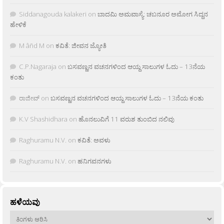
Siddanagouda kalakeri
on
ಬಾದಮಿ ಅಮವಾಸ್ಯೆ: ಚಬನೂರ ಅಮೋಗ ಸಿದ್ದನ
ಹೇಳಿಕೆ
M âñd M
on
ಕವಿತೆ: ಜೀವನ ಜ್ಯೋತಿ
C.P.Nagaraja
on
ಬಸವಣ್ಣನ ವಚನಗಳಿಂದ ಆಯ್ದ ಸಾಲುಗಳ ಓದು – 13ನೆಯ
ಕಂತು
ರಾಜೀವ್
on
ಬಸವಣ್ಣನ ವಚನಗಳಿಂದ ಆಯ್ದ ಸಾಲುಗಳ ಓದು – 13ನೆಯ ಕಂತು
K.V Shashidhara
on
ಹೊನಲುವಿಗೆ 11 ವರುಶ ತುಂಬಿದ ನಲಿವು
Raghuramu N.V.
on
ಕವಿತೆ: ಅವಳು
Raghuramu N.V.
on
ಹನಿಗವನಗಳು
ಹಳೆಯವು
ಹಳೆಯವು