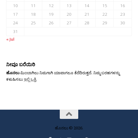
10
11
12
13
14
15
16
17
18
19
20
21
22
23
24
25
26
27
28
29
30
31
« Jul
ನೀವೂ ಬರೆಯಿರಿ
ಹೊನಲು
ಮಿಂಬಾಗಿಲು ನಿಮಗಾಗಿ ಯಾವಾಗಲೂ ತೆರೆದಿರುತ್ತದೆ. ನಿಮ್ಮ ಬರಹಗಳನ್ನು
ಕಳುಹಿಸಲು
ಇಲ್ಲಿ ಒತ್ತಿ
.
ಹೊನಲು © 2026.