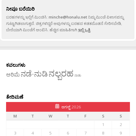
ನೀವೂ ಬರೆಯಿರಿ
ಬರಹಗಳನ್ನು ಇಲ್ಲಿಗೆ ಮಿಂಚಿಸಿ:
minche@honalu.net
ನಿಮ್ಮ ಮಿಂಚೆ ವಿಳಾಸವನ್ನು
ಗುಟ್ಟಾಗಿಡಲಾಗುತ್ತದೆ. ಚಿತ್ರಗಳಿದ್ದರೆ ಅವುಗಳನ್ನು ಬರಹದ ಕಡತದೊಡನೆ ಸೇರಿಸಬೇಡಿ,
ಬೇರೆಯಾಗಿ ಮಿಂಚೆಗೆ ಅಂಟಿಸಿ. ಹೆಚ್ಚಿನ ಮಾಹಿತಿಗಾಗಿ
ಇಲ್ಲಿ ಒತ್ತಿ
.
ಕವಲುಗಳು
ನಲ್ಬರಹ
ನಡೆ-ನುಡಿ
ಅರಿಮೆ
ನಾಡು
ತೇದಿಮಣೆ
ಆಗಸ್ಟ್ 2026
M
T
W
T
F
S
S
1
2
3
4
5
6
7
8
9