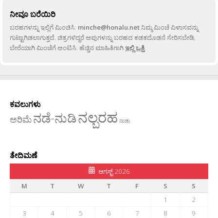
ನೀವೂ ಬರೆಯಿರಿ
ಬರಹಗಳನ್ನು ಇಲ್ಲಿಗೆ ಮಿಂಚಿಸಿ:
minche@honalu.net
ನಿಮ್ಮ ಮಿಂಚೆ ವಿಳಾಸವನ್ನು
ಗುಟ್ಟಾಗಿಡಲಾಗುತ್ತದೆ. ಚಿತ್ರಗಳಿದ್ದರೆ ಅವುಗಳನ್ನು ಬರಹದ ಕಡತದೊಡನೆ ಸೇರಿಸಬೇಡಿ,
ಬೇರೆಯಾಗಿ ಮಿಂಚೆಗೆ ಅಂಟಿಸಿ. ಹೆಚ್ಚಿನ ಮಾಹಿತಿಗಾಗಿ
ಇಲ್ಲಿ ಒತ್ತಿ
.
ಕವಲುಗಳು
ನಲ್ಬರಹ
ನಡೆ-ನುಡಿ
ಅರಿಮೆ
ನಾಡು
ತೇದಿಮಣೆ
ಆಗಸ್ಟ್ 2026
M
T
W
T
F
S
S
1
2
3
4
5
6
7
8
9