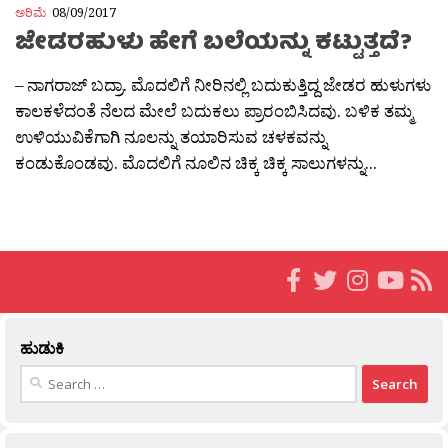
ಅರಿಮೆ
08/09/2017
ಜೇಡರಹುಳು ಹೇಗೆ ಬಲೆಯನ್ನು ಕಟ್ಟುತ್ತದೆ?
– ನಾಗರಾಜ್ ಬದ್ರಾ. ಮೊದಲಿಗೆ ನೀರಿನಲ್ಲಿ ಬದುಕುತ್ತಿದ್ದ ಜೇಡರ ಹುಳುಗಳು
ಕಾಲಕಳೆದಂತೆ ನೆಲದ ಮೇಲೆ ಬದುಕಲು ಪ್ರಾರಂಬಿಸಿದವು. ಬಳಿಕ ತಮ್ಮ
ಉಳಿಯುವಿಕೆಗಾಗಿ ನೂಲನ್ನು ತಯಾರಿಸುವ ಚಳಕವನ್ನು
ಕಂಡುಕೊಂಡವು. ಮೊದಲಿಗೆ ನೂಲಿನ ಚಿಕ್ಕ ಚಿಕ್ಕ ಸಾಲುಗಳನ್ನು...
ಹುಡುಕಿ
Search
for: