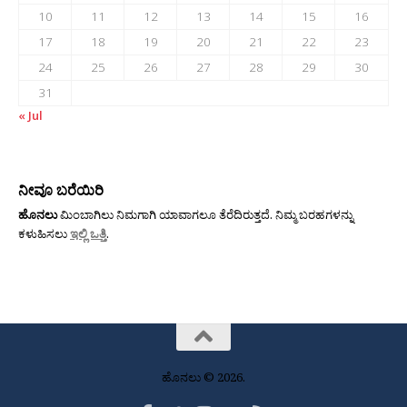
10
11
12
13
14
15
16
17
18
19
20
21
22
23
24
25
26
27
28
29
30
31
« Jul
ನೀವೂ ಬರೆಯಿರಿ
ಹೊನಲು
ಮಿಂಬಾಗಿಲು ನಿಮಗಾಗಿ ಯಾವಾಗಲೂ ತೆರೆದಿರುತ್ತದೆ. ನಿಮ್ಮ ಬರಹಗಳನ್ನು
ಕಳುಹಿಸಲು
ಇಲ್ಲಿ ಒತ್ತಿ
.
ಹೊನಲು © 2026.