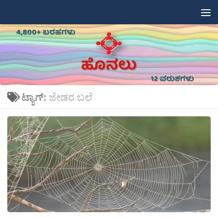
Skip to content
ಟ್ಯಾಗ್:
ಜೇಡರ ಬಲೆ