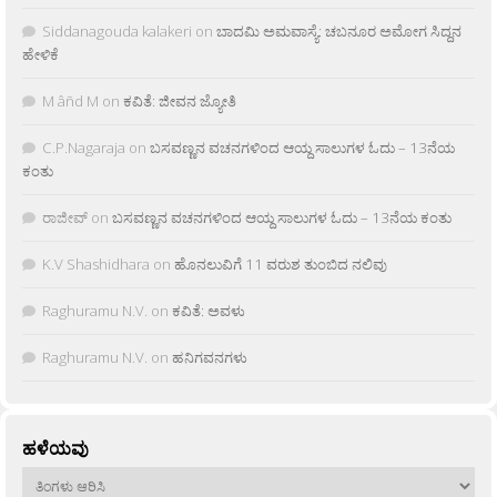
Siddanagouda kalakeri
on
ಬಾದಮಿ ಅಮವಾಸ್ಯೆ: ಚಬನೂರ ಅಮೋಗ ಸಿದ್ದನ
ಹೇಳಿಕೆ
M âñd M
on
ಕವಿತೆ: ಜೀವನ ಜ್ಯೋತಿ
C.P.Nagaraja
on
ಬಸವಣ್ಣನ ವಚನಗಳಿಂದ ಆಯ್ದ ಸಾಲುಗಳ ಓದು – 13ನೆಯ
ಕಂತು
ರಾಜೀವ್
on
ಬಸವಣ್ಣನ ವಚನಗಳಿಂದ ಆಯ್ದ ಸಾಲುಗಳ ಓದು – 13ನೆಯ ಕಂತು
K.V Shashidhara
on
ಹೊನಲುವಿಗೆ 11 ವರುಶ ತುಂಬಿದ ನಲಿವು
Raghuramu N.V.
on
ಕವಿತೆ: ಅವಳು
Raghuramu N.V.
on
ಹನಿಗವನಗಳು
ಹಳೆಯವು
ಹಳೆಯವು