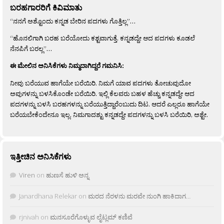
ಬರಹಗಾರರಿಗೆ ಕಿವಿಮಾತು
“ನನಗೆ ಅಶ್ಟೊಂದು ಕನ್ನಡ ಬೇರಿನ ಪದಗಳು ಗೊತ್ತಿಲ್ಲ”…
“ಹೊನಲಿಗಾಗಿ ಬರಹ ಬರೆಯೋದು ಕಶ್ಟವಾಗುತ್ತೆ. ಕನ್ನಡದ್ದೇ ಆದ ಪದಗಳು ಕೂಡಲೆ
ನೆನಪಿಗೆ ಬರಲ್ಲ”…
ಈ ಮೇಲಿನ ಅನಿಸಿಕೆಗಳು ನಿಮ್ಮದಾಗಿದ್ದರೆ ಗಮನಿಸಿ:
ನೀವು ಬರೆಯುವ ಹಾಗೆಯೇ ಬರೆಯಿರಿ. ನಿಮಗೆ ಯಾವ ಪದಗಳು ತೋಚುವುದೋ
ಅವುಗಳನ್ನು ಬಳಸಿಕೊಂಡೇ ಬರೆಯಿರಿ. ಇಲ್ಲಿ ಕೆಲವರು ಬಹಳ ಹೆಚ್ಚು ಕನ್ನಡದ್ದೇ ಆದ
ಪದಗಳನ್ನು ಬಳಸಿ ಬರಹಗಳನ್ನು ಬರೆಯುತ್ತಿದ್ದಾರೆಂಬುದು ದಿಟ. ಆದರೆ ಎಲ್ಲರೂ ಹಾಗೆಯೇ
ಬರೆಯಬೇಕೆಂದೇನೂ ಇಲ್ಲ. ನಿಮಗಾದಶ್ಟು ಕನ್ನಡದ್ದೇ ಪದಗಳನ್ನು ಬಳಸಿ ಬರೆಯಿರಿ, ಅಶ್ಟೇ.
ಇತ್ತೀಚಿನ ಅನಿಸಿಕೆಗಳು
Viren
on
ಹುಣಸೆ ಹುಳಿ ಅನ್ನ
Janardhana Relekar
on
ಮರದ ನೆರಳನು ಮರವೇ ನುಂಗಿ ಹಾಕಿದಾಗ…
rjnivah
on
ಮನಸೂರೆಗೊಳ್ಳುವ ಲೈಟ್ಲಮ್ ಕಣಿವೆ