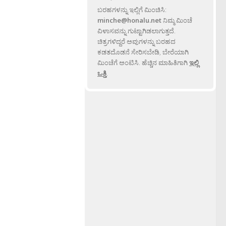
ಬರಹಗಳನ್ನು ಇಲ್ಲಿಗೆ ಮಿಂಚಿಸಿ:
minche@honalu.net
ನಿಮ್ಮ ಮಿಂಚೆ
ವಿಳಾಸವನ್ನು ಗುಟ್ಟಾಗಿಡಲಾಗುತ್ತದೆ.
ಚಿತ್ರಗಳಿದ್ದರೆ ಅವುಗಳನ್ನು ಬರಹದ
ಕಡತದೊಡನೆ ಸೇರಿಸಬೇಡಿ, ಬೇರೆಯಾಗಿ
ಮಿಂಚೆಗೆ ಅಂಟಿಸಿ. ಹೆಚ್ಚಿನ ಮಾಹಿತಿಗಾಗಿ
ಇಲ್ಲಿ
ಒತ್ತಿ
.