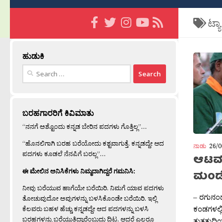
ಟ್ಯ
ಹುಡುಕಿ
Search
for:
ಬರಹಗಾರರಿಗೆ ಕಿವಿಮಾತು
“ನನಗೆ ಅಶ್ಟೊಂದು ಕನ್ನಡ ಬೇರಿನ ಪದಗಳು ಗೊತ್ತಿಲ್ಲ”…
“ಹೊನಲಿಗಾಗಿ ಬರಹ ಬರೆಯೋದು ಕಶ್ಟವಾಗುತ್ತೆ. ಕನ್ನಡದ್ದೇ ಆದ
ನಾಡು
26/0
ಪದಗಳು ಕೂಡಲೆ ನೆನಪಿಗೆ ಬರಲ್ಲ”…
ಆಟವನ
ಈ ಮೇಲಿನ ಅನಿಸಿಕೆಗಳು ನಿಮ್ಮದಾಗಿದ್ದರೆ ಗಮನಿಸಿ:
ಮಂಡ
ನೀವು ಬರೆಯುವ ಹಾಗೆಯೇ ಬರೆಯಿರಿ. ನಿಮಗೆ ಯಾವ ಪದಗಳು
– ರಗುನಂದ
ತೋಚುವುದೋ ಅವುಗಳನ್ನು ಬಳಸಿಕೊಂಡೇ ಬರೆಯಿರಿ. ಇಲ್ಲಿ
ಕಂಡಗಳಲ್ಲ
ಕೆಲವರು ಬಹಳ ಹೆಚ್ಚು ಕನ್ನಡದ್ದೇ ಆದ ಪದಗಳನ್ನು ಬಳಸಿ
ಬರಹಗಳನ್ನು ಬರೆಯುತ್ತಿದ್ದಾರೆಂಬುದು ದಿಟ. ಆದರೆ ಎಲ್ಲರೂ
ತುತ್ತತುದ