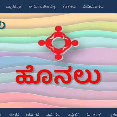
ಎಲ್ಲರಕನ್ನಡ
ಈ ಮಿಂಬಾಗಿಲ ಬಗ್ಗೆ
ಕಡತಗಳು
ವೀಡಿಯೋಗಳು
ು
ಸುತ್ತಾಟ
ಆಟೋಟ
ವಚನಗಳು
ತನ್ನೇಳಿಗೆ
ಹಿನ್ನಡವಳಿ
ಗ್ಯಾಜೆ