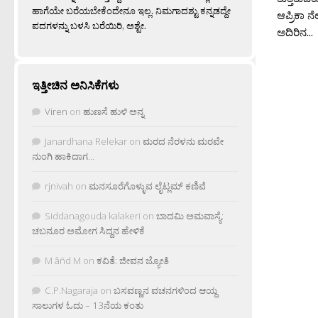
ಹಾಗೆಯೇ ಬರೆಯಬೇಕೆಂದೇನೂ ಇಲ್ಲ. ನಿಮಗಾದಶ್ಟು ಕನ್ನಡದ್ದೇ
ಆಪ್ರಿಕಾ ನ
ಪದಗಳನ್ನು ಬಳಸಿ ಬರೆಯಿರಿ, ಅಶ್ಟೇ.
ಅದಿರಿನ...
ಇತ್ತೀಚಿನ ಅನಿಸಿಕೆಗಳು
Viren
on
ಹುಣಸೆ ಹುಳಿ ಅನ್ನ
Janardhana Relekar
on
ಮರದ ನೆರಳನು ಮರವೇ
ನುಂಗಿ ಹಾಕಿದಾಗ…
rjnivah
on
ಮನಸೂರೆಗೊಳ್ಳುವ ಲೈಟ್ಲಮ್ ಕಣಿವೆ
Siddanagouda kalakeri
on
ಬಾದಮಿ ಅಮವಾಸ್ಯೆ:
ಚಬನೂರ ಅಮೋಗ ಸಿದ್ದನ ಹೇಳಿಕೆ
M âñd M
on
ಕವಿತೆ: ಜೀವನ ಜ್ಯೋತಿ
C.P.Nagaraja
on
ಬಸವಣ್ಣನ ವಚನಗಳಿಂದ ಆಯ್ದ
ಸಾಲುಗಳ ಓದು – 13ನೆಯ ಕಂತು