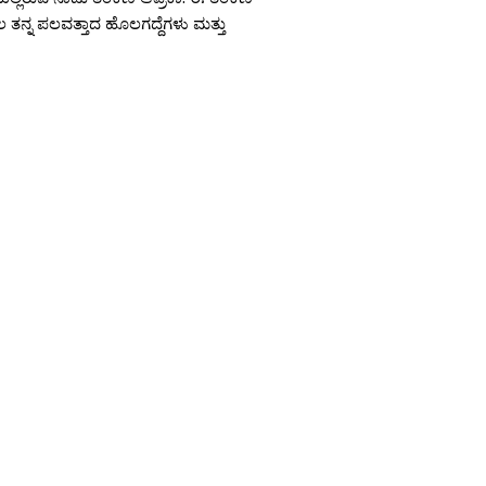
ೆಲ ತನ್ನ ಪಲವತ್ತಾದ ಹೊಲಗದ್ದೆಗಳು ಮತ್ತು