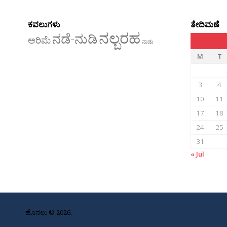
ಕವಲುಗಳು
ತೇದಿಮಣೆ
ನಲ್ಬರಹ
ನಡೆ-ನುಡಿ
ಅರಿಮೆ
ನಾಡು
M
T
3
4
10
11
17
18
24
25
31
« Jul
ಹೊನಲು © 2026.