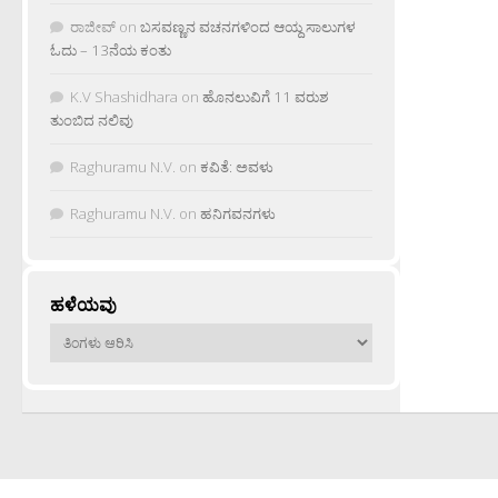
ರಾಜೀವ್
on
ಬಸವಣ್ಣನ ವಚನಗಳಿಂದ ಆಯ್ದ ಸಾಲುಗಳ
ಓದು – 13ನೆಯ ಕಂತು
K.V Shashidhara
on
ಹೊನಲುವಿಗೆ 11 ವರುಶ
ತುಂಬಿದ ನಲಿವು
Raghuramu N.V.
on
ಕವಿತೆ: ಅವಳು
Raghuramu N.V.
on
ಹನಿಗವನಗಳು
ಹಳೆಯವು
ಹಳೆಯವು