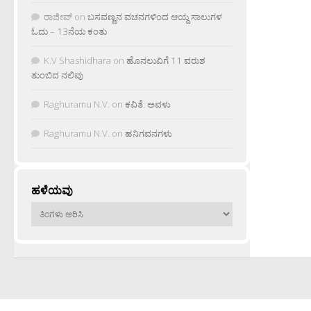
ರಾಜೀವ್
on
ಬಸವಣ್ಣನ ವಚನಗಳಿಂದ ಆಯ್ದ ಸಾಲುಗಳ
ಓದು – 13ನೆಯ ಕಂತು
K.V Shashidhara
on
ಹೊನಲುವಿಗೆ 11 ವರುಶ
ತುಂಬಿದ ನಲಿವು
Raghuramu N.V.
on
ಕವಿತೆ: ಅವಳು
Raghuramu N.V.
on
ಹನಿಗವನಗಳು
ಹಳೆಯವು
ಹಳೆಯವು