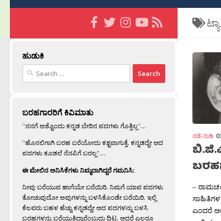
ಟ್ಯ
ಹುಡುಕಿ
Search
for:
ಬರಹಗಾರರಿಗೆ ಕಿವಿಮಾತು
“ನನಗೆ ಅಶ್ಟೊಂದು ಕನ್ನಡ ಬೇರಿನ ಪದಗಳು ಗೊತ್ತಿಲ್ಲ”…
ನಡೆ-ನುಡಿ
0
“ಹೊನಲಿಗಾಗಿ ಬರಹ ಬರೆಯೋದು ಕಶ್ಟವಾಗುತ್ತೆ. ಕನ್ನಡದ್ದೇ ಆದ
ಬಿ.ಜಿ.
ಪದಗಳು ಕೂಡಲೆ ನೆನಪಿಗೆ ಬರಲ್ಲ”…
ಬರಹ
ಈ ಮೇಲಿನ ಅನಿಸಿಕೆಗಳು ನಿಮ್ಮದಾಗಿದ್ದರೆ ಗಮನಿಸಿ:
– ರಾಮಚಂದ್
ನೀವು ಬರೆಯುವ ಹಾಗೆಯೇ ಬರೆಯಿರಿ. ನಿಮಗೆ ಯಾವ ಪದಗಳು
ತೋಚುವುದೋ ಅವುಗಳನ್ನು ಬಳಸಿಕೊಂಡೇ ಬರೆಯಿರಿ. ಇಲ್ಲಿ
ಸಾಹಿತಿಗಳ 
ಕೆಲವರು ಬಹಳ ಹೆಚ್ಚು ಕನ್ನಡದ್ದೇ ಆದ ಪದಗಳನ್ನು ಬಳಸಿ
ಎಂದರೆ ಅದ
ಬರಹಗಳನ್ನು ಬರೆಯುತ್ತಿದ್ದಾರೆಂಬುದು ದಿಟ. ಆದರೆ ಎಲ್ಲರೂ