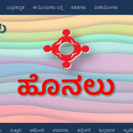
ಎಲ್ಲರಕನ್ನಡ
ಈ ಮಿಂಬಾಗಿಲ ಬಗ್ಗೆ
ಕಡತಗಳು
ವೀಡಿಯೋಗಳು
ು
ಸುತ್ತಾಟ
ಆಟೋಟ
ವಚನಗಳು
ತನ್ನೇಳಿಗೆ
ಹಿನ್ನಡವಳಿ
ಗ್ಯಾಜೆ