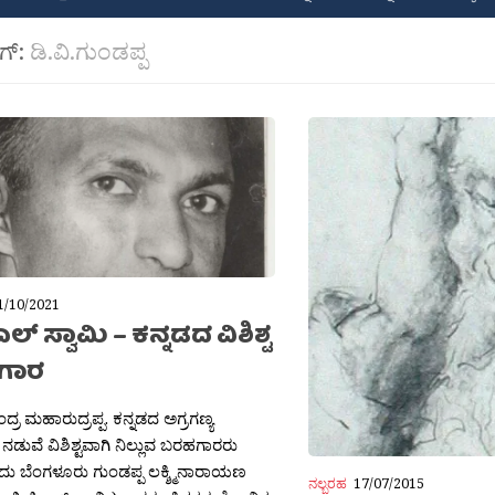
ಾಗ್:
ಡಿ.ವಿ.ಗುಂಡಪ್ಪ
1/10/2021
ಎಲ್ ಸ್ವಾಮಿ – ಕನ್ನಡದ ವಿಶಿಶ್ಟ
ಗಾರ
ರ ಮಹಾರುದ್ರಪ್ಪ. ಕನ್ನಡದ ಅಗ್ರಗಣ್ಯ
ನಡುವೆ ವಿಶಿಶ್ಟವಾಗಿ ನಿಲ್ಲುವ ಬರಹಗಾರರು
ು ಬೆಂಗಳೂರು ಗುಂಡಪ್ಪ ಲಕ್ಶ್ಮಿನಾರಾಯಣ
ನಲ್ಬರಹ
17/07/2015