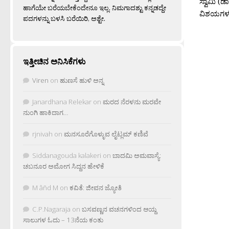
ಸ್ವಾಮಿ (ಡಾ
ಹಾಗೆಯೇ ಬರೆಯಬೇಕೆಂದೇನೂ ಇಲ್ಲ. ನಿಮಗಾದಶ್ಟು ಕನ್ನಡದ್ದೇ
ವಿಶಯಗಳನ್ನ
ಪದಗಳನ್ನು ಬಳಸಿ ಬರೆಯಿರಿ, ಅಶ್ಟೇ.
ಇತ್ತೀಚಿನ ಅನಿಸಿಕೆಗಳು
Viren
on
ಹುಣಸೆ ಹುಳಿ ಅನ್ನ
Janardhana Relekar
on
ಮರದ ನೆರಳನು ಮರವೇ
ನುಂಗಿ ಹಾಕಿದಾಗ…
rjnivah
on
ಮನಸೂರೆಗೊಳ್ಳುವ ಲೈಟ್ಲಮ್ ಕಣಿವೆ
Siddanagouda kalakeri
on
ಬಾದಮಿ ಅಮವಾಸ್ಯೆ:
ಚಬನೂರ ಅಮೋಗ ಸಿದ್ದನ ಹೇಳಿಕೆ
M âñd M
on
ಕವಿತೆ: ಜೀವನ ಜ್ಯೋತಿ
C.P.Nagaraja
on
ಬಸವಣ್ಣನ ವಚನಗಳಿಂದ ಆಯ್ದ
ಸಾಲುಗಳ ಓದು – 13ನೆಯ ಕಂತು