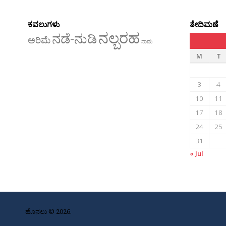
ಕವಲುಗಳು
ತೇದಿಮಣೆ
ನಲ್ಬರಹ
ನಡೆ-ನುಡಿ
ಅರಿಮೆ
ನಾಡು
M
T
3
4
10
11
17
18
24
25
31
« Jul
ಹೊನಲು © 2026.