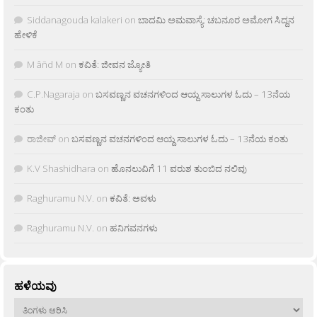
Siddanagouda kalakeri
on
ಬಾದಮಿ ಅಮವಾಸ್ಯೆ: ಚಬನೂರ ಅಮೋಗ ಸಿದ್ದನ
ಹೇಳಿಕೆ
M âñd M
on
ಕವಿತೆ: ಜೀವನ ಜ್ಯೋತಿ
C.P.Nagaraja
on
ಬಸವಣ್ಣನ ವಚನಗಳಿಂದ ಆಯ್ದ ಸಾಲುಗಳ ಓದು – 13ನೆಯ
ಕಂತು
ರಾಜೀವ್
on
ಬಸವಣ್ಣನ ವಚನಗಳಿಂದ ಆಯ್ದ ಸಾಲುಗಳ ಓದು – 13ನೆಯ ಕಂತು
K.V Shashidhara
on
ಹೊನಲುವಿಗೆ 11 ವರುಶ ತುಂಬಿದ ನಲಿವು
Raghuramu N.V.
on
ಕವಿತೆ: ಅವಳು
Raghuramu N.V.
on
ಹನಿಗವನಗಳು
ಹಳೆಯವು
ಹಳೆಯವು