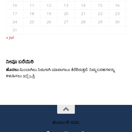
10
11
12
13
14
15
16
17
18
19
20
21
22
23
24
25
26
27
28
29
30
31
« Jul
ನೀವೂ ಬರೆಯಿರಿ
ಹೊನಲು
ಮಿಂಬಾಗಿಲು ನಿಮಗಾಗಿ ಯಾವಾಗಲೂ ತೆರೆದಿರುತ್ತದೆ. ನಿಮ್ಮ ಬರಹಗಳನ್ನು
ಕಳುಹಿಸಲು
ಇಲ್ಲಿ ಒತ್ತಿ
.
ಹೊನಲು © 2026.