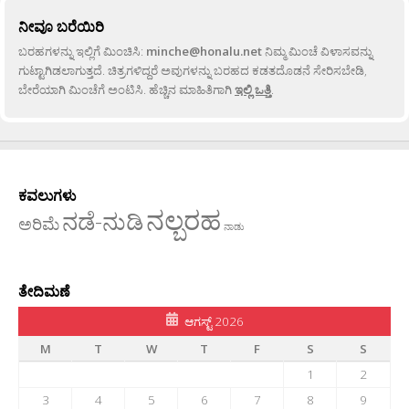
ನೀವೂ ಬರೆಯಿರಿ
ಬರಹಗಳನ್ನು ಇಲ್ಲಿಗೆ ಮಿಂಚಿಸಿ:
minche@honalu.net
ನಿಮ್ಮ ಮಿಂಚೆ ವಿಳಾಸವನ್ನು
ಗುಟ್ಟಾಗಿಡಲಾಗುತ್ತದೆ. ಚಿತ್ರಗಳಿದ್ದರೆ ಅವುಗಳನ್ನು ಬರಹದ ಕಡತದೊಡನೆ ಸೇರಿಸಬೇಡಿ,
ಬೇರೆಯಾಗಿ ಮಿಂಚೆಗೆ ಅಂಟಿಸಿ. ಹೆಚ್ಚಿನ ಮಾಹಿತಿಗಾಗಿ
ಇಲ್ಲಿ ಒತ್ತಿ
.
ಕವಲುಗಳು
ನಲ್ಬರಹ
ನಡೆ-ನುಡಿ
ಅರಿಮೆ
ನಾಡು
ತೇದಿಮಣೆ
ಆಗಸ್ಟ್ 2026
M
T
W
T
F
S
S
1
2
3
4
5
6
7
8
9