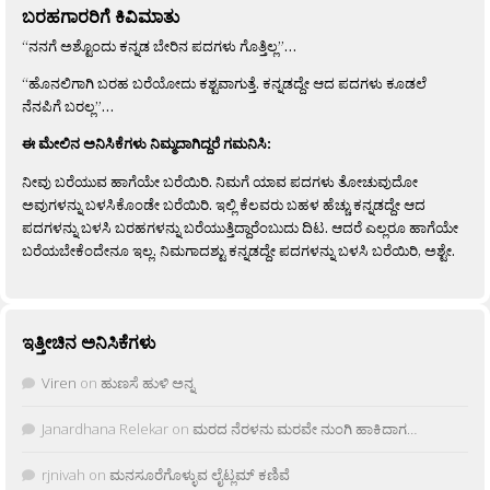
ಬರಹಗಾರರಿಗೆ ಕಿವಿಮಾತು
“ನನಗೆ ಅಶ್ಟೊಂದು ಕನ್ನಡ ಬೇರಿನ ಪದಗಳು ಗೊತ್ತಿಲ್ಲ”…
“ಹೊನಲಿಗಾಗಿ ಬರಹ ಬರೆಯೋದು ಕಶ್ಟವಾಗುತ್ತೆ. ಕನ್ನಡದ್ದೇ ಆದ ಪದಗಳು ಕೂಡಲೆ
ನೆನಪಿಗೆ ಬರಲ್ಲ”…
ಈ ಮೇಲಿನ ಅನಿಸಿಕೆಗಳು ನಿಮ್ಮದಾಗಿದ್ದರೆ ಗಮನಿಸಿ:
ನೀವು ಬರೆಯುವ ಹಾಗೆಯೇ ಬರೆಯಿರಿ. ನಿಮಗೆ ಯಾವ ಪದಗಳು ತೋಚುವುದೋ
ಅವುಗಳನ್ನು ಬಳಸಿಕೊಂಡೇ ಬರೆಯಿರಿ. ಇಲ್ಲಿ ಕೆಲವರು ಬಹಳ ಹೆಚ್ಚು ಕನ್ನಡದ್ದೇ ಆದ
ಪದಗಳನ್ನು ಬಳಸಿ ಬರಹಗಳನ್ನು ಬರೆಯುತ್ತಿದ್ದಾರೆಂಬುದು ದಿಟ. ಆದರೆ ಎಲ್ಲರೂ ಹಾಗೆಯೇ
ಬರೆಯಬೇಕೆಂದೇನೂ ಇಲ್ಲ. ನಿಮಗಾದಶ್ಟು ಕನ್ನಡದ್ದೇ ಪದಗಳನ್ನು ಬಳಸಿ ಬರೆಯಿರಿ, ಅಶ್ಟೇ.
ಇತ್ತೀಚಿನ ಅನಿಸಿಕೆಗಳು
Viren
on
ಹುಣಸೆ ಹುಳಿ ಅನ್ನ
Janardhana Relekar
on
ಮರದ ನೆರಳನು ಮರವೇ ನುಂಗಿ ಹಾಕಿದಾಗ…
rjnivah
on
ಮನಸೂರೆಗೊಳ್ಳುವ ಲೈಟ್ಲಮ್ ಕಣಿವೆ