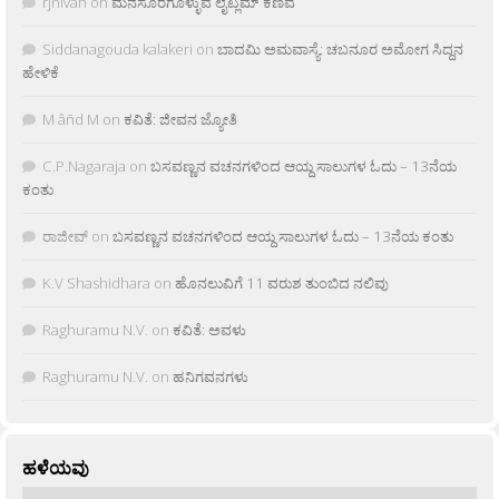
rjnivah
on
ಮನಸೂರೆಗೊಳ್ಳುವ ಲೈಟ್ಲಮ್ ಕಣಿವೆ
Siddanagouda kalakeri
on
ಬಾದಮಿ ಅಮವಾಸ್ಯೆ: ಚಬನೂರ ಅಮೋಗ ಸಿದ್ದನ
ಹೇಳಿಕೆ
M âñd M
on
ಕವಿತೆ: ಜೀವನ ಜ್ಯೋತಿ
C.P.Nagaraja
on
ಬಸವಣ್ಣನ ವಚನಗಳಿಂದ ಆಯ್ದ ಸಾಲುಗಳ ಓದು – 13ನೆಯ
ಕಂತು
ರಾಜೀವ್
on
ಬಸವಣ್ಣನ ವಚನಗಳಿಂದ ಆಯ್ದ ಸಾಲುಗಳ ಓದು – 13ನೆಯ ಕಂತು
K.V Shashidhara
on
ಹೊನಲುವಿಗೆ 11 ವರುಶ ತುಂಬಿದ ನಲಿವು
Raghuramu N.V.
on
ಕವಿತೆ: ಅವಳು
Raghuramu N.V.
on
ಹನಿಗವನಗಳು
ಹಳೆಯವು
ಹಳೆಯವು