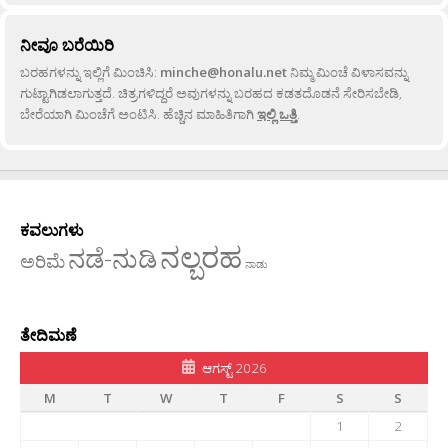
ನೀವೂ ಬರೆಯಿರಿ
ಬರಹಗಳನ್ನು ಇಲ್ಲಿಗೆ ಮಿಂಚಿಸಿ:
minche@honalu.net
ನಿಮ್ಮ ಮಿಂಚೆ ವಿಳಾಸವನ್ನು
ಗುಟ್ಟಾಗಿಡಲಾಗುತ್ತದೆ. ಚಿತ್ರಗಳಿದ್ದರೆ ಅವುಗಳನ್ನು ಬರಹದ ಕಡತದೊಡನೆ ಸೇರಿಸಬೇಡಿ,
ಬೇರೆಯಾಗಿ ಮಿಂಚೆಗೆ ಅಂಟಿಸಿ. ಹೆಚ್ಚಿನ ಮಾಹಿತಿಗಾಗಿ
ಇಲ್ಲಿ ಒತ್ತಿ
.
ಕವಲುಗಳು
ನಲ್ಬರಹ
ನಡೆ-ನುಡಿ
ಅರಿಮೆ
ನಾಡು
ತೇದಿಮಣೆ
ಆಗಸ್ಟ್ 2026
M
T
W
T
F
S
S
1
2