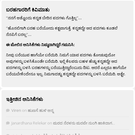
ಬರಹಗಾರರಿಗೆ ಕಿವಿಮಾತು
“ನನಗೆ ಅಶ್ಟೊಂದು ಕನ್ನಡ ಬೇರಿನ ಪದಗಳು ಗೊತ್ತಿಲ್ಲ”…
“ಹೊನಲಿಗಾಗಿ ಬರಹ ಬರೆಯೋದು ಕಶ್ಟವಾಗುತ್ತೆ. ಕನ್ನಡದ್ದೇ ಆದ ಪದಗಳು ಕೂಡಲೆ
ನೆನಪಿಗೆ ಬರಲ್ಲ”…
ಈ ಮೇಲಿನ ಅನಿಸಿಕೆಗಳು ನಿಮ್ಮದಾಗಿದ್ದರೆ ಗಮನಿಸಿ:
ನೀವು ಬರೆಯುವ ಹಾಗೆಯೇ ಬರೆಯಿರಿ. ನಿಮಗೆ ಯಾವ ಪದಗಳು ತೋಚುವುದೋ
ಅವುಗಳನ್ನು ಬಳಸಿಕೊಂಡೇ ಬರೆಯಿರಿ. ಇಲ್ಲಿ ಕೆಲವರು ಬಹಳ ಹೆಚ್ಚು ಕನ್ನಡದ್ದೇ ಆದ
ಪದಗಳನ್ನು ಬಳಸಿ ಬರಹಗಳನ್ನು ಬರೆಯುತ್ತಿದ್ದಾರೆಂಬುದು ದಿಟ. ಆದರೆ ಎಲ್ಲರೂ ಹಾಗೆಯೇ
ಬರೆಯಬೇಕೆಂದೇನೂ ಇಲ್ಲ. ನಿಮಗಾದಶ್ಟು ಕನ್ನಡದ್ದೇ ಪದಗಳನ್ನು ಬಳಸಿ ಬರೆಯಿರಿ, ಅಶ್ಟೇ.
ಇತ್ತೀಚಿನ ಅನಿಸಿಕೆಗಳು
Viren
on
ಹುಣಸೆ ಹುಳಿ ಅನ್ನ
Janardhana Relekar
on
ಮರದ ನೆರಳನು ಮರವೇ ನುಂಗಿ ಹಾಕಿದಾಗ…