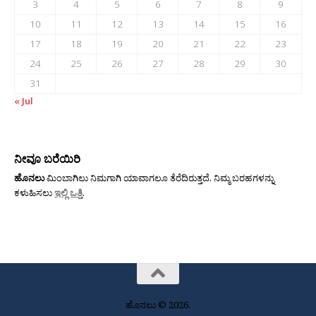
3
4
5
6
7
8
9
10
11
12
13
14
15
16
17
18
19
20
21
22
23
24
25
26
27
28
29
30
31
« Jul
ನೀವೂ ಬರೆಯಿರಿ
ಹೊನಲು
ಮಿಂಬಾಗಿಲು ನಿಮಗಾಗಿ ಯಾವಾಗಲೂ ತೆರೆದಿರುತ್ತದೆ. ನಿಮ್ಮ ಬರಹಗಳನ್ನು
ಕಳುಹಿಸಲು
ಇಲ್ಲಿ ಒತ್ತಿ
.
ಹೊನಲು © 2026.