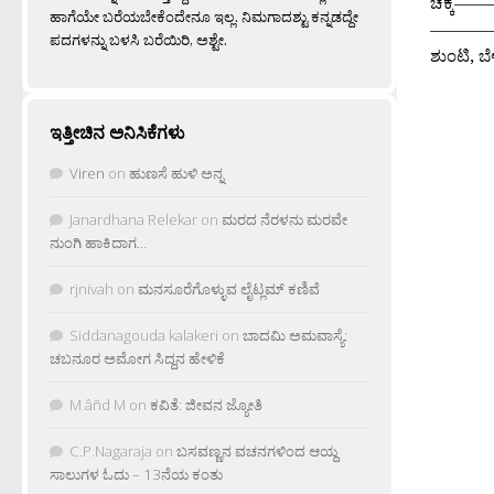
ಚಕ್ಕೆ——
ಹಾಗೆಯೇ ಬರೆಯಬೇಕೆಂದೇನೂ ಇಲ್ಲ. ನಿಮಗಾದಶ್ಟು ಕನ್ನಡದ್ದೇ
————-4
ಪದಗಳನ್ನು ಬಳಸಿ ಬರೆಯಿರಿ, ಅಶ್ಟೇ.
ಶುಂಟಿ, ಬೆಳ್ಳ
ಇತ್ತೀಚಿನ ಅನಿಸಿಕೆಗಳು
Viren
on
ಹುಣಸೆ ಹುಳಿ ಅನ್ನ
Janardhana Relekar
on
ಮರದ ನೆರಳನು ಮರವೇ
ನುಂಗಿ ಹಾಕಿದಾಗ…
rjnivah
on
ಮನಸೂರೆಗೊಳ್ಳುವ ಲೈಟ್ಲಮ್ ಕಣಿವೆ
Siddanagouda kalakeri
on
ಬಾದಮಿ ಅಮವಾಸ್ಯೆ:
ಚಬನೂರ ಅಮೋಗ ಸಿದ್ದನ ಹೇಳಿಕೆ
M âñd M
on
ಕವಿತೆ: ಜೀವನ ಜ್ಯೋತಿ
C.P.Nagaraja
on
ಬಸವಣ್ಣನ ವಚನಗಳಿಂದ ಆಯ್ದ
ಸಾಲುಗಳ ಓದು – 13ನೆಯ ಕಂತು