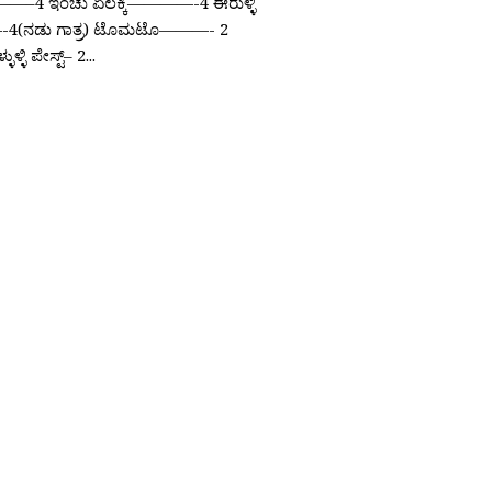
——–4 ಇಂಚು ಏಲಕ್ಕಿ————-4 ಈರುಳ್ಳಿ
(ನಡು ಗಾತ್ರ) ಟೊಮಟೊ———- 2
ುಳ್ಳಿ ಪೇಸ್ಟ್– 2...