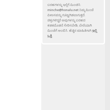
ಬರಹಗಳನ್ನು ಇಲ್ಲಿಗೆ ಮಿಂಚಿಸಿ:
minche@honalu.net
ನಿಮ್ಮ ಮಿಂಚೆ
ವಿಳಾಸವನ್ನು ಗುಟ್ಟಾಗಿಡಲಾಗುತ್ತದೆ.
ಚಿತ್ರಗಳಿದ್ದರೆ ಅವುಗಳನ್ನು ಬರಹದ
ಕಡತದೊಡನೆ ಸೇರಿಸಬೇಡಿ, ಬೇರೆಯಾಗಿ
ಮಿಂಚೆಗೆ ಅಂಟಿಸಿ. ಹೆಚ್ಚಿನ ಮಾಹಿತಿಗಾಗಿ
ಇಲ್ಲಿ
ಒತ್ತಿ
.