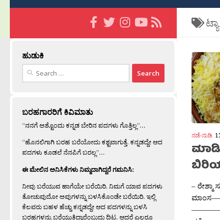
ಟ್ಯ
ಹುಡುಕಿ
Search
for:
ಬರಹಗಾರರಿಗೆ ಕಿವಿಮಾತು
“ನನಗೆ ಅಶ್ಟೊಂದು ಕನ್ನಡ ಬೇರಿನ ಪದಗಳು ಗೊತ್ತಿಲ್ಲ”…
ನಡೆ-ನುಡಿ
1
“ಹೊನಲಿಗಾಗಿ ಬರಹ ಬರೆಯೋದು ಕಶ್ಟವಾಗುತ್ತೆ. ಕನ್ನಡದ್ದೇ ಆದ
ಮಾಡಿ
ಪದಗಳು ಕೂಡಲೆ ನೆನಪಿಗೆ ಬರಲ್ಲ”…
ಬಿರಿ
ಈ ಮೇಲಿನ ಅನಿಸಿಕೆಗಳು ನಿಮ್ಮದಾಗಿದ್ದರೆ ಗಮನಿಸಿ:
– ರೇಶ್ಮಾ
ನೀವು ಬರೆಯುವ ಹಾಗೆಯೇ ಬರೆಯಿರಿ. ನಿಮಗೆ ಯಾವ ಪದಗಳು
ತೋಚುವುದೋ ಅವುಗಳನ್ನು ಬಳಸಿಕೊಂಡೇ ಬರೆಯಿರಿ. ಇಲ್ಲಿ
ಮಾಂಸ——–1
ಕೆಲವರು ಬಹಳ ಹೆಚ್ಚು ಕನ್ನಡದ್ದೇ ಆದ ಪದಗಳನ್ನು ಬಳಸಿ
—————
ಬರಹಗಳನ್ನು ಬರೆಯುತ್ತಿದ್ದಾರೆಂಬುದು ದಿಟ. ಆದರೆ ಎಲ್ಲರೂ