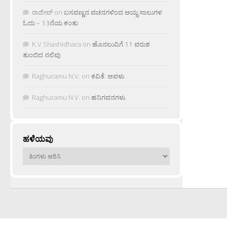
ರಾಜೀವ್
on
ಬಸವಣ್ಣನ ವಚನಗಳಿಂದ ಆಯ್ದ ಸಾಲುಗಳ
ಓದು – 13ನೆಯ ಕಂತು
K.V Shashidhara
on
ಹೊನಲುವಿಗೆ 11 ವರುಶ
ತುಂಬಿದ ನಲಿವು
Raghuramu N.V.
on
ಕವಿತೆ: ಅವಳು
Raghuramu N.V.
on
ಹನಿಗವನಗಳು
ಹಳೆಯವು
ಹಳೆಯವು