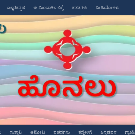
ಎಲ್ಲರಕನ್ನಡ
ಈ ಮಿಂಬಾಗಿಲ ಬಗ್ಗೆ
ಕಡತಗಳು
ವೀಡಿಯೋಗಳು
ು
ಸುತ್ತಾಟ
ಆಟೋಟ
ವಚನಗಳು
ತನ್ನೇಳಿಗೆ
ಹಿನ್ನಡವಳಿ
ಗ್ಯಾಜೆ