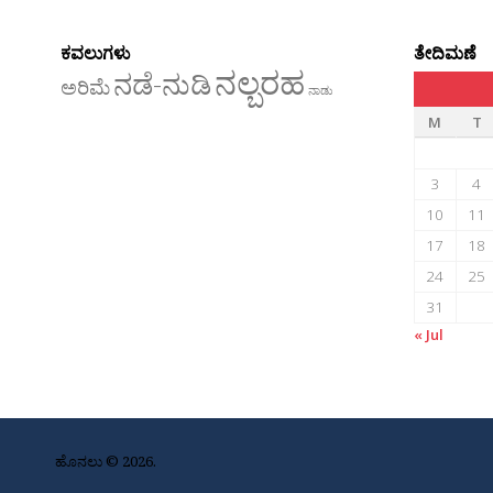
ಕವಲುಗಳು
ತೇದಿಮಣೆ
ನಲ್ಬರಹ
ನಡೆ-ನುಡಿ
ಅರಿಮೆ
ನಾಡು
M
T
3
4
10
11
17
18
24
25
31
« Jul
ಹೊನಲು © 2026.