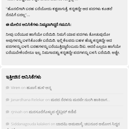
“ಹೊನಲಿಗಾಗಿ ಬರಹ ಬರೆಯೋದು ಕಶ್ಟವಾಗುತ್ತೆ. ಕನ್ನಡದ್ದೇ ಆದ ಪದಗಳು ಕೂಡಲೆ
ನೆನಪಿಗೆ ಬರಲ್ಲ”…
ಈ ಮೇಲಿನ ಅನಿಸಿಕೆಗಳು ನಿಮ್ಮದಾಗಿದ್ದರೆ ಗಮನಿಸಿ:
ನೀವು ಬರೆಯುವ ಹಾಗೆಯೇ ಬರೆಯಿರಿ. ನಿಮಗೆ ಯಾವ ಪದಗಳು ತೋಚುವುದೋ
ಅವುಗಳನ್ನು ಬಳಸಿಕೊಂಡೇ ಬರೆಯಿರಿ. ಇಲ್ಲಿ ಕೆಲವರು ಬಹಳ ಹೆಚ್ಚು ಕನ್ನಡದ್ದೇ ಆದ
ಪದಗಳನ್ನು ಬಳಸಿ ಬರಹಗಳನ್ನು ಬರೆಯುತ್ತಿದ್ದಾರೆಂಬುದು ದಿಟ. ಆದರೆ ಎಲ್ಲರೂ ಹಾಗೆಯೇ
ಬರೆಯಬೇಕೆಂದೇನೂ ಇಲ್ಲ. ನಿಮಗಾದಶ್ಟು ಕನ್ನಡದ್ದೇ ಪದಗಳನ್ನು ಬಳಸಿ ಬರೆಯಿರಿ, ಅಶ್ಟೇ.
ಇತ್ತೀಚಿನ ಅನಿಸಿಕೆಗಳು
Viren
on
ಹುಣಸೆ ಹುಳಿ ಅನ್ನ
Janardhana Relekar
on
ಮರದ ನೆರಳನು ಮರವೇ ನುಂಗಿ ಹಾಕಿದಾಗ…
rjnivah
on
ಮನಸೂರೆಗೊಳ್ಳುವ ಲೈಟ್ಲಮ್ ಕಣಿವೆ
Siddanagouda kalakeri
on
ಬಾದಮಿ ಅಮವಾಸ್ಯೆ: ಚಬನೂರ ಅಮೋಗ ಸಿದ್ದನ