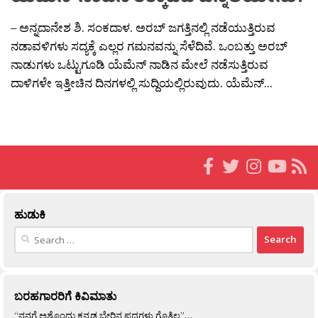
– ಅನ್ನದಾನೇಶ ಶಿ. ಸಂಕದಾಳ. ಅರಬ್ ಜಗತ್ತಿನಲ್ಲಿ ನಡೆಯುತ್ತಿರುವ
ನಡಾವಳಿಗಳು ಸದ್ಯಕ್ಕೆ ಎಲ್ಲರ ಗಮನವನ್ನು ಸೆಳೆದಿವೆ. ಒಂಬತ್ತು ಅರಬ್
ನಾಡುಗಳು ಒಟ್ಟುಗೂಡಿ ಯೆಮೆನ್ ನಾಡಿನ ಮೇಲೆ ನಡೆಸುತ್ತಿರುವ
ದಾಳಿಗಳೇ ಇತ್ತೀಚಿನ ದಿನಗಳಲ್ಲಿ ಸುದ್ದಿಯಲ್ಲಿರುವುದು. ಯೆಮೆನ್...
ಹುಡುಕಿ
Search
for:
ಬರಹಗಾರರಿಗೆ ಕಿವಿಮಾತು
“ನನಗೆ ಅಶ್ಟೊಂದು ಕನ್ನಡ ಬೇರಿನ ಪದಗಳು ಗೊತ್ತಿಲ್ಲ”…