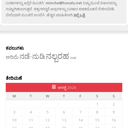
ಬರಹಗಳನ್ನು ಇಲ್ಲಿಗೆ ಮಿಂಚಿಸಿ:
minche@honalu.net
ನಿಮ್ಮ ಮಿಂಚೆ ವಿಳಾಸವನ್ನು
ಗುಟ್ಟಾಗಿಡಲಾಗುತ್ತದೆ. ಚಿತ್ರಗಳಿದ್ದರೆ ಅವುಗಳನ್ನು ಬರಹದ ಕಡತದೊಡನೆ ಸೇರಿಸಬೇಡಿ,
ಬೇರೆಯಾಗಿ ಮಿಂಚೆಗೆ ಅಂಟಿಸಿ. ಹೆಚ್ಚಿನ ಮಾಹಿತಿಗಾಗಿ
ಇಲ್ಲಿ ಒತ್ತಿ
.
ಕವಲುಗಳು
ನಲ್ಬರಹ
ನಡೆ-ನುಡಿ
ಅರಿಮೆ
ನಾಡು
ತೇದಿಮಣೆ
ಆಗಸ್ಟ್ 2026
M
T
W
T
F
S
S
1
2
3
4
5
6
7
8
9
10
11
12
13
14
15
16
17
18
19
20
21
22
23