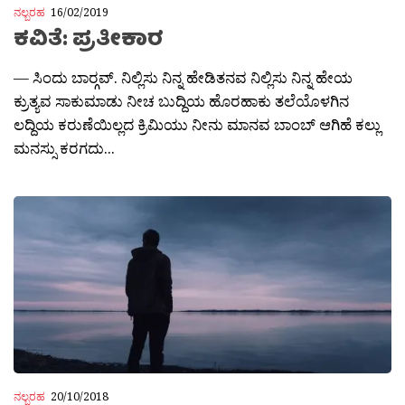
ನಲ್ಬರಹ
16/02/2019
ಕವಿತೆ: ಪ್ರತೀಕಾರ
— ಸಿಂದು ಬಾರ‍್ಗವ್. ನಿಲ್ಲಿಸು ನಿನ್ನ ಹೇಡಿತನವ ನಿಲ್ಲಿಸು ನಿನ್ನ ಹೇಯ
ಕ್ರುತ್ಯವ ಸಾಕುಮಾಡು ನೀಚ ಬುದ್ದಿಯ ಹೊರಹಾಕು ತಲೆಯೊಳಗಿನ
ಲದ್ದಿಯ ಕರುಣೆಯಿಲ್ಲದ ಕ್ರಿಮಿಯು ನೀನು ಮಾನವ ಬಾಂಬ್ ಆಗಿಹೆ ಕಲ್ಲು
ಮನಸ್ಸು ಕರಗದು...
ನಲ್ಬರಹ
20/10/2018