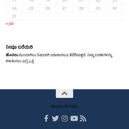
24
25
26
27
28
29
30
31
« Jul
ನೀವೂ ಬರೆಯಿರಿ
ಹೊನಲು
ಮಿಂಬಾಗಿಲು ನಿಮಗಾಗಿ ಯಾವಾಗಲೂ ತೆರೆದಿರುತ್ತದೆ. ನಿಮ್ಮ ಬರಹಗಳನ್ನು
ಕಳುಹಿಸಲು
ಇಲ್ಲಿ ಒತ್ತಿ
.
ಹೊನಲು © 2026.