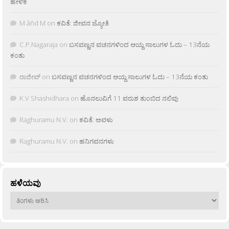
ಹೇಳಿಕೆ
M âñd M
on
ಕವಿತೆ: ಜೀವನ ಜ್ಯೋತಿ
C.P.Nagaraja
on
ಬಸವಣ್ಣನ ವಚನಗಳಿಂದ ಆಯ್ದ ಸಾಲುಗಳ ಓದು – 13ನೆಯ
ಕಂತು
ರಾಜೀವ್
on
ಬಸವಣ್ಣನ ವಚನಗಳಿಂದ ಆಯ್ದ ಸಾಲುಗಳ ಓದು – 13ನೆಯ ಕಂತು
K.V Shashidhara
on
ಹೊನಲುವಿಗೆ 11 ವರುಶ ತುಂಬಿದ ನಲಿವು
Raghuramu N.V.
on
ಕವಿತೆ: ಅವಳು
Raghuramu N.V.
on
ಹನಿಗವನಗಳು
ಹಳೆಯವು
ಹಳೆಯವು