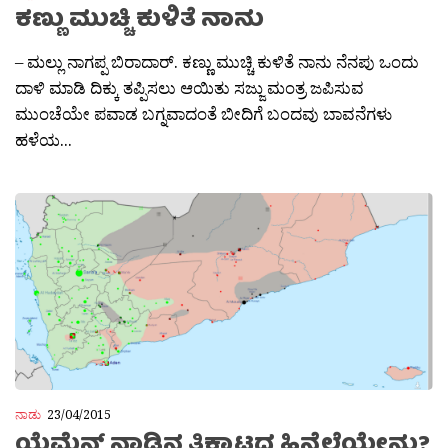
ಕಣ್ಣು ಮುಚ್ಚಿ ಕುಳಿತೆ ನಾನು
– ಮಲ್ಲು ನಾಗಪ್ಪ ಬಿರಾದಾರ್. ಕಣ್ಣು ಮುಚ್ಚಿ ಕುಳಿತೆ ನಾನು ನೆನಪು ಒಂದು
ದಾಳಿ ಮಾಡಿ ದಿಕ್ಕು ತಪ್ಪಿಸಲು ಆಯಿತು ಸಜ್ಜು ಮಂತ್ರ ಜಪಿಸುವ
ಮುಂಚೆಯೇ ಪವಾಡ ಬಗ್ನವಾದಂತೆ ಬೀದಿಗೆ ಬಂದವು ಬಾವನೆಗಳು
ಹಳೆಯ...
ನಾಡು
23/04/2015
ಯೆಮೆನ್ ನಾಡಿನ ತಿಕ್ಕಾಟದ ಹಿನ್ನೆಲೆಯೇನು?