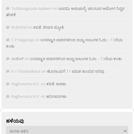
Siddanagouda kalakeri
on
ಬಾದಮಿ ಅಮವಾಸ್ಯೆ: ಚಬನೂರ ಅಮೋಗ ಸಿದ್ದನ
ಹೇಳಿಕೆ
M âñd M
on
ಕವಿತೆ: ಜೀವನ ಜ್ಯೋತಿ
C.P.Nagaraja
on
ಬಸವಣ್ಣನ ವಚನಗಳಿಂದ ಆಯ್ದ ಸಾಲುಗಳ ಓದು – 13ನೆಯ
ಕಂತು
ರಾಜೀವ್
on
ಬಸವಣ್ಣನ ವಚನಗಳಿಂದ ಆಯ್ದ ಸಾಲುಗಳ ಓದು – 13ನೆಯ ಕಂತು
K.V Shashidhara
on
ಹೊನಲುವಿಗೆ 11 ವರುಶ ತುಂಬಿದ ನಲಿವು
Raghuramu N.V.
on
ಕವಿತೆ: ಅವಳು
Raghuramu N.V.
on
ಹನಿಗವನಗಳು
ಹಳೆಯವು
ಹಳೆಯವು