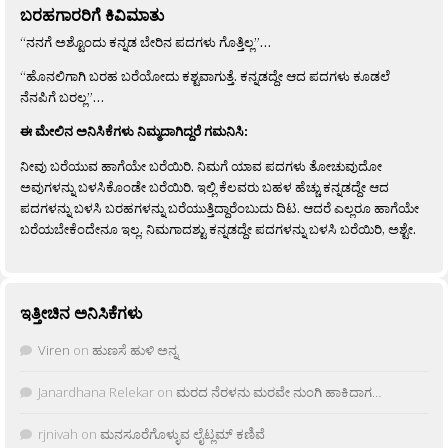
ಬರಹಗಾರರಿಗೆ ಕಿವಿಮಾತು
“ನನಗೆ ಅಶ್ಟೊಂದು ಕನ್ನಡ ಬೇರಿನ ಪದಗಳು ಗೊತ್ತಿಲ್ಲ”…
“ಹೊನಲಿಗಾಗಿ ಬರಹ ಬರೆಯೋದು ಕಶ್ಟವಾಗುತ್ತೆ. ಕನ್ನಡದ್ದೇ ಆದ ಪದಗಳು ಕೂಡಲೆ
ನೆನಪಿಗೆ ಬರಲ್ಲ”…
ಈ ಮೇಲಿನ ಅನಿಸಿಕೆಗಳು ನಿಮ್ಮದಾಗಿದ್ದರೆ ಗಮನಿಸಿ:
ನೀವು ಬರೆಯುವ ಹಾಗೆಯೇ ಬರೆಯಿರಿ. ನಿಮಗೆ ಯಾವ ಪದಗಳು ತೋಚುವುದೋ
ಅವುಗಳನ್ನು ಬಳಸಿಕೊಂಡೇ ಬರೆಯಿರಿ. ಇಲ್ಲಿ ಕೆಲವರು ಬಹಳ ಹೆಚ್ಚು ಕನ್ನಡದ್ದೇ ಆದ
ಪದಗಳನ್ನು ಬಳಸಿ ಬರಹಗಳನ್ನು ಬರೆಯುತ್ತಿದ್ದಾರೆಂಬುದು ದಿಟ. ಆದರೆ ಎಲ್ಲರೂ ಹಾಗೆಯೇ
ಬರೆಯಬೇಕೆಂದೇನೂ ಇಲ್ಲ. ನಿಮಗಾದಶ್ಟು ಕನ್ನಡದ್ದೇ ಪದಗಳನ್ನು ಬಳಸಿ ಬರೆಯಿರಿ, ಅಶ್ಟೇ.
ಇತ್ತೀಚಿನ ಅನಿಸಿಕೆಗಳು
Viren
on
ಹುಣಸೆ ಹುಳಿ ಅನ್ನ
Janardhana Relekar
on
ಮರದ ನೆರಳನು ಮರವೇ ನುಂಗಿ ಹಾಕಿದಾಗ…
rjnivah
on
ಮನಸೂರೆಗೊಳ್ಳುವ ಲೈಟ್ಲಮ್ ಕಣಿವೆ