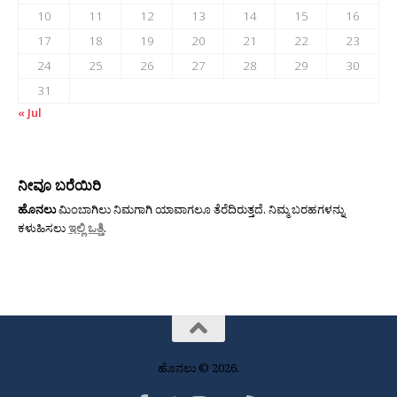
10
11
12
13
14
15
16
17
18
19
20
21
22
23
24
25
26
27
28
29
30
31
« Jul
ನೀವೂ ಬರೆಯಿರಿ
ಹೊನಲು
ಮಿಂಬಾಗಿಲು ನಿಮಗಾಗಿ ಯಾವಾಗಲೂ ತೆರೆದಿರುತ್ತದೆ. ನಿಮ್ಮ ಬರಹಗಳನ್ನು
ಕಳುಹಿಸಲು
ಇಲ್ಲಿ ಒತ್ತಿ
.
ಹೊನಲು © 2026.