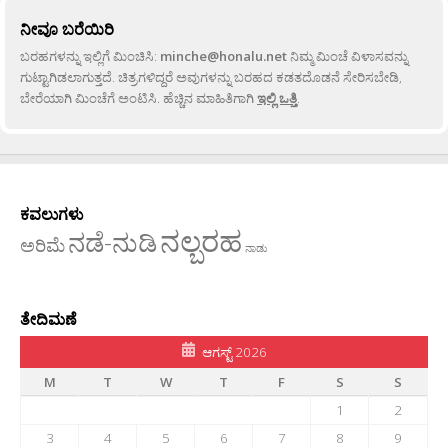
ನೀವೂ ಬರೆಯಿರಿ
ಬರಹಗಳನ್ನು ಇಲ್ಲಿಗೆ ಮಿಂಚಿಸಿ:
minche@honalu.net
ನಿಮ್ಮ ಮಿಂಚೆ ವಿಳಾಸವನ್ನು
ಗುಟ್ಟಾಗಿಡಲಾಗುತ್ತದೆ. ಚಿತ್ರಗಳಿದ್ದರೆ ಅವುಗಳನ್ನು ಬರಹದ ಕಡತದೊಡನೆ ಸೇರಿಸಬೇಡಿ,
ಬೇರೆಯಾಗಿ ಮಿಂಚೆಗೆ ಅಂಟಿಸಿ. ಹೆಚ್ಚಿನ ಮಾಹಿತಿಗಾಗಿ
ಇಲ್ಲಿ ಒತ್ತಿ
.
ಕವಲುಗಳು
ನಲ್ಬರಹ
ನಡೆ-ನುಡಿ
ಅರಿಮೆ
ನಾಡು
ತೇದಿಮಣೆ
ಆಗಸ್ಟ್ 2026
M
T
W
T
F
S
S
1
2
3
4
5
6
7
8
9