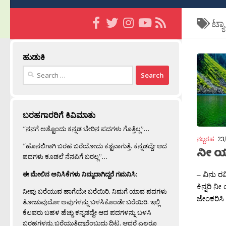
ಟ್ಯ
ಹುಡುಕಿ
Search
for:
ಬರಹಗಾರರಿಗೆ ಕಿವಿಮಾತು
“ನನಗೆ ಅಶ್ಟೊಂದು ಕನ್ನಡ ಬೇರಿನ ಪದಗಳು ಗೊತ್ತಿಲ್ಲ”…
ನಲ್ಬರಹ
23
“ಹೊನಲಿಗಾಗಿ ಬರಹ ಬರೆಯೋದು ಕಶ್ಟವಾಗುತ್ತೆ. ಕನ್ನಡದ್ದೇ ಆದ
ನೀ 
ಪದಗಳು ಕೂಡಲೆ ನೆನಪಿಗೆ ಬರಲ್ಲ”…
– ವಿನು ರ
ಈ ಮೇಲಿನ ಅನಿಸಿಕೆಗಳು ನಿಮ್ಮದಾಗಿದ್ದರೆ ಗಮನಿಸಿ:
ಕಿನ್ನರಿ ನ
ನೀವು ಬರೆಯುವ ಹಾಗೆಯೇ ಬರೆಯಿರಿ. ನಿಮಗೆ ಯಾವ ಪದಗಳು
ಜೇಂಕರಿಸಿ 
ತೋಚುವುದೋ ಅವುಗಳನ್ನು ಬಳಸಿಕೊಂಡೇ ಬರೆಯಿರಿ. ಇಲ್ಲಿ
ಕೆಲವರು ಬಹಳ ಹೆಚ್ಚು ಕನ್ನಡದ್ದೇ ಆದ ಪದಗಳನ್ನು ಬಳಸಿ
ಬರಹಗಳನ್ನು ಬರೆಯುತ್ತಿದ್ದಾರೆಂಬುದು ದಿಟ. ಆದರೆ ಎಲ್ಲರೂ