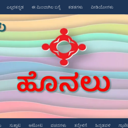
ಎಲ್ಲರಕನ್ನಡ
ಈ ಮಿಂಬಾಗಿಲ ಬಗ್ಗೆ
ಕಡತಗಳು
ವೀಡಿಯೋಗಳು
ು
ಸುತ್ತಾಟ
ಆಟೋಟ
ವಚನಗಳು
ತನ್ನೇಳಿಗೆ
ಹಿನ್ನಡವಳಿ
ಗ್ಯಾಜೆ