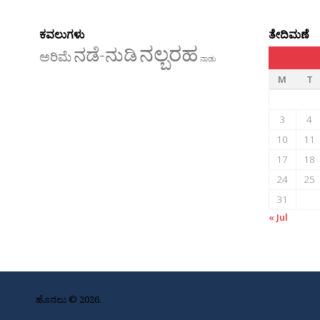
ಕವಲುಗಳು
ತೇದಿಮಣೆ
ನಲ್ಬರಹ
ನಡೆ-ನುಡಿ
ಅರಿಮೆ
ನಾಡು
M
T
3
4
10
11
17
18
24
25
31
« Jul
ಹೊನಲು © 2026.