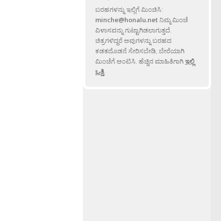
ಬರಹಗಳನ್ನು ಇಲ್ಲಿಗೆ ಮಿಂಚಿಸಿ:
minche@honalu.net
ನಿಮ್ಮ ಮಿಂಚೆ
ವಿಳಾಸವನ್ನು ಗುಟ್ಟಾಗಿಡಲಾಗುತ್ತದೆ.
ಚಿತ್ರಗಳಿದ್ದರೆ ಅವುಗಳನ್ನು ಬರಹದ
ಕಡತದೊಡನೆ ಸೇರಿಸಬೇಡಿ, ಬೇರೆಯಾಗಿ
ಮಿಂಚೆಗೆ ಅಂಟಿಸಿ. ಹೆಚ್ಚಿನ ಮಾಹಿತಿಗಾಗಿ
ಇಲ್ಲಿ
ಒತ್ತಿ
.