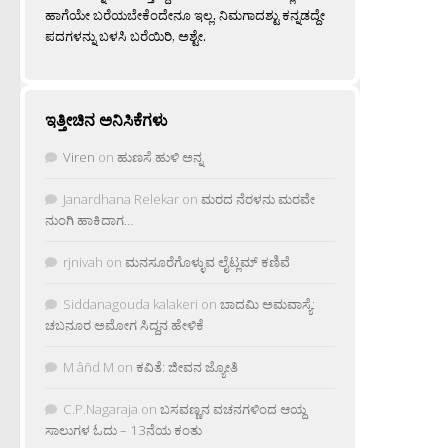
ಹಾಗೆಯೇ ಬರೆಯಬೇಕೆಂದೇನೂ ಇಲ್ಲ. ನಿಮಗಾದಶ್ಟು ಕನ್ನಡದ್ದೇ
ಪದಗಳನ್ನು ಬಳಸಿ ಬರೆಯಿರಿ, ಅಶ್ಟೇ.
ಇತ್ತೀಚಿನ ಅನಿಸಿಕೆಗಳು
Viren
on
ಹುಣಸೆ ಹುಳಿ ಅನ್ನ
Janardhana Relekar
on
ಮರದ ನೆರಳನು ಮರವೇ
ನುಂಗಿ ಹಾಕಿದಾಗ…
rjnivah
on
ಮನಸೂರೆಗೊಳ್ಳುವ ಲೈಟ್ಲಮ್ ಕಣಿವೆ
Siddanagouda kalakeri
on
ಬಾದಮಿ ಅಮವಾಸ್ಯೆ:
ಚಬನೂರ ಅಮೋಗ ಸಿದ್ದನ ಹೇಳಿಕೆ
M âñd M
on
ಕವಿತೆ: ಜೀವನ ಜ್ಯೋತಿ
C.P.Nagaraja
on
ಬಸವಣ್ಣನ ವಚನಗಳಿಂದ ಆಯ್ದ
ಸಾಲುಗಳ ಓದು – 13ನೆಯ ಕಂತು