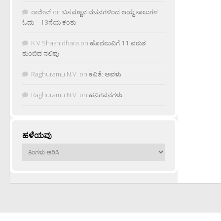
ರಾಜೀವ್
on
ಬಸವಣ್ಣನ ವಚನಗಳಿಂದ ಆಯ್ದ ಸಾಲುಗಳ
ಓದು – 13ನೆಯ ಕಂತು
K.V Shashidhara
on
ಹೊನಲುವಿಗೆ 11 ವರುಶ
ತುಂಬಿದ ನಲಿವು
Raghuramu N.V.
on
ಕವಿತೆ: ಅವಳು
Raghuramu N.V.
on
ಹನಿಗವನಗಳು
ಹಳೆಯವು
ಹಳೆಯವು