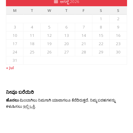
ಆಗಸ್ಟ್ 2026
M
T
W
T
F
S
S
1
2
3
4
5
6
7
8
9
10
11
12
13
14
15
16
17
18
19
20
21
22
23
24
25
26
27
28
29
30
31
« Jul
ನೀವೂ ಬರೆಯಿರಿ
ಹೊನಲು
ಮಿಂಬಾಗಿಲು ನಿಮಗಾಗಿ ಯಾವಾಗಲೂ ತೆರೆದಿರುತ್ತದೆ. ನಿಮ್ಮ ಬರಹಗಳನ್ನು
ಕಳುಹಿಸಲು
ಇಲ್ಲಿ ಒತ್ತಿ
.