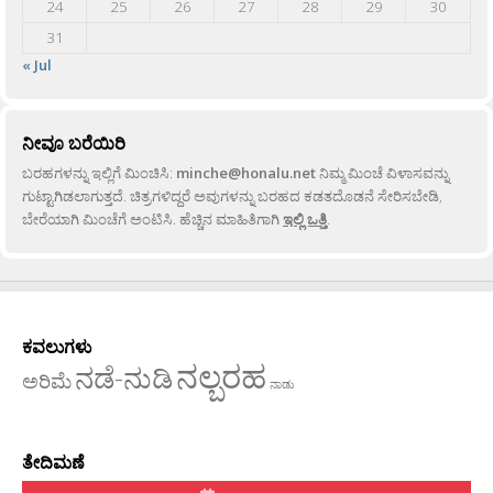
24
25
26
27
28
29
30
31
« Jul
ನೀವೂ ಬರೆಯಿರಿ
ಬರಹಗಳನ್ನು ಇಲ್ಲಿಗೆ ಮಿಂಚಿಸಿ:
minche@honalu.net
ನಿಮ್ಮ ಮಿಂಚೆ ವಿಳಾಸವನ್ನು
ಗುಟ್ಟಾಗಿಡಲಾಗುತ್ತದೆ. ಚಿತ್ರಗಳಿದ್ದರೆ ಅವುಗಳನ್ನು ಬರಹದ ಕಡತದೊಡನೆ ಸೇರಿಸಬೇಡಿ,
ಬೇರೆಯಾಗಿ ಮಿಂಚೆಗೆ ಅಂಟಿಸಿ. ಹೆಚ್ಚಿನ ಮಾಹಿತಿಗಾಗಿ
ಇಲ್ಲಿ ಒತ್ತಿ
.
ಕವಲುಗಳು
ನಲ್ಬರಹ
ನಡೆ-ನುಡಿ
ಅರಿಮೆ
ನಾಡು
ತೇದಿಮಣೆ