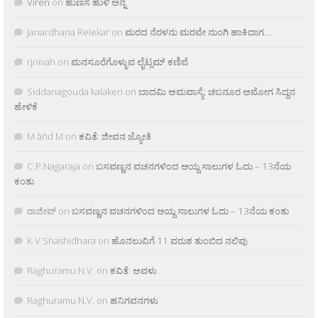
Viren
on
ಹುಣಸೆ ಹುಳಿ ಅನ್ನ
Janardhana Relekar
on
ಮರದ ನೆರಳನು ಮರವೇ ನುಂಗಿ ಹಾಕಿದಾಗ…
rjnivah
on
ಮನಸೂರೆಗೊಳ್ಳುವ ಲೈಟ್ಲಮ್ ಕಣಿವೆ
Siddanagouda kalakeri
on
ಬಾದಮಿ ಅಮವಾಸ್ಯೆ: ಚಬನೂರ ಅಮೋಗ ಸಿದ್ದನ
ಹೇಳಿಕೆ
M âñd M
on
ಕವಿತೆ: ಜೀವನ ಜ್ಯೋತಿ
C.P.Nagaraja
on
ಬಸವಣ್ಣನ ವಚನಗಳಿಂದ ಆಯ್ದ ಸಾಲುಗಳ ಓದು – 13ನೆಯ
ಕಂತು
ರಾಜೀವ್
on
ಬಸವಣ್ಣನ ವಚನಗಳಿಂದ ಆಯ್ದ ಸಾಲುಗಳ ಓದು – 13ನೆಯ ಕಂತು
K.V Shashidhara
on
ಹೊನಲುವಿಗೆ 11 ವರುಶ ತುಂಬಿದ ನಲಿವು
Raghuramu N.V.
on
ಕವಿತೆ: ಅವಳು
Raghuramu N.V.
on
ಹನಿಗವನಗಳು