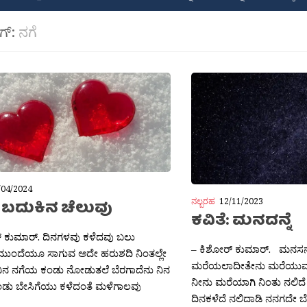
ಾಗ್:
ನಗೆ
/04/2024
ನಲ್ಬರಹ
12/11/2023
: ಬದುಕಿನ ಚೆಲುವು
ಕವಿತೆ: ಮನದನ್ನೆ
್ ಕುಮಾರ್. ದಿನಗಳವು ಕಳೆದವು ಬಲು
– ಕಿಶೋರ್ ಕುಮಾರ್. ಮನಸ
ಮುಂದೆಯೂ ಸಾಗುವ ಅದೇ ಹರುಶದಿ ನಿಂತಲ್ಲೇ
ಮರೆಯಲಾದೀತೇನು ಮರೆಯುವ 
ನಿನ ನಗೆಯ ಕಂಡು ನೋಡುತಲೆ ಬೆರಗಾದೆನು ನಿನ
ನೀನು ಮರೆಯಾಗಿ ನಿಂತು ನಲಿದ
ಂಡು ಬೇಸಿಗೆಯು ಕಳೆದಂತೆ ಮಳೆಗಾಲವು
ದಿನಕಳೆದೆ ನಲಿದಾಡಿ ನನಗದೇ ಬ