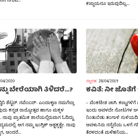
ಕಜ್ಜಾಯನೂ ಇರುವುದಿಲ್ಲ....
/04/2020
ನಲ್ಬರಹ
28/04/2019
ನು ಬೇರೆಯಾಗಿ ತಿಳಿದರೆ…?
ಕವಿತೆ: ನೀ ಜೊತೆಗೆ
‍್ಶಿನಿ ಶೆಟ್ಟರ್. ನವೆಂಬರ್- ಎಂದಾಕ್ಶಣ ನಮಗೆಲ್ಲಾ
– ವೆಂಕಟೇಶ ಚಾಗಿ. ಕಣ್ಣುಗಳಿಗ
ುದು ಕನ್ನಡ ರಾಜ್ಯೋತ್ಸವ ಹಾಗೂ ಮಕ್ಕಳ
ಇಂದು ಅವಳದೇ ನೋಟಗಳ ಅಳಿ
. ನಾವು ಪ್ರಾತಮಿಕ ಶಾಲೆಯಲ್ಲಿರುವಾಗ ಓದಿದ್ದು
ನಿಂತುಬಿಡು ತಂಗಾಳಿ ಸುಳಿಯದಿ
ಯಮದಲ್ಲಿ. ಆಗ ನಮ್ಮ ಇಂಗ್ಲಿಶ್ ಅಶ್ಟಕ್ಕಶ್ಟೇ. ನಾವು
ಅವಳುಸಿರು ನನ್ನೆದೆಯ ಒಳಗೆ ಗಡ
ದಾಗ, ಅಂದರೆ...
ತೆರಳದಂತೆ ಮಳೆಹನಿಯ...