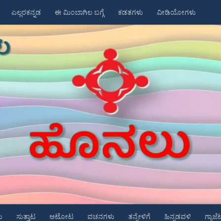
ಎಲ್ಲರಕನ್ನಡ
ಈ ಮಿಂಬಾಗಿಲ ಬಗ್ಗೆ
ಕಡತಗಳು
ವೀಡಿಯೋಗಳು
ು
ಸುತ್ತಾಟ
ಆಟೋಟ
ವಚನಗಳು
ತನ್ನೇಳಿಗೆ
ಹಿನ್ನಡವಳಿ
ಗ್ಯಾಜೆ