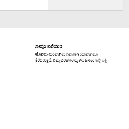
ನೀವೂ ಬರೆಯಿರಿ
ಹೊನಲು
ಮಿಂಬಾಗಿಲು ನಿಮಗಾಗಿ ಯಾವಾಗಲೂ
ತೆರೆದಿರುತ್ತದೆ. ನಿಮ್ಮ ಬರಹಗಳನ್ನು ಕಳುಹಿಸಲು
ಇಲ್ಲಿ ಒತ್ತಿ
.