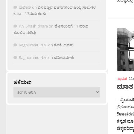
ರಾಜೀವ್
on
ಬಸವಣ್ಣನ ವಚನಗಳಿಂದ ಆಯ್ದ ಸಾಲುಗಳ
ಓದು – 13ನೆಯ ಕಂತು
K.V Shashidhara
on
ಹೊನಲುವಿಗೆ 11 ವರುಶ
ತುಂಬಿದ ನಲಿವು
Raghuramu N.V.
on
ಕವಿತೆ: ಅವಳು
Raghuramu N.V.
on
ಹನಿಗವನಗಳು
ನಲ್ಬರಹ
11
ಹಳೆಯವು
ಮಾತನ್
ಹಳೆಯವು
– ಪ್ರಿಯದರ
ನೆನಪಾಗುವ
ದಿನಾಚರಣೆ
ಕನ್ನಡ ಮಾದ್
ಚಿಕ್ಕವರಿದ್