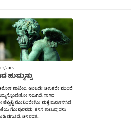
/05/2015
ದೆ ಹುಮ್ಮಸ್ಸು
ಅಶೋಕ ಪಾಟೀಲ. ಅಂಜದೇ ಅಳುಕದೇ ಮುಂದೆ
್ಮಸ್ಸೊಂದೇಕೋ ನಲುಗಿದೆ. ಸಾಗಿದ
 ಹೆಪ್ಪಿಟ್ಟ ನೋವಿಂದೇಕೋ ಮತ್ತೆ ಮರುಕಳಿಸಿದೆ
ಯಕೆಯ ಗೋಪುರವದು, ಕನಸ ಕಾಣುವುದನು
ಿ ನಗುತಿದೆ. ಅನವರತ...