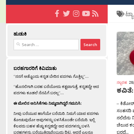
ಟ್ಯ
ಹುಡುಕಿ
Search
for:
ಬರಹಗಾರರಿಗೆ ಕಿವಿಮಾತು
“ನನಗೆ ಅಶ್ಟೊಂದು ಕನ್ನಡ ಬೇರಿನ ಪದಗಳು ಗೊತ್ತಿಲ್ಲ”…
ನಲ್ಬರಹ
28
“ಹೊನಲಿಗಾಗಿ ಬರಹ ಬರೆಯೋದು ಕಶ್ಟವಾಗುತ್ತೆ. ಕನ್ನಡದ್ದೇ ಆದ
ಕವಿತೆ
ಪದಗಳು ಕೂಡಲೆ ನೆನಪಿಗೆ ಬರಲ್ಲ”…
– ಕಿಶೋರ
ಈ ಮೇಲಿನ ಅನಿಸಿಕೆಗಳು ನಿಮ್ಮದಾಗಿದ್ದರೆ ಗಮನಿಸಿ:
ಸಂತಸದಿ 
ನೀವು ಬರೆಯುವ ಹಾಗೆಯೇ ಬರೆಯಿರಿ. ನಿಮಗೆ ಯಾವ ಪದಗಳು
ನಲಿದೆನು 
ತೋಚುವುದೋ ಅವುಗಳನ್ನು ಬಳಸಿಕೊಂಡೇ ಬರೆಯಿರಿ. ಇಲ್ಲಿ
ಚೆಲುವ ಕ
ಕೆಲವರು ಬಹಳ ಹೆಚ್ಚು ಕನ್ನಡದ್ದೇ ಆದ ಪದಗಳನ್ನು ಬಳಸಿ
ಬರದೆ...
ಬರಹಗಳನ್ನು ಬರೆಯುತ್ತಿದ್ದಾರೆಂಬುದು ದಿಟ. ಆದರೆ ಎಲ್ಲರೂ