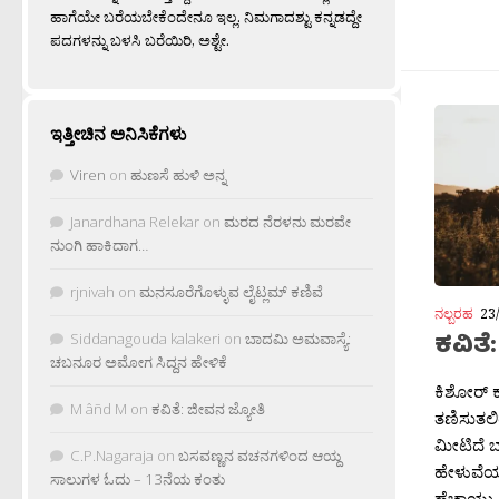
ಹಾಗೆಯೇ ಬರೆಯಬೇಕೆಂದೇನೂ ಇಲ್ಲ. ನಿಮಗಾದಶ್ಟು ಕನ್ನಡದ್ದೇ
ಪದಗಳನ್ನು ಬಳಸಿ ಬರೆಯಿರಿ, ಅಶ್ಟೇ.
ಇತ್ತೀಚಿನ ಅನಿಸಿಕೆಗಳು
Viren
on
ಹುಣಸೆ ಹುಳಿ ಅನ್ನ
Janardhana Relekar
on
ಮರದ ನೆರಳನು ಮರವೇ
ನುಂಗಿ ಹಾಕಿದಾಗ…
rjnivah
on
ಮನಸೂರೆಗೊಳ್ಳುವ ಲೈಟ್ಲಮ್ ಕಣಿವೆ
ನಲ್ಬರಹ
23
ಕವಿತೆ
Siddanagouda kalakeri
on
ಬಾದಮಿ ಅಮವಾಸ್ಯೆ:
ಚಬನೂರ ಅಮೋಗ ಸಿದ್ದನ ಹೇಳಿಕೆ
ಕಿಶೋರ್ ಕ
M âñd M
on
ಕವಿತೆ: ಜೀವನ ಜ್ಯೋತಿ
ತಣಿಸುತಲಿ
ಮೀಟಿದೆ ಬ
C.P.Nagaraja
on
ಬಸವಣ್ಣನ ವಚನಗಳಿಂದ ಆಯ್ದ
ಹೇಳುವೆ
ಸಾಲುಗಳ ಓದು – 13ನೆಯ ಕಂತು
ಹೆಚ್ಚಾಯ್ತು