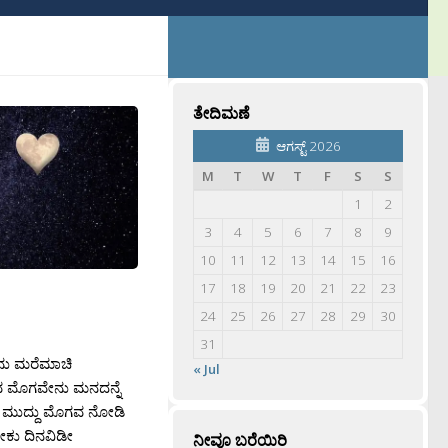
ತೇದಿಮಣೆ
ಆಗಸ್ಟ್ 2026
M
T
W
T
F
S
S
1
2
3
4
5
6
7
8
9
10
11
12
13
14
15
16
17
18
19
20
21
22
23
24
25
26
27
28
29
30
31
ನು ಮರೆಮಾಚಿ
« Jul
ಮೊಗವೇನು ಮನದನ್ನೆ
ೆ ಮುದ್ದು ಮೊಗವ ನೋಡಿ
ೇಕು ದಿನವಿಡೀ
ನೀವೂ ಬರೆಯಿರಿ