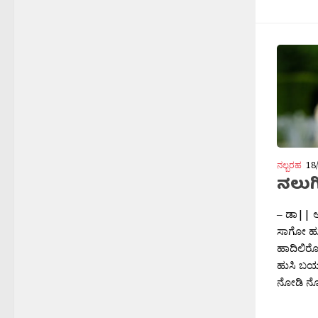
ನಲ್ಬರಹ
18
ನಲುಗಿ
– ಡಾ|| 
ಸಾಗೋ ಹುಮ
ಹಾದಿಲಿರೋ
ಹುಸಿ ಬ
ನೋಡಿ ನೋಡ