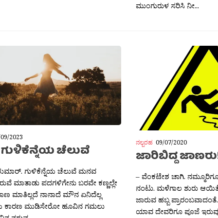
ಮುಂಗುರುಳ ಸರಿಸಿ ನೀ...
/09/2023
ನಲ್ಬರಹ
09/07/2020
: ಗುಳಿಕೆನ್ನೆಯ ಚೆಲುವೆ
ಜಾರಿಬಿದ್ದ ಜಾಣರು
ುಮಾರ್. ಗುಳಿಕೆನ್ನೆಯ ಚೆಲುವೆ ಮನವ
– ವೆಂಕಟೇಶ ಚಾಗಿ. ನಮ್ಮೂರಿ
ರುವೆ ಮಾತಾಡು ಪದಗಳಿಗೇನು ಬರವೇ ಕಣ್ಣಲ್ಲೇ
ನಂಟು. ಮಳೆಗಾಲ ಶುರು ಆಯಿತೆಂ
ಾಣ ಮಾತಿಲ್ಲದೆ ನಾನಾದೆ ಮೌನ ಏನಿದೆಲ್ಲ
ಜಾರುವ ಹಬ್ಬ ಪ್ರಾರಂಬವಾದಂತೆ.
ಯ ಕಾರಣ ಮುಡಿಸೇರೋ ಹೂವಿನ ಗಮಲು
ಯಾವ ದೇವರಿಗೂ ಪೂಜೆ ಇರುವುದಿಲ
 ನಿನ ನಗುವ...