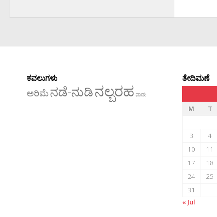
ಕವಲುಗಳು
ತೇದಿಮಣೆ
ನಲ್ಬರಹ
ನಡೆ-ನುಡಿ
ಅರಿಮೆ
ನಾಡು
M
T
3
4
10
11
17
18
24
25
31
« Jul