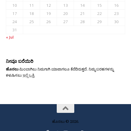
10
11
12
13
14
15
16
17
18
19
20
21
22
23
24
25
26
27
28
29
30
31
« Jul
ನೀವೂ ಬರೆಯಿರಿ
ಹೊನಲು
ಮಿಂಬಾಗಿಲು ನಿಮಗಾಗಿ ಯಾವಾಗಲೂ ತೆರೆದಿರುತ್ತದೆ. ನಿಮ್ಮ ಬರಹಗಳನ್ನು
ಕಳುಹಿಸಲು
ಇಲ್ಲಿ ಒತ್ತಿ
.
ಹೊನಲು © 2026.