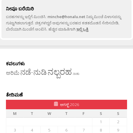
ನೀವೂ ಬರೆಯಿರಿ
ಬರಹಗಳನ್ನು ಇಲ್ಲಿಗೆ ಮಿಂಚಿಸಿ:
minche@honalu.net
ನಿಮ್ಮ ಮಿಂಚೆ ವಿಳಾಸವನ್ನು
ಗುಟ್ಟಾಗಿಡಲಾಗುತ್ತದೆ. ಚಿತ್ರಗಳಿದ್ದರೆ ಅವುಗಳನ್ನು ಬರಹದ ಕಡತದೊಡನೆ ಸೇರಿಸಬೇಡಿ,
ಬೇರೆಯಾಗಿ ಮಿಂಚೆಗೆ ಅಂಟಿಸಿ. ಹೆಚ್ಚಿನ ಮಾಹಿತಿಗಾಗಿ
ಇಲ್ಲಿ ಒತ್ತಿ
.
ಕವಲುಗಳು
ನಲ್ಬರಹ
ನಡೆ-ನುಡಿ
ಅರಿಮೆ
ನಾಡು
ತೇದಿಮಣೆ
ಆಗಸ್ಟ್ 2026
M
T
W
T
F
S
S
1
2
3
4
5
6
7
8
9