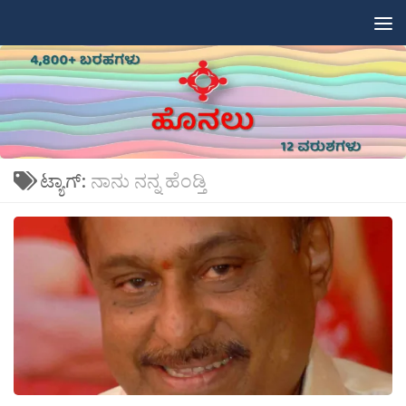
Skip to content
ಟ್ಯಾಗ್:
ನಾನು ನನ್ನ ಹೆಂಡ್ತಿ