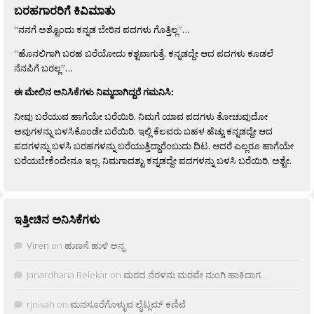
ಬರಹಗಾರರಿಗೆ ಕಿವಿಮಾತು
“ನನಗೆ ಅಶ್ಟೊಂದು ಕನ್ನಡ ಬೇರಿನ ಪದಗಳು ಗೊತ್ತಿಲ್ಲ”…
“ಹೊನಲಿಗಾಗಿ ಬರಹ ಬರೆಯೋದು ಕಶ್ಟವಾಗುತ್ತೆ. ಕನ್ನಡದ್ದೇ ಆದ ಪದಗಳು ಕೂಡಲೆ
ನೆನಪಿಗೆ ಬರಲ್ಲ”…
ಈ ಮೇಲಿನ ಅನಿಸಿಕೆಗಳು ನಿಮ್ಮದಾಗಿದ್ದರೆ ಗಮನಿಸಿ:
ನೀವು ಬರೆಯುವ ಹಾಗೆಯೇ ಬರೆಯಿರಿ. ನಿಮಗೆ ಯಾವ ಪದಗಳು ತೋಚುವುದೋ
ಅವುಗಳನ್ನು ಬಳಸಿಕೊಂಡೇ ಬರೆಯಿರಿ. ಇಲ್ಲಿ ಕೆಲವರು ಬಹಳ ಹೆಚ್ಚು ಕನ್ನಡದ್ದೇ ಆದ
ಪದಗಳನ್ನು ಬಳಸಿ ಬರಹಗಳನ್ನು ಬರೆಯುತ್ತಿದ್ದಾರೆಂಬುದು ದಿಟ. ಆದರೆ ಎಲ್ಲರೂ ಹಾಗೆಯೇ
ಬರೆಯಬೇಕೆಂದೇನೂ ಇಲ್ಲ. ನಿಮಗಾದಶ್ಟು ಕನ್ನಡದ್ದೇ ಪದಗಳನ್ನು ಬಳಸಿ ಬರೆಯಿರಿ, ಅಶ್ಟೇ.
ಇತ್ತೀಚಿನ ಅನಿಸಿಕೆಗಳು
Viren
on
ಹುಣಸೆ ಹುಳಿ ಅನ್ನ
Janardhana Relekar
on
ಮರದ ನೆರಳನು ಮರವೇ ನುಂಗಿ ಹಾಕಿದಾಗ…
rjnivah
on
ಮನಸೂರೆಗೊಳ್ಳುವ ಲೈಟ್ಲಮ್ ಕಣಿವೆ