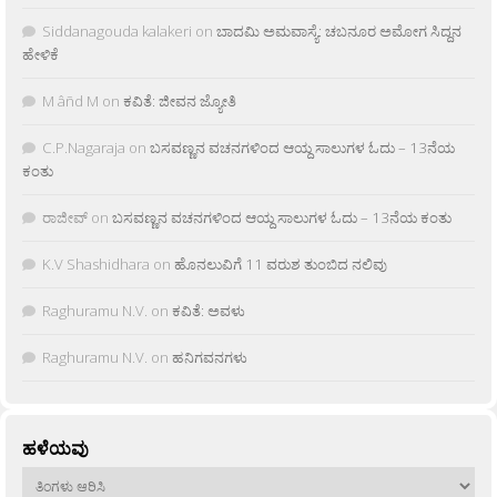
Siddanagouda kalakeri
on
ಬಾದಮಿ ಅಮವಾಸ್ಯೆ: ಚಬನೂರ ಅಮೋಗ ಸಿದ್ದನ
ಹೇಳಿಕೆ
M âñd M
on
ಕವಿತೆ: ಜೀವನ ಜ್ಯೋತಿ
C.P.Nagaraja
on
ಬಸವಣ್ಣನ ವಚನಗಳಿಂದ ಆಯ್ದ ಸಾಲುಗಳ ಓದು – 13ನೆಯ
ಕಂತು
ರಾಜೀವ್
on
ಬಸವಣ್ಣನ ವಚನಗಳಿಂದ ಆಯ್ದ ಸಾಲುಗಳ ಓದು – 13ನೆಯ ಕಂತು
K.V Shashidhara
on
ಹೊನಲುವಿಗೆ 11 ವರುಶ ತುಂಬಿದ ನಲಿವು
Raghuramu N.V.
on
ಕವಿತೆ: ಅವಳು
Raghuramu N.V.
on
ಹನಿಗವನಗಳು
ಹಳೆಯವು
ಹಳೆಯವು