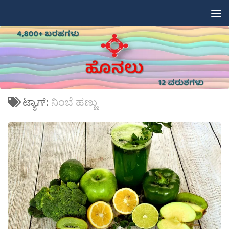
Skip to content
ಟ್ಯಾಗ್:
ನಿಂಬೆ ಹಣ್ಣು