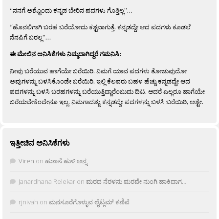
“ನನಗೆ ಅಶ್ಟೊಂದು ಕನ್ನಡ ಬೇರಿನ ಪದಗಳು ಗೊತ್ತಿಲ್ಲ”…
“ಹೊನಲಿಗಾಗಿ ಬರಹ ಬರೆಯೋದು ಕಶ್ಟವಾಗುತ್ತೆ. ಕನ್ನಡದ್ದೇ ಆದ ಪದಗಳು ಕೂಡಲೆ
ನೆನಪಿಗೆ ಬರಲ್ಲ”…
ಈ ಮೇಲಿನ ಅನಿಸಿಕೆಗಳು ನಿಮ್ಮದಾಗಿದ್ದರೆ ಗಮನಿಸಿ:
ನೀವು ಬರೆಯುವ ಹಾಗೆಯೇ ಬರೆಯಿರಿ. ನಿಮಗೆ ಯಾವ ಪದಗಳು ತೋಚುವುದೋ
ಅವುಗಳನ್ನು ಬಳಸಿಕೊಂಡೇ ಬರೆಯಿರಿ. ಇಲ್ಲಿ ಕೆಲವರು ಬಹಳ ಹೆಚ್ಚು ಕನ್ನಡದ್ದೇ ಆದ
ಪದಗಳನ್ನು ಬಳಸಿ ಬರಹಗಳನ್ನು ಬರೆಯುತ್ತಿದ್ದಾರೆಂಬುದು ದಿಟ. ಆದರೆ ಎಲ್ಲರೂ ಹಾಗೆಯೇ
ಬರೆಯಬೇಕೆಂದೇನೂ ಇಲ್ಲ. ನಿಮಗಾದಶ್ಟು ಕನ್ನಡದ್ದೇ ಪದಗಳನ್ನು ಬಳಸಿ ಬರೆಯಿರಿ, ಅಶ್ಟೇ.
ಇತ್ತೀಚಿನ ಅನಿಸಿಕೆಗಳು
Viren
on
ಹುಣಸೆ ಹುಳಿ ಅನ್ನ
Janardhana Relekar
on
ಮರದ ನೆರಳನು ಮರವೇ ನುಂಗಿ ಹಾಕಿದಾಗ…
rjnivah
on
ಮನಸೂರೆಗೊಳ್ಳುವ ಲೈಟ್ಲಮ್ ಕಣಿವೆ