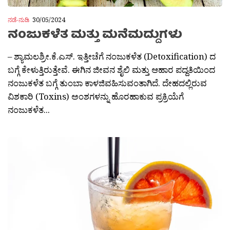
ನಡೆ-ನುಡಿ
30/05/2024
ನಂಜುಕಳೆತ ಮತ್ತು ಮನೆಮದ್ದುಗಳು
– ಶ್ಯಾಮಲಶ್ರೀ.ಕೆ.ಎಸ್. ಇತ್ತೀಚೆಗೆ ನಂಜುಕಳೆತ (Detoxification) ದ
ಬಗ್ಗೆ ಕೇಳುತ್ತಿರುತ್ತೇವೆ. ಈಗಿನ ಜೀವನ ಶೈಲಿ ಮತ್ತು ಆಹಾರ ಪದ್ದತಿಯಿಂದ
ನಂಜುಕಳೆತ ಬಗ್ಗೆ ತುಂಬಾ ಕಾಳಜಿವಹಿಸುವಂತಾಗಿದೆ. ದೇಹದಲ್ಲಿರುವ
ವಿಶಕಾರಿ (Toxins) ಅಂಶಗಳನ್ನು ಹೊರಹಾಕುವ ಪ್ರಕ್ರಿಯೆಗೆ
ನಂಜುಕಳೆತ...