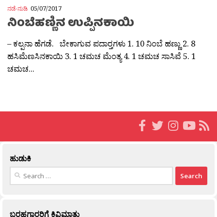
ನಡೆ-ನುಡಿ
05/07/2017
ನಿಂಬೆಹಣ್ಣಿನ ಉಪ್ಪಿನಕಾಯಿ
– ಕಲ್ಪನಾ ಹೆಗಡೆ. ಬೇಕಾಗುವ ಪದಾರ‍್ತಗಳು 1. 10 ನಿಂಬೆ ಹಣ್ಣು 2. 8
ಹಸಿಮೆಣಸಿನಕಾಯಿ 3. 1 ಚಮಚ ಮೆಂತ್ಯ 4. 1 ಚಮಚ ಸಾಸಿವೆ 5. 1
ಚಮಚ...
ಹುಡುಕಿ
Search
for:
ಬರಹಗಾರರಿಗೆ ಕಿವಿಮಾತು