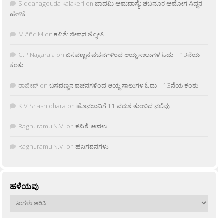
Siddanagouda kalakeri
on
ಬಾದಮಿ ಅಮವಾಸ್ಯೆ: ಚಬನೂರ ಅಮೋಗ ಸಿದ್ದನ
ಹೇಳಿಕೆ
M âñd M
on
ಕವಿತೆ: ಜೀವನ ಜ್ಯೋತಿ
C.P.Nagaraja
on
ಬಸವಣ್ಣನ ವಚನಗಳಿಂದ ಆಯ್ದ ಸಾಲುಗಳ ಓದು – 13ನೆಯ
ಕಂತು
ರಾಜೀವ್
on
ಬಸವಣ್ಣನ ವಚನಗಳಿಂದ ಆಯ್ದ ಸಾಲುಗಳ ಓದು – 13ನೆಯ ಕಂತು
K.V Shashidhara
on
ಹೊನಲುವಿಗೆ 11 ವರುಶ ತುಂಬಿದ ನಲಿವು
Raghuramu N.V.
on
ಕವಿತೆ: ಅವಳು
Raghuramu N.V.
on
ಹನಿಗವನಗಳು
ಹಳೆಯವು
ಹಳೆಯವು