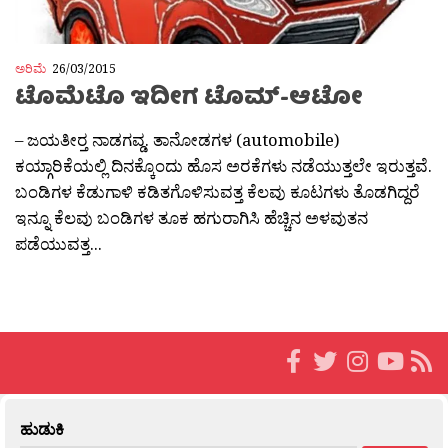
ಅರಿಮೆ
26/03/2015
ಟೊಮೆಟೊ ಇದೀಗ ಟೊಮ್-ಆಟೋ
– ಜಯತೀರ‍್ತ ನಾಡಗವ್ಡ. ತಾನೋಡಗಳ (automobile)
ಕಯ್ಗಾರಿಕೆಯಲ್ಲಿ ದಿನಕ್ಕೊಂದು ಹೊಸ ಅರಕೆಗಳು ನಡೆಯುತ್ತಲೇ ಇರುತ್ತವೆ.
ಬಂಡಿಗಳ ಕೆಡುಗಾಳಿ ಕಡಿತಗೊಳಿಸುವತ್ತ ಕೆಲವು ಕೂಟಗಳು ತೊಡಗಿದ್ದರೆ
ಇನ್ನೂ ಕೆಲವು ಬಂಡಿಗಳ ತೂಕ ಹಗುರಾಗಿಸಿ ಹೆಚ್ಚಿನ ಅಳವುತನ
ಪಡೆಯುವತ್ತ...
ಹುಡುಕಿ