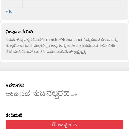
31
« Jul
ನೀವೂ ಬರೆಯಿರಿ
ಬರಹಗಳನ್ನು ಇಲ್ಲಿಗೆ ಮಿಂಚಿಸಿ:
minche@honalu.net
ನಿಮ್ಮ ಮಿಂಚೆ ವಿಳಾಸವನ್ನು
ಗುಟ್ಟಾಗಿಡಲಾಗುತ್ತದೆ. ಚಿತ್ರಗಳಿದ್ದರೆ ಅವುಗಳನ್ನು ಬರಹದ ಕಡತದೊಡನೆ ಸೇರಿಸಬೇಡಿ,
ಬೇರೆಯಾಗಿ ಮಿಂಚೆಗೆ ಅಂಟಿಸಿ. ಹೆಚ್ಚಿನ ಮಾಹಿತಿಗಾಗಿ
ಇಲ್ಲಿ ಒತ್ತಿ
.
ಕವಲುಗಳು
ನಲ್ಬರಹ
ನಡೆ-ನುಡಿ
ಅರಿಮೆ
ನಾಡು
ತೇದಿಮಣೆ
ಆಗಸ್ಟ್ 2026