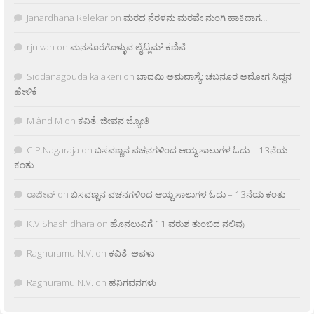
Janardhana Relekar
on
ಮರದ ನೆರಳನು ಮರವೇ ನುಂಗಿ ಹಾಕಿದಾಗ…
rjnivah
on
ಮನಸೂರೆಗೊಳ್ಳುವ ಲೈಟ್ಲಮ್ ಕಣಿವೆ
Siddanagouda kalakeri
on
ಬಾದಮಿ ಅಮವಾಸ್ಯೆ: ಚಬನೂರ ಅಮೋಗ ಸಿದ್ದನ
ಹೇಳಿಕೆ
M âñd M
on
ಕವಿತೆ: ಜೀವನ ಜ್ಯೋತಿ
C.P.Nagaraja
on
ಬಸವಣ್ಣನ ವಚನಗಳಿಂದ ಆಯ್ದ ಸಾಲುಗಳ ಓದು – 13ನೆಯ
ಕಂತು
ರಾಜೀವ್
on
ಬಸವಣ್ಣನ ವಚನಗಳಿಂದ ಆಯ್ದ ಸಾಲುಗಳ ಓದು – 13ನೆಯ ಕಂತು
K.V Shashidhara
on
ಹೊನಲುವಿಗೆ 11 ವರುಶ ತುಂಬಿದ ನಲಿವು
Raghuramu N.V.
on
ಕವಿತೆ: ಅವಳು
Raghuramu N.V.
on
ಹನಿಗವನಗಳು