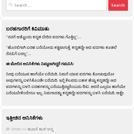
Search
for:
ಬರಹಗಾರರಿಗೆ ಕಿವಿಮಾತು
“ನನಗೆ ಅಶ್ಟೊಂದು ಕನ್ನಡ ಬೇರಿನ ಪದಗಳು ಗೊತ್ತಿಲ್ಲ”…
“ಹೊನಲಿಗಾಗಿ ಬರಹ ಬರೆಯೋದು ಕಶ್ಟವಾಗುತ್ತೆ. ಕನ್ನಡದ್ದೇ ಆದ ಪದಗಳು ಕೂಡಲೆ
ನೆನಪಿಗೆ ಬರಲ್ಲ”…
ಈ ಮೇಲಿನ ಅನಿಸಿಕೆಗಳು ನಿಮ್ಮದಾಗಿದ್ದರೆ ಗಮನಿಸಿ:
ನೀವು ಬರೆಯುವ ಹಾಗೆಯೇ ಬರೆಯಿರಿ. ನಿಮಗೆ ಯಾವ ಪದಗಳು ತೋಚುವುದೋ
ಅವುಗಳನ್ನು ಬಳಸಿಕೊಂಡೇ ಬರೆಯಿರಿ. ಇಲ್ಲಿ ಕೆಲವರು ಬಹಳ ಹೆಚ್ಚು ಕನ್ನಡದ್ದೇ ಆದ
ಪದಗಳನ್ನು ಬಳಸಿ ಬರಹಗಳನ್ನು ಬರೆಯುತ್ತಿದ್ದಾರೆಂಬುದು ದಿಟ. ಆದರೆ ಎಲ್ಲರೂ ಹಾಗೆಯೇ
ಬರೆಯಬೇಕೆಂದೇನೂ ಇಲ್ಲ. ನಿಮಗಾದಶ್ಟು ಕನ್ನಡದ್ದೇ ಪದಗಳನ್ನು ಬಳಸಿ ಬರೆಯಿರಿ, ಅಶ್ಟೇ.
ಇತ್ತೀಚಿನ ಅನಿಸಿಕೆಗಳು
Viren
on
ಹುಣಸೆ ಹುಳಿ ಅನ್ನ