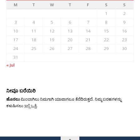
M
T
W
T
F
S
S
1
2
3
4
5
6
7
8
9
10
11
12
13
14
15
16
17
18
19
20
21
22
23
24
25
26
27
28
29
30
31
« Jul
ನೀವೂ ಬರೆಯಿರಿ
ಹೊನಲು
ಮಿಂಬಾಗಿಲು ನಿಮಗಾಗಿ ಯಾವಾಗಲೂ ತೆರೆದಿರುತ್ತದೆ. ನಿಮ್ಮ ಬರಹಗಳನ್ನು
ಕಳುಹಿಸಲು
ಇಲ್ಲಿ ಒತ್ತಿ
.