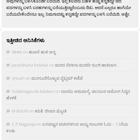
ಅವುಗಳನ್ನು ಬಳಸಿಕೊಂಡೇ ಬರೆಯಿರಿ. ಇಲ್ಲಿ ಕೆಲವರು ಬಹಳ ಹೆಚ್ಚು ಕನ್ನಡದ್ದೇ ಆದ
ಪದಗಳನ್ನು ಬಳಸಿ ಬರಹಗಳನ್ನು ಬರೆಯುತ್ತಿದ್ದಾರೆಂಬುದು ದಿಟ. ಆದರೆ ಎಲ್ಲರೂ ಹಾಗೆಯೇ
ಬರೆಯಬೇಕೆಂದೇನೂ ಇಲ್ಲ. ನಿಮಗಾದಶ್ಟು ಕನ್ನಡದ್ದೇ ಪದಗಳನ್ನು ಬಳಸಿ ಬರೆಯಿರಿ, ಅಶ್ಟೇ.
ಇತ್ತೀಚಿನ ಅನಿಸಿಕೆಗಳು
Viren
on
ಹುಣಸೆ ಹುಳಿ ಅನ್ನ
Janardhana Relekar
on
ಮರದ ನೆರಳನು ಮರವೇ ನುಂಗಿ ಹಾಕಿದಾಗ…
rjnivah
on
ಮನಸೂರೆಗೊಳ್ಳುವ ಲೈಟ್ಲಮ್ ಕಣಿವೆ
Siddanagouda kalakeri
on
ಬಾದಮಿ ಅಮವಾಸ್ಯೆ: ಚಬನೂರ ಅಮೋಗ ಸಿದ್ದನ
ಹೇಳಿಕೆ
M âñd M
on
ಕವಿತೆ: ಜೀವನ ಜ್ಯೋತಿ
C.P.Nagaraja
on
ಬಸವಣ್ಣನ ವಚನಗಳಿಂದ ಆಯ್ದ ಸಾಲುಗಳ ಓದು – 13ನೆಯ
ಕಂತು