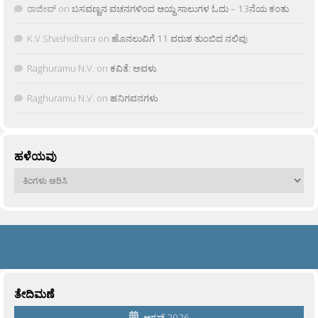
ರಾಜೀವ್
on
ಬಸವಣ್ಣನ ವಚನಗಳಿಂದ ಆಯ್ದ ಸಾಲುಗಳ ಓದು – 13ನೆಯ ಕಂತು
K.V Shashidhara
on
ಹೊನಲುವಿಗೆ 11 ವರುಶ ತುಂಬಿದ ನಲಿವು
Raghuramu N.V.
on
ಕವಿತೆ: ಅವಳು
Raghuramu N.V.
on
ಹನಿಗವನಗಳು
ಹಳೆಯವು
ಹಳೆಯವು
ತೇದಿಮಣೆ
ಆಗಸ್ಟ್ 2026