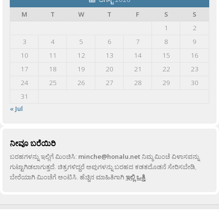
M
T
W
T
F
S
S
1
2
3
4
5
6
7
8
9
10
11
12
13
14
15
16
17
18
19
20
21
22
23
24
25
26
27
28
29
30
31
« Jul
ನೀವೂ ಬರೆಯಿರಿ
ಬರಹಗಳನ್ನು ಇಲ್ಲಿಗೆ ಮಿಂಚಿಸಿ:
minche@honalu.net
ನಿಮ್ಮ ಮಿಂಚೆ ವಿಳಾಸವನ್ನು
ಗುಟ್ಟಾಗಿಡಲಾಗುತ್ತದೆ. ಚಿತ್ರಗಳಿದ್ದರೆ ಅವುಗಳನ್ನು ಬರಹದ ಕಡತದೊಡನೆ ಸೇರಿಸಬೇಡಿ,
ಬೇರೆಯಾಗಿ ಮಿಂಚೆಗೆ ಅಂಟಿಸಿ. ಹೆಚ್ಚಿನ ಮಾಹಿತಿಗಾಗಿ
ಇಲ್ಲಿ ಒತ್ತಿ
.