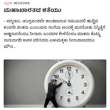
ನಲ್ಬರಹ
06/10/2018
ಮಹಾಬಾರತದ ಕತೆಯು
– ಪದ್ಮನಾಬ. ಚಂದ್ರವಂಶವೇ ಶಾಂತವಾಗುವ ಸಮಯದಲಿ ಹುಟ್ಟಿದ
ಕಂದನೇ ಶಂತನು ಎಂಬುವನು ಗಂಗೆಯ ಅಂದಕ್ಕೆ ಮನಸೋತು ನಿನ್ನಿಚ್ಚೆಗೆ
ಅಡ್ಡಬಾರನೆಂದೂ ನೀನಾರು ಎಂದವಳ ಕೇಳೆನೆಂದೂ ಮಾತನು ಕೊಟ್ಟು
ಸಾನುರಾಗದಿ ಅವಳ ವರಿಸಿದನು ಏಳುಮಕ್ಕಳು ನೀರುಪಾಲಾದರೂ
ಮೌನ...