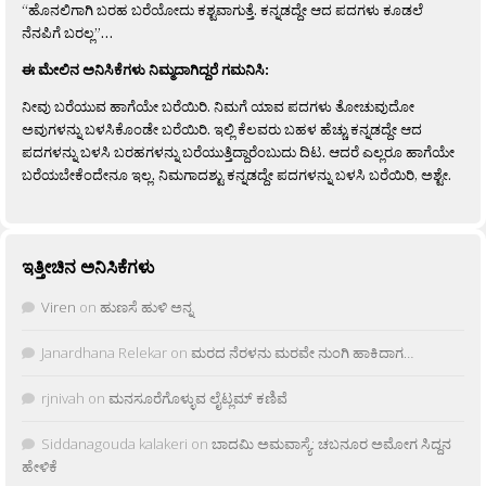
“ಹೊನಲಿಗಾಗಿ ಬರಹ ಬರೆಯೋದು ಕಶ್ಟವಾಗುತ್ತೆ. ಕನ್ನಡದ್ದೇ ಆದ ಪದಗಳು ಕೂಡಲೆ
ನೆನಪಿಗೆ ಬರಲ್ಲ”…
ಈ ಮೇಲಿನ ಅನಿಸಿಕೆಗಳು ನಿಮ್ಮದಾಗಿದ್ದರೆ ಗಮನಿಸಿ:
ನೀವು ಬರೆಯುವ ಹಾಗೆಯೇ ಬರೆಯಿರಿ. ನಿಮಗೆ ಯಾವ ಪದಗಳು ತೋಚುವುದೋ
ಅವುಗಳನ್ನು ಬಳಸಿಕೊಂಡೇ ಬರೆಯಿರಿ. ಇಲ್ಲಿ ಕೆಲವರು ಬಹಳ ಹೆಚ್ಚು ಕನ್ನಡದ್ದೇ ಆದ
ಪದಗಳನ್ನು ಬಳಸಿ ಬರಹಗಳನ್ನು ಬರೆಯುತ್ತಿದ್ದಾರೆಂಬುದು ದಿಟ. ಆದರೆ ಎಲ್ಲರೂ ಹಾಗೆಯೇ
ಬರೆಯಬೇಕೆಂದೇನೂ ಇಲ್ಲ. ನಿಮಗಾದಶ್ಟು ಕನ್ನಡದ್ದೇ ಪದಗಳನ್ನು ಬಳಸಿ ಬರೆಯಿರಿ, ಅಶ್ಟೇ.
ಇತ್ತೀಚಿನ ಅನಿಸಿಕೆಗಳು
Viren
on
ಹುಣಸೆ ಹುಳಿ ಅನ್ನ
Janardhana Relekar
on
ಮರದ ನೆರಳನು ಮರವೇ ನುಂಗಿ ಹಾಕಿದಾಗ…
rjnivah
on
ಮನಸೂರೆಗೊಳ್ಳುವ ಲೈಟ್ಲಮ್ ಕಣಿವೆ
Siddanagouda kalakeri
on
ಬಾದಮಿ ಅಮವಾಸ್ಯೆ: ಚಬನೂರ ಅಮೋಗ ಸಿದ್ದನ
ಹೇಳಿಕೆ