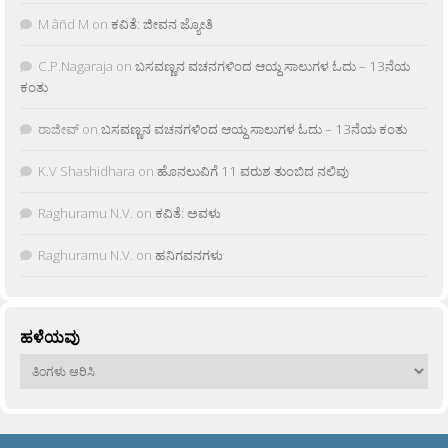
M âñd M
on
ಕವಿತೆ: ಜೀವನ ಜ್ಯೋತಿ
C.P.Nagaraja
on
ಬಸವಣ್ಣನ ವಚನಗಳಿಂದ ಆಯ್ದ ಸಾಲುಗಳ ಓದು – 13ನೆಯ
ಕಂತು
ರಾಜೀವ್
on
ಬಸವಣ್ಣನ ವಚನಗಳಿಂದ ಆಯ್ದ ಸಾಲುಗಳ ಓದು – 13ನೆಯ ಕಂತು
K.V Shashidhara
on
ಹೊನಲುವಿಗೆ 11 ವರುಶ ತುಂಬಿದ ನಲಿವು
Raghuramu N.V.
on
ಕವಿತೆ: ಅವಳು
Raghuramu N.V.
on
ಹನಿಗವನಗಳು
ಹಳೆಯವು
ಹಳೆಯವು