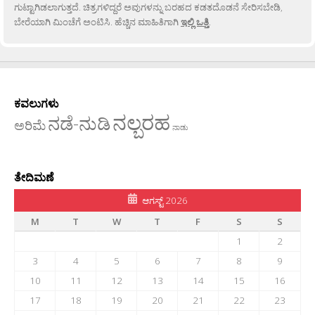
ಗುಟ್ಟಾಗಿಡಲಾಗುತ್ತದೆ. ಚಿತ್ರಗಳಿದ್ದರೆ ಅವುಗಳನ್ನು ಬರಹದ ಕಡತದೊಡನೆ ಸೇರಿಸಬೇಡಿ,
ಬೇರೆಯಾಗಿ ಮಿಂಚೆಗೆ ಅಂಟಿಸಿ. ಹೆಚ್ಚಿನ ಮಾಹಿತಿಗಾಗಿ
ಇಲ್ಲಿ ಒತ್ತಿ
.
ಕವಲುಗಳು
ನಲ್ಬರಹ
ನಡೆ-ನುಡಿ
ಅರಿಮೆ
ನಾಡು
ತೇದಿಮಣೆ
ಆಗಸ್ಟ್ 2026
M
T
W
T
F
S
S
1
2
3
4
5
6
7
8
9
10
11
12
13
14
15
16
17
18
19
20
21
22
23