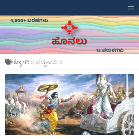
Skip to content
ಟ್ಯಾಗ್:
:: ಪದ್ಮನಾಬ ::