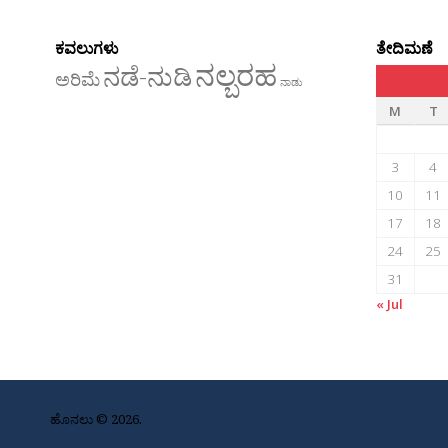
ಕವಲುಗಳು
ತೇದಿಮಣೆ
ನಲ್ಬರಹ
ನಡೆ-ನುಡಿ
ಅರಿಮೆ
ನಾಡು
M
T
3
4
10
11
17
18
24
25
31
« Jul
ಹೊನಲು © 2026.