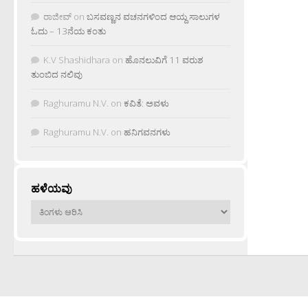
ರಾಜೀವ್
on
ಬಸವಣ್ಣನ ವಚನಗಳಿಂದ ಆಯ್ದ ಸಾಲುಗಳ
ಓದು – 13ನೆಯ ಕಂತು
K.V Shashidhara
on
ಹೊನಲುವಿಗೆ 11 ವರುಶ
ತುಂಬಿದ ನಲಿವು
Raghuramu N.V.
on
ಕವಿತೆ: ಅವಳು
Raghuramu N.V.
on
ಹನಿಗವನಗಳು
ಹಳೆಯವು
ಹಳೆಯವು