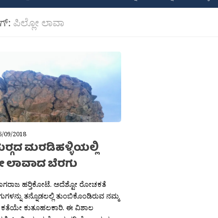
ಾಗ್:
ಪಿಲ್ಲೋ ಲಾವಾ
6/09/2018
ುರ‍್ಗದ ಮರಡಿಹಳ್ಳಿಯಲ್ಲಿ
ಲೋ ಲಾವಾದ ಬೆರಗು
 ನಾಗರಾಜ ಹರ‍್ತಿಕೋಟೆ. ಅದೆಶ್ಟೋ ರೋಚಕತೆ
ಗುಗಳನ್ನು ತನ್ನೊಡಲಲ್ಲಿ ತುಂಬಿಕೊಂಡಿರುವ ನಮ್ಮ
ತೆಯೇ ಕುತೂಹಲಕಾರಿ. ಈ ವಿಶಾಲ