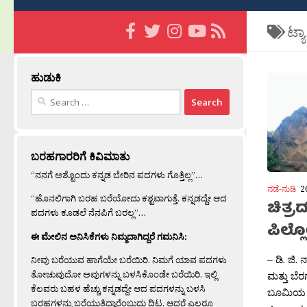
ಟ್ಯ
ಹುಡುಕಿ
Search
for:
ಬರಹಗಾರರಿಗೆ ಕಿವಿಮಾತು
“ನನಗೆ ಅಶ್ಟೊಂದು ಕನ್ನಡ ಬೇರಿನ ಪದಗಳು ಗೊತ್ತಿಲ್ಲ”…
ನಡೆ-ನುಡಿ
2
“ಹೊನಲಿಗಾಗಿ ಬರಹ ಬರೆಯೋದು ಕಶ್ಟವಾಗುತ್ತೆ. ಕನ್ನಡದ್ದೇ ಆದ
ಚಿತ್ರದ
ಪದಗಳು ಕೂಡಲೆ ನೆನಪಿಗೆ ಬರಲ್ಲ”…
ಪಿಲ್
ಈ ಮೇಲಿನ ಅನಿಸಿಕೆಗಳು ನಿಮ್ಮದಾಗಿದ್ದರೆ ಗಮನಿಸಿ:
– ಡಿ. ಜಿ.
ನೀವು ಬರೆಯುವ ಹಾಗೆಯೇ ಬರೆಯಿರಿ. ನಿಮಗೆ ಯಾವ ಪದಗಳು
ತೋಚುವುದೋ ಅವುಗಳನ್ನು ಬಳಸಿಕೊಂಡೇ ಬರೆಯಿರಿ. ಇಲ್ಲಿ
ಮತ್ತು ಬೆರ
ಕೆಲವರು ಬಹಳ ಹೆಚ್ಚು ಕನ್ನಡದ್ದೇ ಆದ ಪದಗಳನ್ನು ಬಳಸಿ
ಬೂಮಿಯ ಕ
ಬರಹಗಳನ್ನು ಬರೆಯುತ್ತಿದ್ದಾರೆಂಬುದು ದಿಟ. ಆದರೆ ಎಲ್ಲರೂ