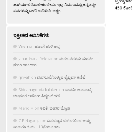
ಬ್ರಹ್ಮಾಂ
ಹಾಗೆಯೇ ಬರೆಯಬೇಕೆಂದೇನೂ ಇಲ್ಲ. ನಿಮಗಾದಶ್ಟು ಕನ್ನಡದ್ದೇ
450 ಕೋಟಿ
ಪದಗಳನ್ನು ಬಳಸಿ ಬರೆಯಿರಿ, ಅಶ್ಟೇ.
ಇತ್ತೀಚಿನ ಅನಿಸಿಕೆಗಳು
Viren
on
ಹುಣಸೆ ಹುಳಿ ಅನ್ನ
Janardhana Relekar
on
ಮರದ ನೆರಳನು ಮರವೇ
ನುಂಗಿ ಹಾಕಿದಾಗ…
rjnivah
on
ಮನಸೂರೆಗೊಳ್ಳುವ ಲೈಟ್ಲಮ್ ಕಣಿವೆ
Siddanagouda kalakeri
on
ಬಾದಮಿ ಅಮವಾಸ್ಯೆ:
ಚಬನೂರ ಅಮೋಗ ಸಿದ್ದನ ಹೇಳಿಕೆ
M âñd M
on
ಕವಿತೆ: ಜೀವನ ಜ್ಯೋತಿ
C.P.Nagaraja
on
ಬಸವಣ್ಣನ ವಚನಗಳಿಂದ ಆಯ್ದ
ಸಾಲುಗಳ ಓದು – 13ನೆಯ ಕಂತು