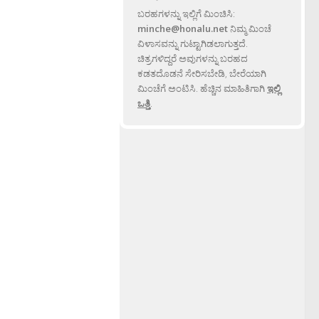
ಬರಹಗಳನ್ನು ಇಲ್ಲಿಗೆ ಮಿಂಚಿಸಿ:
minche@honalu.net
ನಿಮ್ಮ ಮಿಂಚೆ
ವಿಳಾಸವನ್ನು ಗುಟ್ಟಾಗಿಡಲಾಗುತ್ತದೆ.
ಚಿತ್ರಗಳಿದ್ದರೆ ಅವುಗಳನ್ನು ಬರಹದ
ಕಡತದೊಡನೆ ಸೇರಿಸಬೇಡಿ, ಬೇರೆಯಾಗಿ
ಮಿಂಚೆಗೆ ಅಂಟಿಸಿ. ಹೆಚ್ಚಿನ ಮಾಹಿತಿಗಾಗಿ
ಇಲ್ಲಿ
ಒತ್ತಿ
.