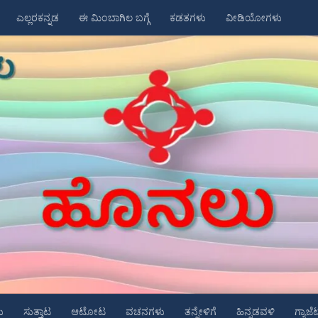
ಎಲ್ಲರಕನ್ನಡ
ಈ ಮಿಂಬಾಗಿಲ ಬಗ್ಗೆ
ಕಡತಗಳು
ವೀಡಿಯೋಗಳು
ು
ಸುತ್ತಾಟ
ಆಟೋಟ
ವಚನಗಳು
ತನ್ನೇಳಿಗೆ
ಹಿನ್ನಡವಳಿ
ಗ್ಯಾಜೆ