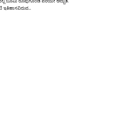
ಡದಲ್ಲಿ ಬೂಮಿ ರೂಪುಗೊಂಡ ಪರಿಯೇ ಅದ್ಬುತ.
 ಇತಿಹಾಸವಿರುವ...