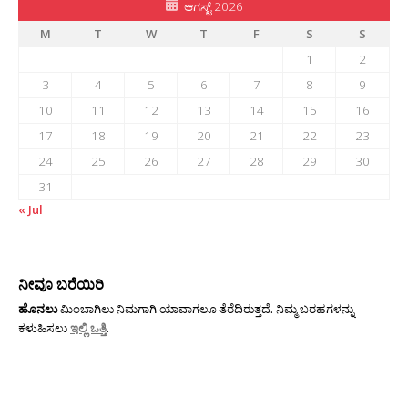
ಆಗಸ್ಟ್ 2026
M
T
W
T
F
S
S
1
2
3
4
5
6
7
8
9
10
11
12
13
14
15
16
17
18
19
20
21
22
23
24
25
26
27
28
29
30
31
« Jul
ನೀವೂ ಬರೆಯಿರಿ
ಹೊನಲು
ಮಿಂಬಾಗಿಲು ನಿಮಗಾಗಿ ಯಾವಾಗಲೂ ತೆರೆದಿರುತ್ತದೆ. ನಿಮ್ಮ ಬರಹಗಳನ್ನು
ಕಳುಹಿಸಲು
ಇಲ್ಲಿ ಒತ್ತಿ
.