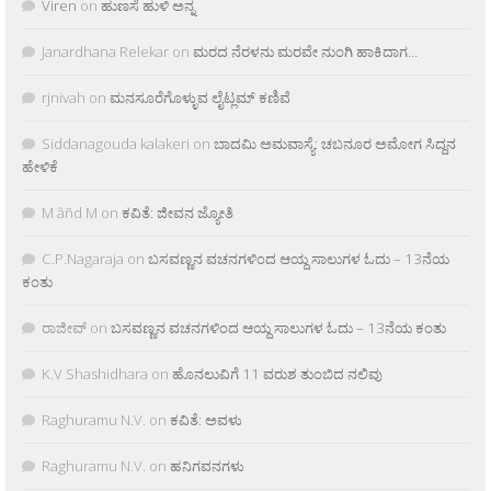
Viren
on
ಹುಣಸೆ ಹುಳಿ ಅನ್ನ
Janardhana Relekar
on
ಮರದ ನೆರಳನು ಮರವೇ ನುಂಗಿ ಹಾಕಿದಾಗ…
rjnivah
on
ಮನಸೂರೆಗೊಳ್ಳುವ ಲೈಟ್ಲಮ್ ಕಣಿವೆ
Siddanagouda kalakeri
on
ಬಾದಮಿ ಅಮವಾಸ್ಯೆ: ಚಬನೂರ ಅಮೋಗ ಸಿದ್ದನ
ಹೇಳಿಕೆ
M âñd M
on
ಕವಿತೆ: ಜೀವನ ಜ್ಯೋತಿ
C.P.Nagaraja
on
ಬಸವಣ್ಣನ ವಚನಗಳಿಂದ ಆಯ್ದ ಸಾಲುಗಳ ಓದು – 13ನೆಯ
ಕಂತು
ರಾಜೀವ್
on
ಬಸವಣ್ಣನ ವಚನಗಳಿಂದ ಆಯ್ದ ಸಾಲುಗಳ ಓದು – 13ನೆಯ ಕಂತು
K.V Shashidhara
on
ಹೊನಲುವಿಗೆ 11 ವರುಶ ತುಂಬಿದ ನಲಿವು
Raghuramu N.V.
on
ಕವಿತೆ: ಅವಳು
Raghuramu N.V.
on
ಹನಿಗವನಗಳು