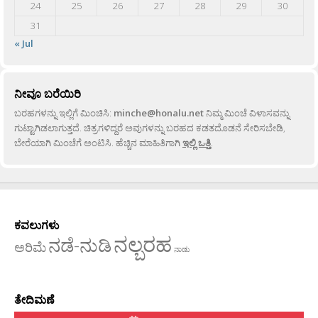
24
25
26
27
28
29
30
31
« Jul
ನೀವೂ ಬರೆಯಿರಿ
ಬರಹಗಳನ್ನು ಇಲ್ಲಿಗೆ ಮಿಂಚಿಸಿ:
minche@honalu.net
ನಿಮ್ಮ ಮಿಂಚೆ ವಿಳಾಸವನ್ನು
ಗುಟ್ಟಾಗಿಡಲಾಗುತ್ತದೆ. ಚಿತ್ರಗಳಿದ್ದರೆ ಅವುಗಳನ್ನು ಬರಹದ ಕಡತದೊಡನೆ ಸೇರಿಸಬೇಡಿ,
ಬೇರೆಯಾಗಿ ಮಿಂಚೆಗೆ ಅಂಟಿಸಿ. ಹೆಚ್ಚಿನ ಮಾಹಿತಿಗಾಗಿ
ಇಲ್ಲಿ ಒತ್ತಿ
.
ಕವಲುಗಳು
ನಲ್ಬರಹ
ನಡೆ-ನುಡಿ
ಅರಿಮೆ
ನಾಡು
ತೇದಿಮಣೆ