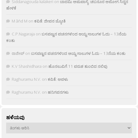
Siddanagouda kalakeri
on
ಬಾದಮಿ ಅಮವಾಸ್ಯೆ: ಚಬನೂರ ಅಮೋಗ ಸಿದ್ದನ
ಹೇಳಿಕೆ
M âñd M
on
ಕವಿತೆ: ಜೀವನ ಜ್ಯೋತಿ
C.P.Nagaraja
on
ಬಸವಣ್ಣನ ವಚನಗಳಿಂದ ಆಯ್ದ ಸಾಲುಗಳ ಓದು – 13ನೆಯ
ಕಂತು
ರಾಜೀವ್
on
ಬಸವಣ್ಣನ ವಚನಗಳಿಂದ ಆಯ್ದ ಸಾಲುಗಳ ಓದು – 13ನೆಯ ಕಂತು
K.V Shashidhara
on
ಹೊನಲುವಿಗೆ 11 ವರುಶ ತುಂಬಿದ ನಲಿವು
Raghuramu N.V.
on
ಕವಿತೆ: ಅವಳು
Raghuramu N.V.
on
ಹನಿಗವನಗಳು
ಹಳೆಯವು
ಹಳೆಯವು