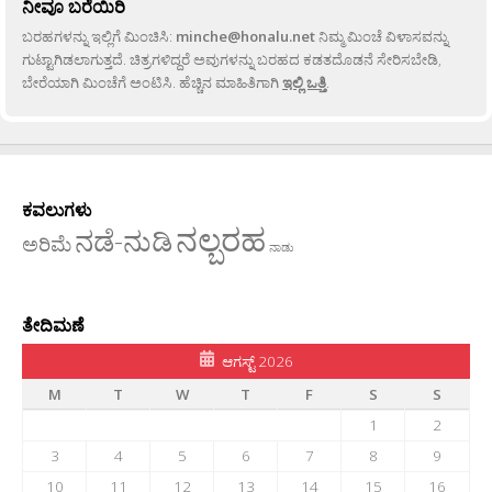
ನೀವೂ ಬರೆಯಿರಿ
ಬರಹಗಳನ್ನು ಇಲ್ಲಿಗೆ ಮಿಂಚಿಸಿ:
minche@honalu.net
ನಿಮ್ಮ ಮಿಂಚೆ ವಿಳಾಸವನ್ನು
ಗುಟ್ಟಾಗಿಡಲಾಗುತ್ತದೆ. ಚಿತ್ರಗಳಿದ್ದರೆ ಅವುಗಳನ್ನು ಬರಹದ ಕಡತದೊಡನೆ ಸೇರಿಸಬೇಡಿ,
ಬೇರೆಯಾಗಿ ಮಿಂಚೆಗೆ ಅಂಟಿಸಿ. ಹೆಚ್ಚಿನ ಮಾಹಿತಿಗಾಗಿ
ಇಲ್ಲಿ ಒತ್ತಿ
.
ಕವಲುಗಳು
ನಲ್ಬರಹ
ನಡೆ-ನುಡಿ
ಅರಿಮೆ
ನಾಡು
ತೇದಿಮಣೆ
ಆಗಸ್ಟ್ 2026
M
T
W
T
F
S
S
1
2
3
4
5
6
7
8
9
10
11
12
13
14
15
16