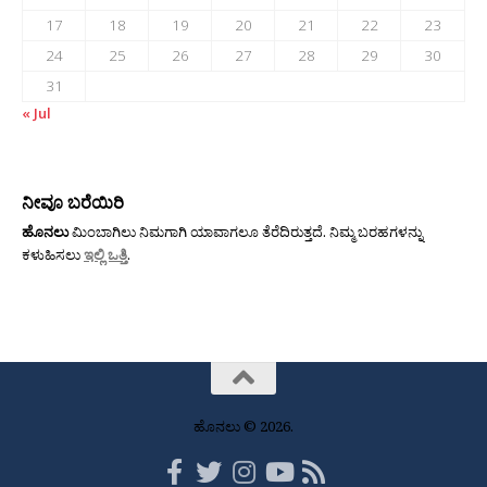
17
18
19
20
21
22
23
24
25
26
27
28
29
30
31
« Jul
ನೀವೂ ಬರೆಯಿರಿ
ಹೊನಲು
ಮಿಂಬಾಗಿಲು ನಿಮಗಾಗಿ ಯಾವಾಗಲೂ ತೆರೆದಿರುತ್ತದೆ. ನಿಮ್ಮ ಬರಹಗಳನ್ನು
ಕಳುಹಿಸಲು
ಇಲ್ಲಿ ಒತ್ತಿ
.
ಹೊನಲು © 2026.