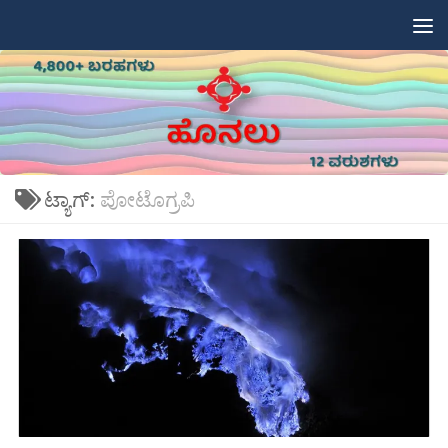
Skip to content
ಟ್ಯಾಗ್:
ಪೋಟೊಗ್ರಪಿ