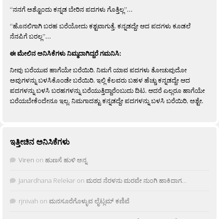
“ನನಗೆ ಅಶ್ಟೊಂದು ಕನ್ನಡ ಬೇರಿನ ಪದಗಳು ಗೊತ್ತಿಲ್ಲ”…
“ಹೊನಲಿಗಾಗಿ ಬರಹ ಬರೆಯೋದು ಕಶ್ಟವಾಗುತ್ತೆ. ಕನ್ನಡದ್ದೇ ಆದ ಪದಗಳು ಕೂಡಲೆ
ನೆನಪಿಗೆ ಬರಲ್ಲ”…
ಈ ಮೇಲಿನ ಅನಿಸಿಕೆಗಳು ನಿಮ್ಮದಾಗಿದ್ದರೆ ಗಮನಿಸಿ:
ನೀವು ಬರೆಯುವ ಹಾಗೆಯೇ ಬರೆಯಿರಿ. ನಿಮಗೆ ಯಾವ ಪದಗಳು ತೋಚುವುದೋ
ಅವುಗಳನ್ನು ಬಳಸಿಕೊಂಡೇ ಬರೆಯಿರಿ. ಇಲ್ಲಿ ಕೆಲವರು ಬಹಳ ಹೆಚ್ಚು ಕನ್ನಡದ್ದೇ ಆದ
ಪದಗಳನ್ನು ಬಳಸಿ ಬರಹಗಳನ್ನು ಬರೆಯುತ್ತಿದ್ದಾರೆಂಬುದು ದಿಟ. ಆದರೆ ಎಲ್ಲರೂ ಹಾಗೆಯೇ
ಬರೆಯಬೇಕೆಂದೇನೂ ಇಲ್ಲ. ನಿಮಗಾದಶ್ಟು ಕನ್ನಡದ್ದೇ ಪದಗಳನ್ನು ಬಳಸಿ ಬರೆಯಿರಿ, ಅಶ್ಟೇ.
ಇತ್ತೀಚಿನ ಅನಿಸಿಕೆಗಳು
Viren
on
ಹುಣಸೆ ಹುಳಿ ಅನ್ನ
Janardhana Relekar
on
ಮರದ ನೆರಳನು ಮರವೇ ನುಂಗಿ ಹಾಕಿದಾಗ…
rjnivah
on
ಮನಸೂರೆಗೊಳ್ಳುವ ಲೈಟ್ಲಮ್ ಕಣಿವೆ