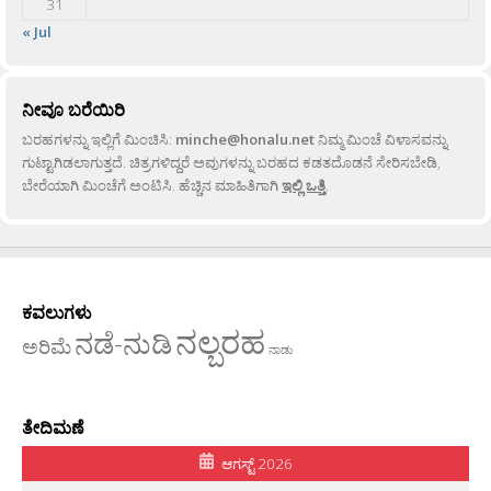
31
« Jul
ನೀವೂ ಬರೆಯಿರಿ
ಬರಹಗಳನ್ನು ಇಲ್ಲಿಗೆ ಮಿಂಚಿಸಿ:
minche@honalu.net
ನಿಮ್ಮ ಮಿಂಚೆ ವಿಳಾಸವನ್ನು
ಗುಟ್ಟಾಗಿಡಲಾಗುತ್ತದೆ. ಚಿತ್ರಗಳಿದ್ದರೆ ಅವುಗಳನ್ನು ಬರಹದ ಕಡತದೊಡನೆ ಸೇರಿಸಬೇಡಿ,
ಬೇರೆಯಾಗಿ ಮಿಂಚೆಗೆ ಅಂಟಿಸಿ. ಹೆಚ್ಚಿನ ಮಾಹಿತಿಗಾಗಿ
ಇಲ್ಲಿ ಒತ್ತಿ
.
ಕವಲುಗಳು
ನಲ್ಬರಹ
ನಡೆ-ನುಡಿ
ಅರಿಮೆ
ನಾಡು
ತೇದಿಮಣೆ
ಆಗಸ್ಟ್ 2026