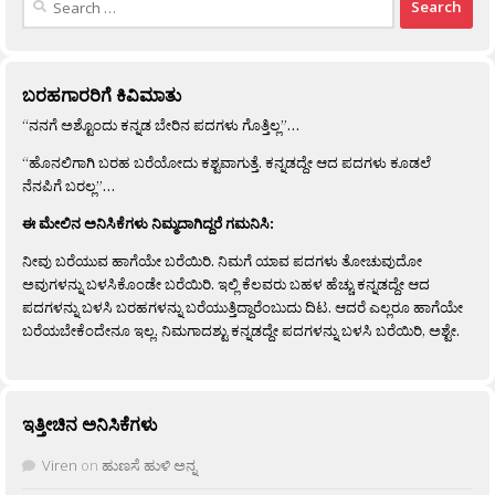
for:
ಬರಹಗಾರರಿಗೆ ಕಿವಿಮಾತು
“ನನಗೆ ಅಶ್ಟೊಂದು ಕನ್ನಡ ಬೇರಿನ ಪದಗಳು ಗೊತ್ತಿಲ್ಲ”…
“ಹೊನಲಿಗಾಗಿ ಬರಹ ಬರೆಯೋದು ಕಶ್ಟವಾಗುತ್ತೆ. ಕನ್ನಡದ್ದೇ ಆದ ಪದಗಳು ಕೂಡಲೆ
ನೆನಪಿಗೆ ಬರಲ್ಲ”…
ಈ ಮೇಲಿನ ಅನಿಸಿಕೆಗಳು ನಿಮ್ಮದಾಗಿದ್ದರೆ ಗಮನಿಸಿ:
ನೀವು ಬರೆಯುವ ಹಾಗೆಯೇ ಬರೆಯಿರಿ. ನಿಮಗೆ ಯಾವ ಪದಗಳು ತೋಚುವುದೋ
ಅವುಗಳನ್ನು ಬಳಸಿಕೊಂಡೇ ಬರೆಯಿರಿ. ಇಲ್ಲಿ ಕೆಲವರು ಬಹಳ ಹೆಚ್ಚು ಕನ್ನಡದ್ದೇ ಆದ
ಪದಗಳನ್ನು ಬಳಸಿ ಬರಹಗಳನ್ನು ಬರೆಯುತ್ತಿದ್ದಾರೆಂಬುದು ದಿಟ. ಆದರೆ ಎಲ್ಲರೂ ಹಾಗೆಯೇ
ಬರೆಯಬೇಕೆಂದೇನೂ ಇಲ್ಲ. ನಿಮಗಾದಶ್ಟು ಕನ್ನಡದ್ದೇ ಪದಗಳನ್ನು ಬಳಸಿ ಬರೆಯಿರಿ, ಅಶ್ಟೇ.
ಇತ್ತೀಚಿನ ಅನಿಸಿಕೆಗಳು
Viren
on
ಹುಣಸೆ ಹುಳಿ ಅನ್ನ