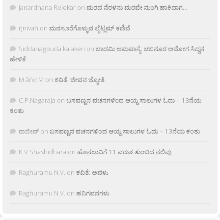
Janardhana Relekar
on
ಮರದ ನೆರಳನು ಮರವೇ ನುಂಗಿ ಹಾಕಿದಾಗ…
rjnivah
on
ಮನಸೂರೆಗೊಳ್ಳುವ ಲೈಟ್ಲಮ್ ಕಣಿವೆ
Siddanagouda kalakeri
on
ಬಾದಮಿ ಅಮವಾಸ್ಯೆ: ಚಬನೂರ ಅಮೋಗ ಸಿದ್ದನ
ಹೇಳಿಕೆ
M âñd M
on
ಕವಿತೆ: ಜೀವನ ಜ್ಯೋತಿ
C.P.Nagaraja
on
ಬಸವಣ್ಣನ ವಚನಗಳಿಂದ ಆಯ್ದ ಸಾಲುಗಳ ಓದು – 13ನೆಯ
ಕಂತು
ರಾಜೀವ್
on
ಬಸವಣ್ಣನ ವಚನಗಳಿಂದ ಆಯ್ದ ಸಾಲುಗಳ ಓದು – 13ನೆಯ ಕಂತು
K.V Shashidhara
on
ಹೊನಲುವಿಗೆ 11 ವರುಶ ತುಂಬಿದ ನಲಿವು
Raghuramu N.V.
on
ಕವಿತೆ: ಅವಳು
Raghuramu N.V.
on
ಹನಿಗವನಗಳು