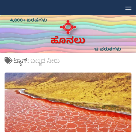
Skip to content
ಟ್ಯಾಗ್:
ಬಣ್ಣದ ನೀರು