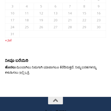
3
4
5
6
7
8
9
10
11
12
13
14
15
16
17
18
19
20
21
22
23
24
25
26
27
28
29
30
31
« Jul
ನೀವೂ ಬರೆಯಿರಿ
ಹೊನಲು
ಮಿಂಬಾಗಿಲು ನಿಮಗಾಗಿ ಯಾವಾಗಲೂ ತೆರೆದಿರುತ್ತದೆ. ನಿಮ್ಮ ಬರಹಗಳನ್ನು
ಕಳುಹಿಸಲು
ಇಲ್ಲಿ ಒತ್ತಿ
.