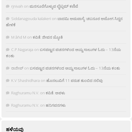
rjnivah
on
ಮನಸೂರೆಗೊಳ್ಳುವ ಲೈಟ್ಲಮ್ ಕಣಿವೆ
Siddanagouda kalakeri
on
ಬಾದಮಿ ಅಮವಾಸ್ಯೆ: ಚಬನೂರ ಅಮೋಗ ಸಿದ್ದನ
ಹೇಳಿಕೆ
M âñd M
on
ಕವಿತೆ: ಜೀವನ ಜ್ಯೋತಿ
C.P.Nagaraja
on
ಬಸವಣ್ಣನ ವಚನಗಳಿಂದ ಆಯ್ದ ಸಾಲುಗಳ ಓದು – 13ನೆಯ
ಕಂತು
ರಾಜೀವ್
on
ಬಸವಣ್ಣನ ವಚನಗಳಿಂದ ಆಯ್ದ ಸಾಲುಗಳ ಓದು – 13ನೆಯ ಕಂತು
K.V Shashidhara
on
ಹೊನಲುವಿಗೆ 11 ವರುಶ ತುಂಬಿದ ನಲಿವು
Raghuramu N.V.
on
ಕವಿತೆ: ಅವಳು
Raghuramu N.V.
on
ಹನಿಗವನಗಳು
ಹಳೆಯವು