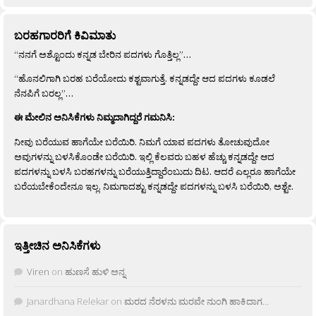
ಬರಹಗಾರರಿಗೆ ಕಿವಿಮಾತು
“ನನಗೆ ಅಶ್ಟೊಂದು ಕನ್ನಡ ಬೇರಿನ ಪದಗಳು ಗೊತ್ತಿಲ್ಲ”…
“ಹೊನಲಿಗಾಗಿ ಬರಹ ಬರೆಯೋದು ಕಶ್ಟವಾಗುತ್ತೆ. ಕನ್ನಡದ್ದೇ ಆದ ಪದಗಳು ಕೂಡಲೆ
ನೆನಪಿಗೆ ಬರಲ್ಲ”…
ಈ ಮೇಲಿನ ಅನಿಸಿಕೆಗಳು ನಿಮ್ಮದಾಗಿದ್ದರೆ ಗಮನಿಸಿ:
ನೀವು ಬರೆಯುವ ಹಾಗೆಯೇ ಬರೆಯಿರಿ. ನಿಮಗೆ ಯಾವ ಪದಗಳು ತೋಚುವುದೋ
ಅವುಗಳನ್ನು ಬಳಸಿಕೊಂಡೇ ಬರೆಯಿರಿ. ಇಲ್ಲಿ ಕೆಲವರು ಬಹಳ ಹೆಚ್ಚು ಕನ್ನಡದ್ದೇ ಆದ
ಪದಗಳನ್ನು ಬಳಸಿ ಬರಹಗಳನ್ನು ಬರೆಯುತ್ತಿದ್ದಾರೆಂಬುದು ದಿಟ. ಆದರೆ ಎಲ್ಲರೂ ಹಾಗೆಯೇ
ಬರೆಯಬೇಕೆಂದೇನೂ ಇಲ್ಲ. ನಿಮಗಾದಶ್ಟು ಕನ್ನಡದ್ದೇ ಪದಗಳನ್ನು ಬಳಸಿ ಬರೆಯಿರಿ, ಅಶ್ಟೇ.
ಇತ್ತೀಚಿನ ಅನಿಸಿಕೆಗಳು
Viren
on
ಹುಣಸೆ ಹುಳಿ ಅನ್ನ
Janardhana Relekar
on
ಮರದ ನೆರಳನು ಮರವೇ ನುಂಗಿ ಹಾಕಿದಾಗ…