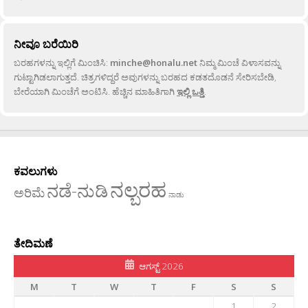
ನೀವೂ ಬರೆಯಿರಿ
ಬರಹಗಳನ್ನು ಇಲ್ಲಿಗೆ ಮಿಂಚಿಸಿ:
minche@honalu.net
ನಿಮ್ಮ ಮಿಂಚೆ ವಿಳಾಸವನ್ನು
ಗುಟ್ಟಾಗಿಡಲಾಗುತ್ತದೆ. ಚಿತ್ರಗಳಿದ್ದರೆ ಅವುಗಳನ್ನು ಬರಹದ ಕಡತದೊಡನೆ ಸೇರಿಸಬೇಡಿ,
ಬೇರೆಯಾಗಿ ಮಿಂಚೆಗೆ ಅಂಟಿಸಿ. ಹೆಚ್ಚಿನ ಮಾಹಿತಿಗಾಗಿ
ಇಲ್ಲಿ ಒತ್ತಿ
.
ಕವಲುಗಳು
ನಲ್ಬರಹ
ನಡೆ-ನುಡಿ
ಅರಿಮೆ
ನಾಡು
ತೇದಿಮಣೆ
ಆಗಸ್ಟ್ 2026
M
T
W
T
F
S
S
1
2