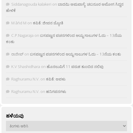
Siddanagouda kalakeri
on
ಬಾದಮಿ ಅಮವಾಸ್ಯೆ: ಚಬನೂರ ಅಮೋಗ ಸಿದ್ದನ
ಹೇಳಿಕೆ
M âñd M
on
ಕವಿತೆ: ಜೀವನ ಜ್ಯೋತಿ
C.P.Nagaraja
on
ಬಸವಣ್ಣನ ವಚನಗಳಿಂದ ಆಯ್ದ ಸಾಲುಗಳ ಓದು – 13ನೆಯ
ಕಂತು
ರಾಜೀವ್
on
ಬಸವಣ್ಣನ ವಚನಗಳಿಂದ ಆಯ್ದ ಸಾಲುಗಳ ಓದು – 13ನೆಯ ಕಂತು
K.V Shashidhara
on
ಹೊನಲುವಿಗೆ 11 ವರುಶ ತುಂಬಿದ ನಲಿವು
Raghuramu N.V.
on
ಕವಿತೆ: ಅವಳು
Raghuramu N.V.
on
ಹನಿಗವನಗಳು
ಹಳೆಯವು
ಹಳೆಯವು