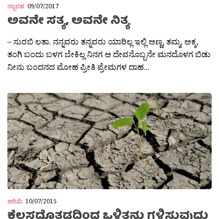
ನಲ್ಬರಹ
09/07/2017
ಅವನೇ ಸತ್ಯ, ಅವನೇ ನಿತ್ಯ
– ಸುರಬಿ ಲತಾ. ನನ್ನವರು ತನ್ನವರು ಯಾರಿಲ್ಲ ಇಲ್ಲಿ ಅಣ್ಣ, ತಮ್ಮ, ಅಕ್ಕ,
ತಂಗಿ ಬಂದು ಬಳಗ ಬೇಕಿಲ್ಲ ನಿನಗ ಆ ದೇವನೊಬ್ಬನೇ ಮನದೊಳಗ ಬಿಡು
ನೀನು ಬಂದನದ ಮೋಹ ಪ್ರೀತಿ ಪ್ರೇಮಗಳ ದಾಹ...
ಅರಿಮೆ
10/07/2015
ಕೆಲಸದೊತ್ತಡದಿಂದ ಒಳಿತನ್ನು ಗಳಿಸುವುದು