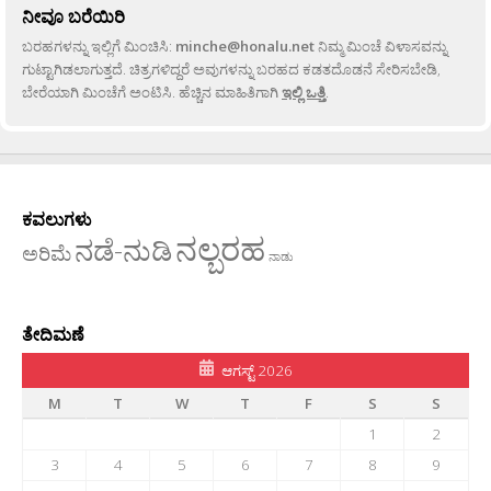
ನೀವೂ ಬರೆಯಿರಿ
ಬರಹಗಳನ್ನು ಇಲ್ಲಿಗೆ ಮಿಂಚಿಸಿ:
minche@honalu.net
ನಿಮ್ಮ ಮಿಂಚೆ ವಿಳಾಸವನ್ನು
ಗುಟ್ಟಾಗಿಡಲಾಗುತ್ತದೆ. ಚಿತ್ರಗಳಿದ್ದರೆ ಅವುಗಳನ್ನು ಬರಹದ ಕಡತದೊಡನೆ ಸೇರಿಸಬೇಡಿ,
ಬೇರೆಯಾಗಿ ಮಿಂಚೆಗೆ ಅಂಟಿಸಿ. ಹೆಚ್ಚಿನ ಮಾಹಿತಿಗಾಗಿ
ಇಲ್ಲಿ ಒತ್ತಿ
.
ಕವಲುಗಳು
ನಲ್ಬರಹ
ನಡೆ-ನುಡಿ
ಅರಿಮೆ
ನಾಡು
ತೇದಿಮಣೆ
ಆಗಸ್ಟ್ 2026
M
T
W
T
F
S
S
1
2
3
4
5
6
7
8
9