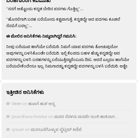
ಬರಹಗಾರರಿಗೆ ಕಿವಿಮಾತು
“ನನಗೆ ಅಶ್ಟೊಂದು ಕನ್ನಡ ಬೇರಿನ ಪದಗಳು ಗೊತ್ತಿಲ್ಲ”…
“ಹೊನಲಿಗಾಗಿ ಬರಹ ಬರೆಯೋದು ಕಶ್ಟವಾಗುತ್ತೆ. ಕನ್ನಡದ್ದೇ ಆದ ಪದಗಳು ಕೂಡಲೆ
ನೆನಪಿಗೆ ಬರಲ್ಲ”…
ಈ ಮೇಲಿನ ಅನಿಸಿಕೆಗಳು ನಿಮ್ಮದಾಗಿದ್ದರೆ ಗಮನಿಸಿ:
ನೀವು ಬರೆಯುವ ಹಾಗೆಯೇ ಬರೆಯಿರಿ. ನಿಮಗೆ ಯಾವ ಪದಗಳು ತೋಚುವುದೋ
ಅವುಗಳನ್ನು ಬಳಸಿಕೊಂಡೇ ಬರೆಯಿರಿ. ಇಲ್ಲಿ ಕೆಲವರು ಬಹಳ ಹೆಚ್ಚು ಕನ್ನಡದ್ದೇ ಆದ
ಪದಗಳನ್ನು ಬಳಸಿ ಬರಹಗಳನ್ನು ಬರೆಯುತ್ತಿದ್ದಾರೆಂಬುದು ದಿಟ. ಆದರೆ ಎಲ್ಲರೂ ಹಾಗೆಯೇ
ಬರೆಯಬೇಕೆಂದೇನೂ ಇಲ್ಲ. ನಿಮಗಾದಶ್ಟು ಕನ್ನಡದ್ದೇ ಪದಗಳನ್ನು ಬಳಸಿ ಬರೆಯಿರಿ, ಅಶ್ಟೇ.
ಇತ್ತೀಚಿನ ಅನಿಸಿಕೆಗಳು
Viren
on
ಹುಣಸೆ ಹುಳಿ ಅನ್ನ
Janardhana Relekar
on
ಮರದ ನೆರಳನು ಮರವೇ ನುಂಗಿ ಹಾಕಿದಾಗ…
rjnivah
on
ಮನಸೂರೆಗೊಳ್ಳುವ ಲೈಟ್ಲಮ್ ಕಣಿವೆ