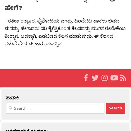
ಹೇಗೆ?
– ರತೀಶ ರತ್ನಾಕರ. ಪೈಪೋಟಿಯ ಜಗತ್ತು, ಹಿಂದೇಟು ಹಾಕಲು ಬಿಡದ
ಮನಸ್ಸು. ಹೇಗಾದರು ಸರಿ ಕೈಗೆತ್ತಿಕೊಂಡ ಕೆಲಸವನ್ನು ಮುಗಿಸಲೇಬೇಕೆಂಬ
ತೀರ‍್ಮಾನ. ಅದಕ್ಕಾಗಿ, ಎಡಬಿಡದೆ ಕೆಲಸ ಮಾಡುವುದು. ಈ ಕೆಲಸದ
ನಡುವೆ ಮೆದುಳು ಹಾಗು ಮನಸ್ಸಿನ...
ಹುಡುಕಿ
Search
for: