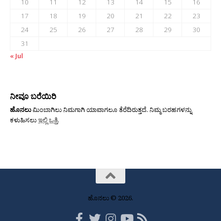
10
11
12
13
14
15
16
17
18
19
20
21
22
23
24
25
26
27
28
29
30
31
« Jul
ನೀವೂ ಬರೆಯಿರಿ
ಹೊನಲು
ಮಿಂಬಾಗಿಲು ನಿಮಗಾಗಿ ಯಾವಾಗಲೂ ತೆರೆದಿರುತ್ತದೆ. ನಿಮ್ಮ ಬರಹಗಳನ್ನು
ಕಳುಹಿಸಲು
ಇಲ್ಲಿ ಒತ್ತಿ
.
ಹೊನಲು © 2026.