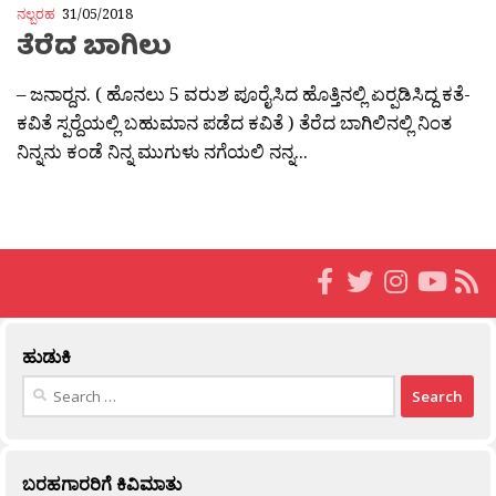
ನಲ್ಬರಹ
31/05/2018
ತೆರೆದ ಬಾಗಿಲು
– ಜನಾರ‍್ದನ. ( ಹೊನಲು 5 ವರುಶ ಪೂರೈಸಿದ ಹೊತ್ತಿನಲ್ಲಿ ಏರ‍್ಪಡಿಸಿದ್ದ ಕತೆ-
ಕವಿತೆ ಸ್ಪರ‍್ದೆಯಲ್ಲಿ ಬಹುಮಾನ ಪಡೆದ ಕವಿತೆ ) ತೆರೆದ ಬಾಗಿಲಿನಲ್ಲಿ ನಿಂತ
ನಿನ್ನನು ಕಂಡೆ ನಿನ್ನ ಮುಗುಳು ನಗೆಯಲಿ ನನ್ನ...
ಹುಡುಕಿ
Search
for:
ಬರಹಗಾರರಿಗೆ ಕಿವಿಮಾತು