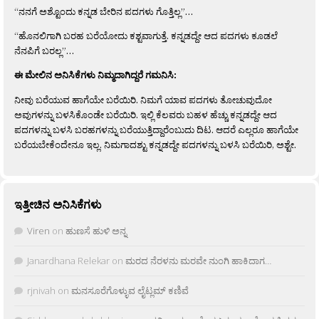
“ನನಗೆ ಅಶ್ಟೊಂದು ಕನ್ನಡ ಬೇರಿನ ಪದಗಳು ಗೊತ್ತಿಲ್ಲ”…
“ಹೊನಲಿಗಾಗಿ ಬರಹ ಬರೆಯೋದು ಕಶ್ಟವಾಗುತ್ತೆ. ಕನ್ನಡದ್ದೇ ಆದ ಪದಗಳು ಕೂಡಲೆ
ನೆನಪಿಗೆ ಬರಲ್ಲ”…
ಈ ಮೇಲಿನ ಅನಿಸಿಕೆಗಳು ನಿಮ್ಮದಾಗಿದ್ದರೆ ಗಮನಿಸಿ:
ನೀವು ಬರೆಯುವ ಹಾಗೆಯೇ ಬರೆಯಿರಿ. ನಿಮಗೆ ಯಾವ ಪದಗಳು ತೋಚುವುದೋ
ಅವುಗಳನ್ನು ಬಳಸಿಕೊಂಡೇ ಬರೆಯಿರಿ. ಇಲ್ಲಿ ಕೆಲವರು ಬಹಳ ಹೆಚ್ಚು ಕನ್ನಡದ್ದೇ ಆದ
ಪದಗಳನ್ನು ಬಳಸಿ ಬರಹಗಳನ್ನು ಬರೆಯುತ್ತಿದ್ದಾರೆಂಬುದು ದಿಟ. ಆದರೆ ಎಲ್ಲರೂ ಹಾಗೆಯೇ
ಬರೆಯಬೇಕೆಂದೇನೂ ಇಲ್ಲ. ನಿಮಗಾದಶ್ಟು ಕನ್ನಡದ್ದೇ ಪದಗಳನ್ನು ಬಳಸಿ ಬರೆಯಿರಿ, ಅಶ್ಟೇ.
ಇತ್ತೀಚಿನ ಅನಿಸಿಕೆಗಳು
Viren
on
ಹುಣಸೆ ಹುಳಿ ಅನ್ನ
Janardhana Relekar
on
ಮರದ ನೆರಳನು ಮರವೇ ನುಂಗಿ ಹಾಕಿದಾಗ…
rjnivah
on
ಮನಸೂರೆಗೊಳ್ಳುವ ಲೈಟ್ಲಮ್ ಕಣಿವೆ