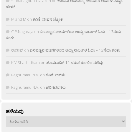
Siddanagouda kalakeri
on
ಬಾದಮಿ ಅಮವಾಸ್ಯೆ: ಚಬನೂರ ಅಮೋಗ ಸಿದ್ದನ
ಹೇಳಿಕೆ
M âñd M
on
ಕವಿತೆ: ಜೀವನ ಜ್ಯೋತಿ
C.P.Nagaraja
on
ಬಸವಣ್ಣನ ವಚನಗಳಿಂದ ಆಯ್ದ ಸಾಲುಗಳ ಓದು – 13ನೆಯ
ಕಂತು
ರಾಜೀವ್
on
ಬಸವಣ್ಣನ ವಚನಗಳಿಂದ ಆಯ್ದ ಸಾಲುಗಳ ಓದು – 13ನೆಯ ಕಂತು
K.V Shashidhara
on
ಹೊನಲುವಿಗೆ 11 ವರುಶ ತುಂಬಿದ ನಲಿವು
Raghuramu N.V.
on
ಕವಿತೆ: ಅವಳು
Raghuramu N.V.
on
ಹನಿಗವನಗಳು
ಹಳೆಯವು
ಹಳೆಯವು