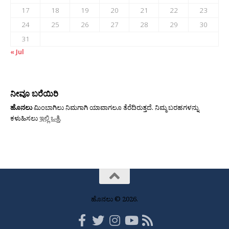
17
18
19
20
21
22
23
24
25
26
27
28
29
30
31
« Jul
ನೀವೂ ಬರೆಯಿರಿ
ಹೊನಲು
ಮಿಂಬಾಗಿಲು ನಿಮಗಾಗಿ ಯಾವಾಗಲೂ ತೆರೆದಿರುತ್ತದೆ. ನಿಮ್ಮ ಬರಹಗಳನ್ನು
ಕಳುಹಿಸಲು
ಇಲ್ಲಿ ಒತ್ತಿ
.
ಹೊನಲು © 2026.