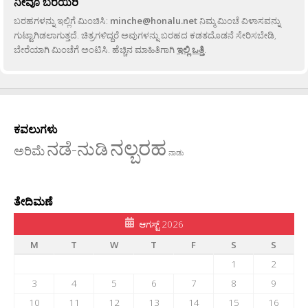
ನೀವೂ ಬರೆಯಿರಿ
ಬರಹಗಳನ್ನು ಇಲ್ಲಿಗೆ ಮಿಂಚಿಸಿ:
minche@honalu.net
ನಿಮ್ಮ ಮಿಂಚೆ ವಿಳಾಸವನ್ನು
ಗುಟ್ಟಾಗಿಡಲಾಗುತ್ತದೆ. ಚಿತ್ರಗಳಿದ್ದರೆ ಅವುಗಳನ್ನು ಬರಹದ ಕಡತದೊಡನೆ ಸೇರಿಸಬೇಡಿ,
ಬೇರೆಯಾಗಿ ಮಿಂಚೆಗೆ ಅಂಟಿಸಿ. ಹೆಚ್ಚಿನ ಮಾಹಿತಿಗಾಗಿ
ಇಲ್ಲಿ ಒತ್ತಿ
.
ಕವಲುಗಳು
ನಲ್ಬರಹ
ನಡೆ-ನುಡಿ
ಅರಿಮೆ
ನಾಡು
ತೇದಿಮಣೆ
ಆಗಸ್ಟ್ 2026
M
T
W
T
F
S
S
1
2
3
4
5
6
7
8
9
10
11
12
13
14
15
16