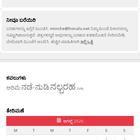
ನೀವೂ ಬರೆಯಿರಿ
ಬರಹಗಳನ್ನು ಇಲ್ಲಿಗೆ ಮಿಂಚಿಸಿ:
minche@honalu.net
ನಿಮ್ಮ ಮಿಂಚೆ ವಿಳಾಸವನ್ನು
ಗುಟ್ಟಾಗಿಡಲಾಗುತ್ತದೆ. ಚಿತ್ರಗಳಿದ್ದರೆ ಅವುಗಳನ್ನು ಬರಹದ ಕಡತದೊಡನೆ ಸೇರಿಸಬೇಡಿ,
ಬೇರೆಯಾಗಿ ಮಿಂಚೆಗೆ ಅಂಟಿಸಿ. ಹೆಚ್ಚಿನ ಮಾಹಿತಿಗಾಗಿ
ಇಲ್ಲಿ ಒತ್ತಿ
.
ಕವಲುಗಳು
ನಲ್ಬರಹ
ನಡೆ-ನುಡಿ
ಅರಿಮೆ
ನಾಡು
ತೇದಿಮಣೆ
ಆಗಸ್ಟ್ 2026
M
T
W
T
F
S
S
1
2