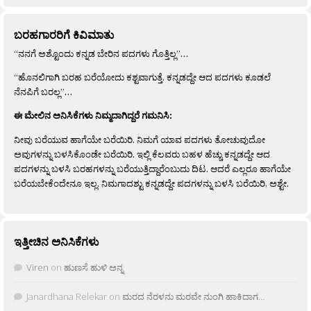
ಬರಹಗಾರರಿಗೆ ಕಿವಿಮಾತು
“ನನಗೆ ಅಶ್ಟೊಂದು ಕನ್ನಡ ಬೇರಿನ ಪದಗಳು ಗೊತ್ತಿಲ್ಲ”…
“ಹೊನಲಿಗಾಗಿ ಬರಹ ಬರೆಯೋದು ಕಶ್ಟವಾಗುತ್ತೆ. ಕನ್ನಡದ್ದೇ ಆದ ಪದಗಳು ಕೂಡಲೆ
ನೆನಪಿಗೆ ಬರಲ್ಲ”…
ಈ ಮೇಲಿನ ಅನಿಸಿಕೆಗಳು ನಿಮ್ಮದಾಗಿದ್ದರೆ ಗಮನಿಸಿ:
ನೀವು ಬರೆಯುವ ಹಾಗೆಯೇ ಬರೆಯಿರಿ. ನಿಮಗೆ ಯಾವ ಪದಗಳು ತೋಚುವುದೋ
ಅವುಗಳನ್ನು ಬಳಸಿಕೊಂಡೇ ಬರೆಯಿರಿ. ಇಲ್ಲಿ ಕೆಲವರು ಬಹಳ ಹೆಚ್ಚು ಕನ್ನಡದ್ದೇ ಆದ
ಪದಗಳನ್ನು ಬಳಸಿ ಬರಹಗಳನ್ನು ಬರೆಯುತ್ತಿದ್ದಾರೆಂಬುದು ದಿಟ. ಆದರೆ ಎಲ್ಲರೂ ಹಾಗೆಯೇ
ಬರೆಯಬೇಕೆಂದೇನೂ ಇಲ್ಲ. ನಿಮಗಾದಶ್ಟು ಕನ್ನಡದ್ದೇ ಪದಗಳನ್ನು ಬಳಸಿ ಬರೆಯಿರಿ, ಅಶ್ಟೇ.
ಇತ್ತೀಚಿನ ಅನಿಸಿಕೆಗಳು
Viren
on
ಹುಣಸೆ ಹುಳಿ ಅನ್ನ
Janardhana Relekar
on
ಮರದ ನೆರಳನು ಮರವೇ ನುಂಗಿ ಹಾಕಿದಾಗ…