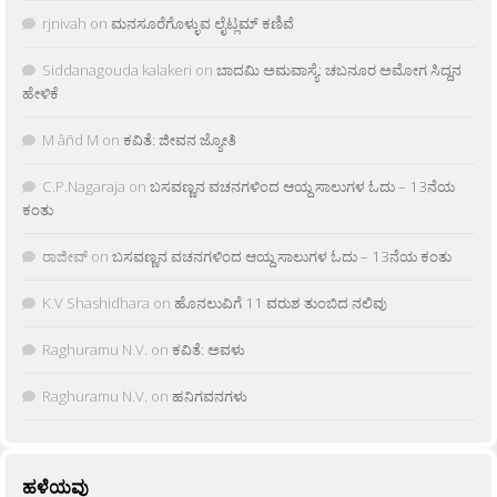
rjnivah
on
ಮನಸೂರೆಗೊಳ್ಳುವ ಲೈಟ್ಲಮ್ ಕಣಿವೆ
Siddanagouda kalakeri
on
ಬಾದಮಿ ಅಮವಾಸ್ಯೆ: ಚಬನೂರ ಅಮೋಗ ಸಿದ್ದನ
ಹೇಳಿಕೆ
M âñd M
on
ಕವಿತೆ: ಜೀವನ ಜ್ಯೋತಿ
C.P.Nagaraja
on
ಬಸವಣ್ಣನ ವಚನಗಳಿಂದ ಆಯ್ದ ಸಾಲುಗಳ ಓದು – 13ನೆಯ
ಕಂತು
ರಾಜೀವ್
on
ಬಸವಣ್ಣನ ವಚನಗಳಿಂದ ಆಯ್ದ ಸಾಲುಗಳ ಓದು – 13ನೆಯ ಕಂತು
K.V Shashidhara
on
ಹೊನಲುವಿಗೆ 11 ವರುಶ ತುಂಬಿದ ನಲಿವು
Raghuramu N.V.
on
ಕವಿತೆ: ಅವಳು
Raghuramu N.V.
on
ಹನಿಗವನಗಳು
ಹಳೆಯವು