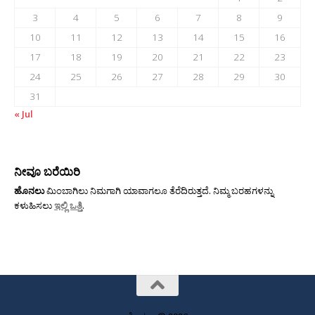
3
4
5
6
7
8
9
10
11
12
13
14
15
16
17
18
19
20
21
22
23
24
25
26
27
28
29
30
31
« Jul
ನೀವೂ ಬರೆಯಿರಿ
ಹೊನಲು
ಮಿಂಬಾಗಿಲು ನಿಮಗಾಗಿ ಯಾವಾಗಲೂ ತೆರೆದಿರುತ್ತದೆ. ನಿಮ್ಮ ಬರಹಗಳನ್ನು
ಕಳುಹಿಸಲು
ಇಲ್ಲಿ ಒತ್ತಿ
.