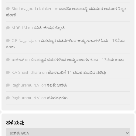
Siddanagouda kalakeri
on
ಬಾದಮಿ ಅಮವಾಸ್ಯೆ: ಚಬನೂರ ಅಮೋಗ ಸಿದ್ದನ
ಹೇಳಿಕೆ
M âñd M
on
ಕವಿತೆ: ಜೀವನ ಜ್ಯೋತಿ
C.P.Nagaraja
on
ಬಸವಣ್ಣನ ವಚನಗಳಿಂದ ಆಯ್ದ ಸಾಲುಗಳ ಓದು – 13ನೆಯ
ಕಂತು
ರಾಜೀವ್
on
ಬಸವಣ್ಣನ ವಚನಗಳಿಂದ ಆಯ್ದ ಸಾಲುಗಳ ಓದು – 13ನೆಯ ಕಂತು
K.V Shashidhara
on
ಹೊನಲುವಿಗೆ 11 ವರುಶ ತುಂಬಿದ ನಲಿವು
Raghuramu N.V.
on
ಕವಿತೆ: ಅವಳು
Raghuramu N.V.
on
ಹನಿಗವನಗಳು
ಹಳೆಯವು
ಹಳೆಯವು