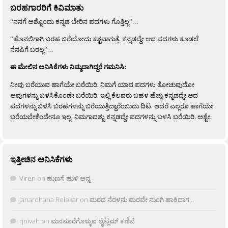
ಬರಹಗಾರರಿಗೆ ಕಿವಿಮಾತು
“ನನಗೆ ಅಶ್ಟೊಂದು ಕನ್ನಡ ಬೇರಿನ ಪದಗಳು ಗೊತ್ತಿಲ್ಲ”…
“ಹೊನಲಿಗಾಗಿ ಬರಹ ಬರೆಯೋದು ಕಶ್ಟವಾಗುತ್ತೆ. ಕನ್ನಡದ್ದೇ ಆದ ಪದಗಳು ಕೂಡಲೆ
ನೆನಪಿಗೆ ಬರಲ್ಲ”…
ಈ ಮೇಲಿನ ಅನಿಸಿಕೆಗಳು ನಿಮ್ಮದಾಗಿದ್ದರೆ ಗಮನಿಸಿ:
ನೀವು ಬರೆಯುವ ಹಾಗೆಯೇ ಬರೆಯಿರಿ. ನಿಮಗೆ ಯಾವ ಪದಗಳು ತೋಚುವುದೋ
ಅವುಗಳನ್ನು ಬಳಸಿಕೊಂಡೇ ಬರೆಯಿರಿ. ಇಲ್ಲಿ ಕೆಲವರು ಬಹಳ ಹೆಚ್ಚು ಕನ್ನಡದ್ದೇ ಆದ
ಪದಗಳನ್ನು ಬಳಸಿ ಬರಹಗಳನ್ನು ಬರೆಯುತ್ತಿದ್ದಾರೆಂಬುದು ದಿಟ. ಆದರೆ ಎಲ್ಲರೂ ಹಾಗೆಯೇ
ಬರೆಯಬೇಕೆಂದೇನೂ ಇಲ್ಲ. ನಿಮಗಾದಶ್ಟು ಕನ್ನಡದ್ದೇ ಪದಗಳನ್ನು ಬಳಸಿ ಬರೆಯಿರಿ, ಅಶ್ಟೇ.
ಇತ್ತೀಚಿನ ಅನಿಸಿಕೆಗಳು
Viren
on
ಹುಣಸೆ ಹುಳಿ ಅನ್ನ
Janardhana Relekar
on
ಮರದ ನೆರಳನು ಮರವೇ ನುಂಗಿ ಹಾಕಿದಾಗ…
rjnivah
on
ಮನಸೂರೆಗೊಳ್ಳುವ ಲೈಟ್ಲಮ್ ಕಣಿವೆ