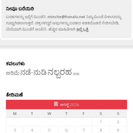
ನೀವೂ ಬರೆಯಿರಿ
ಬರಹಗಳನ್ನು ಇಲ್ಲಿಗೆ ಮಿಂಚಿಸಿ:
minche@honalu.net
ನಿಮ್ಮ ಮಿಂಚೆ ವಿಳಾಸವನ್ನು
ಗುಟ್ಟಾಗಿಡಲಾಗುತ್ತದೆ. ಚಿತ್ರಗಳಿದ್ದರೆ ಅವುಗಳನ್ನು ಬರಹದ ಕಡತದೊಡನೆ ಸೇರಿಸಬೇಡಿ,
ಬೇರೆಯಾಗಿ ಮಿಂಚೆಗೆ ಅಂಟಿಸಿ. ಹೆಚ್ಚಿನ ಮಾಹಿತಿಗಾಗಿ
ಇಲ್ಲಿ ಒತ್ತಿ
.
ಕವಲುಗಳು
ನಲ್ಬರಹ
ನಡೆ-ನುಡಿ
ಅರಿಮೆ
ನಾಡು
ತೇದಿಮಣೆ
ಆಗಸ್ಟ್ 2026
M
T
W
T
F
S
S
1
2
3
4
5
6
7
8
9