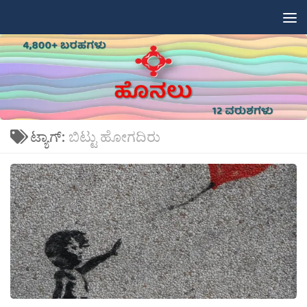
Skip to content
ಟ್ಯಾಗ್:
ಬಿಟ್ಟು ಹೋಗದಿರು