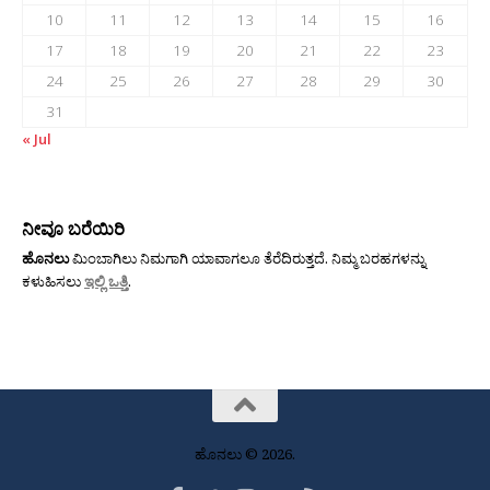
10
11
12
13
14
15
16
17
18
19
20
21
22
23
24
25
26
27
28
29
30
31
« Jul
ನೀವೂ ಬರೆಯಿರಿ
ಹೊನಲು
ಮಿಂಬಾಗಿಲು ನಿಮಗಾಗಿ ಯಾವಾಗಲೂ ತೆರೆದಿರುತ್ತದೆ. ನಿಮ್ಮ ಬರಹಗಳನ್ನು
ಕಳುಹಿಸಲು
ಇಲ್ಲಿ ಒತ್ತಿ
.
ಹೊನಲು © 2026.