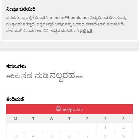
ನೀವೂ ಬರೆಯಿರಿ
ಬರಹಗಳನ್ನು ಇಲ್ಲಿಗೆ ಮಿಂಚಿಸಿ:
minche@honalu.net
ನಿಮ್ಮ ಮಿಂಚೆ ವಿಳಾಸವನ್ನು
ಗುಟ್ಟಾಗಿಡಲಾಗುತ್ತದೆ. ಚಿತ್ರಗಳಿದ್ದರೆ ಅವುಗಳನ್ನು ಬರಹದ ಕಡತದೊಡನೆ ಸೇರಿಸಬೇಡಿ,
ಬೇರೆಯಾಗಿ ಮಿಂಚೆಗೆ ಅಂಟಿಸಿ. ಹೆಚ್ಚಿನ ಮಾಹಿತಿಗಾಗಿ
ಇಲ್ಲಿ ಒತ್ತಿ
.
ಕವಲುಗಳು
ನಲ್ಬರಹ
ನಡೆ-ನುಡಿ
ಅರಿಮೆ
ನಾಡು
ತೇದಿಮಣೆ
ಆಗಸ್ಟ್ 2026
M
T
W
T
F
S
S
1
2
3
4
5
6
7
8
9