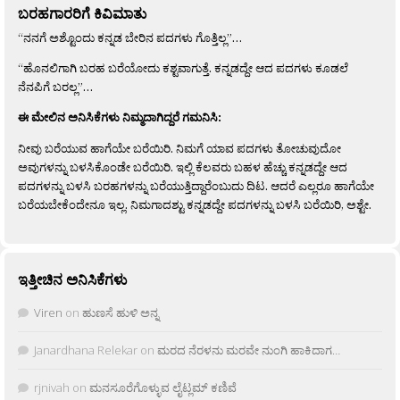
ಬರಹಗಾರರಿಗೆ ಕಿವಿಮಾತು
“ನನಗೆ ಅಶ್ಟೊಂದು ಕನ್ನಡ ಬೇರಿನ ಪದಗಳು ಗೊತ್ತಿಲ್ಲ”…
“ಹೊನಲಿಗಾಗಿ ಬರಹ ಬರೆಯೋದು ಕಶ್ಟವಾಗುತ್ತೆ. ಕನ್ನಡದ್ದೇ ಆದ ಪದಗಳು ಕೂಡಲೆ
ನೆನಪಿಗೆ ಬರಲ್ಲ”…
ಈ ಮೇಲಿನ ಅನಿಸಿಕೆಗಳು ನಿಮ್ಮದಾಗಿದ್ದರೆ ಗಮನಿಸಿ:
ನೀವು ಬರೆಯುವ ಹಾಗೆಯೇ ಬರೆಯಿರಿ. ನಿಮಗೆ ಯಾವ ಪದಗಳು ತೋಚುವುದೋ
ಅವುಗಳನ್ನು ಬಳಸಿಕೊಂಡೇ ಬರೆಯಿರಿ. ಇಲ್ಲಿ ಕೆಲವರು ಬಹಳ ಹೆಚ್ಚು ಕನ್ನಡದ್ದೇ ಆದ
ಪದಗಳನ್ನು ಬಳಸಿ ಬರಹಗಳನ್ನು ಬರೆಯುತ್ತಿದ್ದಾರೆಂಬುದು ದಿಟ. ಆದರೆ ಎಲ್ಲರೂ ಹಾಗೆಯೇ
ಬರೆಯಬೇಕೆಂದೇನೂ ಇಲ್ಲ. ನಿಮಗಾದಶ್ಟು ಕನ್ನಡದ್ದೇ ಪದಗಳನ್ನು ಬಳಸಿ ಬರೆಯಿರಿ, ಅಶ್ಟೇ.
ಇತ್ತೀಚಿನ ಅನಿಸಿಕೆಗಳು
Viren
on
ಹುಣಸೆ ಹುಳಿ ಅನ್ನ
Janardhana Relekar
on
ಮರದ ನೆರಳನು ಮರವೇ ನುಂಗಿ ಹಾಕಿದಾಗ…
rjnivah
on
ಮನಸೂರೆಗೊಳ್ಳುವ ಲೈಟ್ಲಮ್ ಕಣಿವೆ