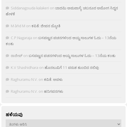
Siddanagouda kalakeri
on
ಬಾದಮಿ ಅಮವಾಸ್ಯೆ: ಚಬನೂರ ಅಮೋಗ ಸಿದ್ದನ
ಹೇಳಿಕೆ
M âñd M
on
ಕವಿತೆ: ಜೀವನ ಜ್ಯೋತಿ
C.P.Nagaraja
on
ಬಸವಣ್ಣನ ವಚನಗಳಿಂದ ಆಯ್ದ ಸಾಲುಗಳ ಓದು – 13ನೆಯ
ಕಂತು
ರಾಜೀವ್
on
ಬಸವಣ್ಣನ ವಚನಗಳಿಂದ ಆಯ್ದ ಸಾಲುಗಳ ಓದು – 13ನೆಯ ಕಂತು
K.V Shashidhara
on
ಹೊನಲುವಿಗೆ 11 ವರುಶ ತುಂಬಿದ ನಲಿವು
Raghuramu N.V.
on
ಕವಿತೆ: ಅವಳು
Raghuramu N.V.
on
ಹನಿಗವನಗಳು
ಹಳೆಯವು
ಹಳೆಯವು