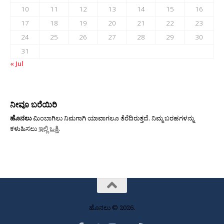
10
11
12
13
14
15
16
17
18
19
20
21
22
23
24
25
26
27
28
29
30
31
« Jul
ನೀವೂ ಬರೆಯಿರಿ
ಹೊನಲು
ಮಿಂಬಾಗಿಲು ನಿಮಗಾಗಿ ಯಾವಾಗಲೂ ತೆರೆದಿರುತ್ತದೆ. ನಿಮ್ಮ ಬರಹಗಳನ್ನು
ಕಳುಹಿಸಲು
ಇಲ್ಲಿ ಒತ್ತಿ
.
ಹೊನಲು © 2026.