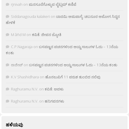
rjnivah
on
ಮನಸೂರೆಗೊಳ್ಳುವ ಲೈಟ್ಲಮ್ ಕಣಿವೆ
Siddanagouda kalakeri
on
ಬಾದಮಿ ಅಮವಾಸ್ಯೆ: ಚಬನೂರ ಅಮೋಗ ಸಿದ್ದನ
ಹೇಳಿಕೆ
M âñd M
on
ಕವಿತೆ: ಜೀವನ ಜ್ಯೋತಿ
C.P.Nagaraja
on
ಬಸವಣ್ಣನ ವಚನಗಳಿಂದ ಆಯ್ದ ಸಾಲುಗಳ ಓದು – 13ನೆಯ
ಕಂತು
ರಾಜೀವ್
on
ಬಸವಣ್ಣನ ವಚನಗಳಿಂದ ಆಯ್ದ ಸಾಲುಗಳ ಓದು – 13ನೆಯ ಕಂತು
K.V Shashidhara
on
ಹೊನಲುವಿಗೆ 11 ವರುಶ ತುಂಬಿದ ನಲಿವು
Raghuramu N.V.
on
ಕವಿತೆ: ಅವಳು
Raghuramu N.V.
on
ಹನಿಗವನಗಳು
ಹಳೆಯವು