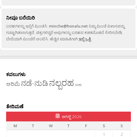
ನೀವೂ ಬರೆಯಿರಿ
ಬರಹಗಳನ್ನು ಇಲ್ಲಿಗೆ ಮಿಂಚಿಸಿ:
minche@honalu.net
ನಿಮ್ಮ ಮಿಂಚೆ ವಿಳಾಸವನ್ನು
ಗುಟ್ಟಾಗಿಡಲಾಗುತ್ತದೆ. ಚಿತ್ರಗಳಿದ್ದರೆ ಅವುಗಳನ್ನು ಬರಹದ ಕಡತದೊಡನೆ ಸೇರಿಸಬೇಡಿ,
ಬೇರೆಯಾಗಿ ಮಿಂಚೆಗೆ ಅಂಟಿಸಿ. ಹೆಚ್ಚಿನ ಮಾಹಿತಿಗಾಗಿ
ಇಲ್ಲಿ ಒತ್ತಿ
.
ಕವಲುಗಳು
ನಲ್ಬರಹ
ನಡೆ-ನುಡಿ
ಅರಿಮೆ
ನಾಡು
ತೇದಿಮಣೆ
ಆಗಸ್ಟ್ 2026
M
T
W
T
F
S
S
1
2