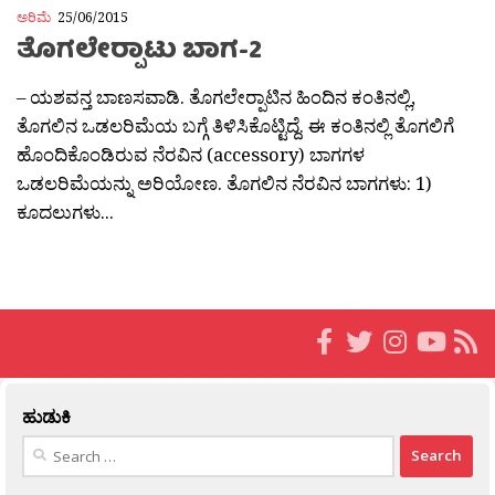
ಅರಿಮೆ
25/06/2015
ತೊಗಲೇರ‍್ಪಾಟು ಬಾಗ-2
– ಯಶವನ್ತ ಬಾಣಸವಾಡಿ. ತೊಗಲೇರ‍್ಪಾಟಿನ ಹಿಂದಿನ ಕಂತಿನಲ್ಲಿ,
ತೊಗಲಿನ ಒಡಲರಿಮೆಯ ಬಗ್ಗೆ ತಿಳಿಸಿಕೊಟ್ಟಿದ್ದೆ. ಈ ಕಂತಿನಲ್ಲಿ ತೊಗಲಿಗೆ
ಹೊಂದಿಕೊಂಡಿರುವ ನೆರವಿನ (accessory) ಬಾಗಗಳ
ಒಡಲರಿಮೆಯನ್ನು ಅರಿಯೋಣ. ತೊಗಲಿನ ನೆರವಿನ ಬಾಗಗಳು: 1)
ಕೂದಲುಗಳು...
ಹುಡುಕಿ
Search
for: