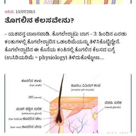
ಅರಿಮೆ
15/07/2015
ತೊಗಲಿನ ಕೆಲಸವೇನು?
– ಯಶವನ್ತ ಬಾಣಸವಾಡಿ. ತೊಗಲೇರ‍್ಪಾಟು ಬಾಗ – 3: ಹಿಂದಿನ ಎರಡು
ಕಂತುಗಳಲ್ಲಿ ತೊಗಲೇರ‍್ಪಾಟಿನ ಒಡಲರಿಮೆಯನ್ನು ತಿಳಿಸಿಕೊಟ್ಟಿದ್ದೇನೆ.
ತೊಗಲೇರ‍್ಪಾಟಿನ ಈ ಕೊನೆಯ ಕಂತಿನಲ್ಲಿ ತೊಗಲಿನ ಕೆಲಸದ ಬಗ್ಗೆ
(ಉಸಿರಿಯರಿಮೆ = physiology) ತಿಳಿದುಕೊಳ್ಳೋಣ....