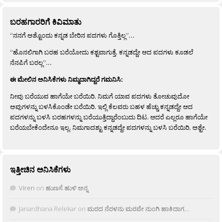
ಬರಹಗಾರರಿಗೆ ಕಿವಿಮಾತು
“ನನಗೆ ಅಶ್ಟೊಂದು ಕನ್ನಡ ಬೇರಿನ ಪದಗಳು ಗೊತ್ತಿಲ್ಲ”…
“ಹೊನಲಿಗಾಗಿ ಬರಹ ಬರೆಯೋದು ಕಶ್ಟವಾಗುತ್ತೆ. ಕನ್ನಡದ್ದೇ ಆದ ಪದಗಳು ಕೂಡಲೆ
ನೆನಪಿಗೆ ಬರಲ್ಲ”…
ಈ ಮೇಲಿನ ಅನಿಸಿಕೆಗಳು ನಿಮ್ಮದಾಗಿದ್ದರೆ ಗಮನಿಸಿ:
ನೀವು ಬರೆಯುವ ಹಾಗೆಯೇ ಬರೆಯಿರಿ. ನಿಮಗೆ ಯಾವ ಪದಗಳು ತೋಚುವುದೋ
ಅವುಗಳನ್ನು ಬಳಸಿಕೊಂಡೇ ಬರೆಯಿರಿ. ಇಲ್ಲಿ ಕೆಲವರು ಬಹಳ ಹೆಚ್ಚು ಕನ್ನಡದ್ದೇ ಆದ
ಪದಗಳನ್ನು ಬಳಸಿ ಬರಹಗಳನ್ನು ಬರೆಯುತ್ತಿದ್ದಾರೆಂಬುದು ದಿಟ. ಆದರೆ ಎಲ್ಲರೂ ಹಾಗೆಯೇ
ಬರೆಯಬೇಕೆಂದೇನೂ ಇಲ್ಲ. ನಿಮಗಾದಶ್ಟು ಕನ್ನಡದ್ದೇ ಪದಗಳನ್ನು ಬಳಸಿ ಬರೆಯಿರಿ, ಅಶ್ಟೇ.
ಇತ್ತೀಚಿನ ಅನಿಸಿಕೆಗಳು
Viren
on
ಹುಣಸೆ ಹುಳಿ ಅನ್ನ
Janardhana Relekar
on
ಮರದ ನೆರಳನು ಮರವೇ ನುಂಗಿ ಹಾಕಿದಾಗ…