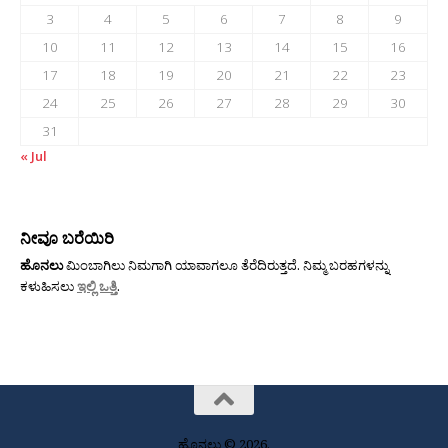
3
4
5
6
7
8
9
10
11
12
13
14
15
16
17
18
19
20
21
22
23
24
25
26
27
28
29
30
31
« Jul
ನೀವೂ ಬರೆಯಿರಿ
ಹೊನಲು
ಮಿಂಬಾಗಿಲು ನಿಮಗಾಗಿ ಯಾವಾಗಲೂ ತೆರೆದಿರುತ್ತದೆ. ನಿಮ್ಮ ಬರಹಗಳನ್ನು
ಕಳುಹಿಸಲು
ಇಲ್ಲಿ ಒತ್ತಿ
.
ಹೊನಲು © 2026.