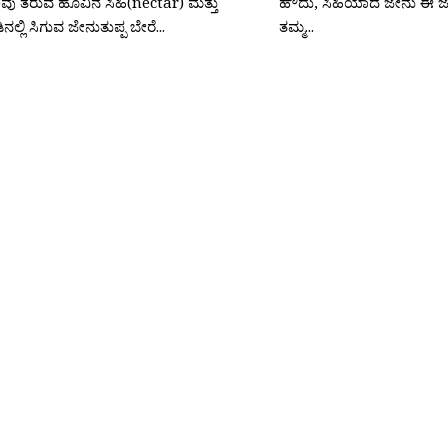
ು ತರುವ ಹೂವಿನ ಸಿಹಿ(nectar) ಮತ್ತು
ಹೌದು, ಸಿಹಿಯಾದ ಜೇನು ಈ 
ಲ್ಲಿ ಸಿಗುವ ಜೇನುತುಪ್ಪ ಬೇರೆ...
ತಮ್ಮ...