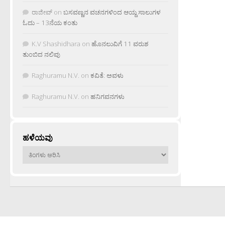
ರಾಜೀವ್
on
ಬಸವಣ್ಣನ ವಚನಗಳಿಂದ ಆಯ್ದ ಸಾಲುಗಳ
ಓದು – 13ನೆಯ ಕಂತು
K.V Shashidhara
on
ಹೊನಲುವಿಗೆ 11 ವರುಶ
ತುಂಬಿದ ನಲಿವು
Raghuramu N.V.
on
ಕವಿತೆ: ಅವಳು
Raghuramu N.V.
on
ಹನಿಗವನಗಳು
ಹಳೆಯವು
ಹಳೆಯವು