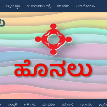
ಎಲ್ಲರಕನ್ನಡ
ಈ ಮಿಂಬಾಗಿಲ ಬಗ್ಗೆ
ಕಡತಗಳು
ವೀಡಿಯೋಗಳು
ು
ಸುತ್ತಾಟ
ಆಟೋಟ
ವಚನಗಳು
ತನ್ನೇಳಿಗೆ
ಹಿನ್ನಡವಳಿ
ಗ್ಯಾಜೆ