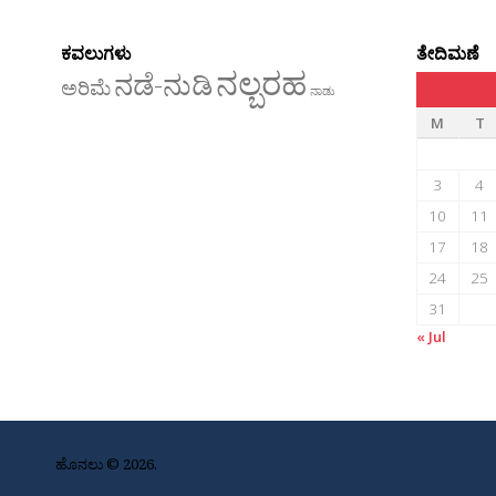
ಕವಲುಗಳು
ತೇದಿಮಣೆ
ನಲ್ಬರಹ
ನಡೆ-ನುಡಿ
ಅರಿಮೆ
ನಾಡು
M
T
3
4
10
11
17
18
24
25
31
« Jul
ಹೊನಲು © 2026.