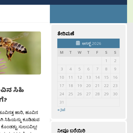
ತೇದಿಮಣೆ
ಆಗಸ್ಟ್ 2026
M
T
W
T
F
S
S
1
2
3
4
5
6
7
8
9
10
11
12
13
14
15
16
17
18
19
20
21
22
23
ಿನ ಸಿಹಿ
24
25
26
27
28
29
30
ೆ?
31
« Jul
ಹೂವಿನತ್ತ ಹಾರಿ, ಹೂವಿನ
ರುಗಿ ಸಿಹಿಯನ್ನು ಕೂಡಿಡುವ
ೊಂಡಶ್ಟು ಸುಲಬವಿಲ್ಲ!
ನೀವೂ ಬರೆಯಿರಿ