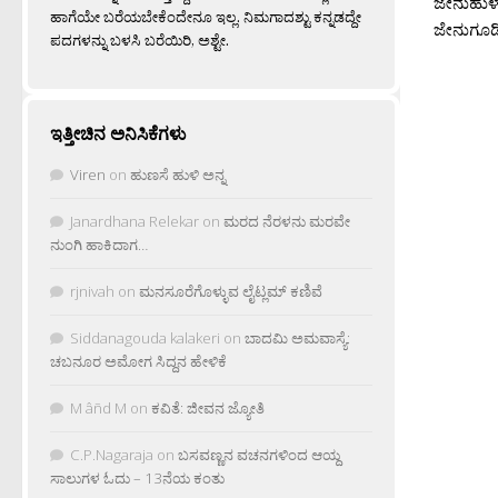
ಜೇನುಹುಳವ
ಹಾಗೆಯೇ ಬರೆಯಬೇಕೆಂದೇನೂ ಇಲ್ಲ. ನಿಮಗಾದಶ್ಟು ಕನ್ನಡದ್ದೇ
ಜೇನುಗೂಡಿನ
ಪದಗಳನ್ನು ಬಳಸಿ ಬರೆಯಿರಿ, ಅಶ್ಟೇ.
ಇತ್ತೀಚಿನ ಅನಿಸಿಕೆಗಳು
Viren
on
ಹುಣಸೆ ಹುಳಿ ಅನ್ನ
Janardhana Relekar
on
ಮರದ ನೆರಳನು ಮರವೇ
ನುಂಗಿ ಹಾಕಿದಾಗ…
rjnivah
on
ಮನಸೂರೆಗೊಳ್ಳುವ ಲೈಟ್ಲಮ್ ಕಣಿವೆ
Siddanagouda kalakeri
on
ಬಾದಮಿ ಅಮವಾಸ್ಯೆ:
ಚಬನೂರ ಅಮೋಗ ಸಿದ್ದನ ಹೇಳಿಕೆ
M âñd M
on
ಕವಿತೆ: ಜೀವನ ಜ್ಯೋತಿ
C.P.Nagaraja
on
ಬಸವಣ್ಣನ ವಚನಗಳಿಂದ ಆಯ್ದ
ಸಾಲುಗಳ ಓದು – 13ನೆಯ ಕಂತು