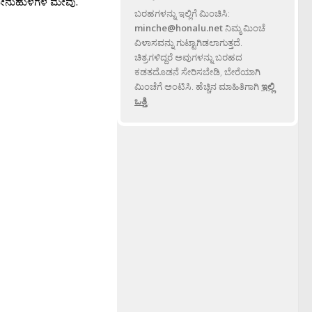
ಜೇನುಹುಳಗಳ ಮೇವು.
ಬರಹಗಳನ್ನು ಇಲ್ಲಿಗೆ ಮಿಂಚಿಸಿ:
minche@honalu.net
ನಿಮ್ಮ ಮಿಂಚೆ
ವಿಳಾಸವನ್ನು ಗುಟ್ಟಾಗಿಡಲಾಗುತ್ತದೆ.
ಚಿತ್ರಗಳಿದ್ದರೆ ಅವುಗಳನ್ನು ಬರಹದ
ಕಡತದೊಡನೆ ಸೇರಿಸಬೇಡಿ, ಬೇರೆಯಾಗಿ
ಮಿಂಚೆಗೆ ಅಂಟಿಸಿ. ಹೆಚ್ಚಿನ ಮಾಹಿತಿಗಾಗಿ
ಇಲ್ಲಿ
ಒತ್ತಿ
.