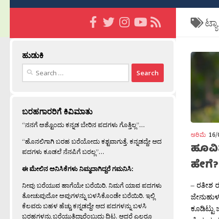
ಟ್ಯ
ಹುಡುಕಿ
Search
for:
ಬರಹಗಾರರಿಗೆ ಕಿವಿಮಾತು
“ನನಗೆ ಅಶ್ಟೊಂದು ಕನ್ನಡ ಬೇರಿನ ಪದಗಳು ಗೊತ್ತಿಲ್ಲ”…
ಅರಿಮೆ
16/
“ಹೊನಲಿಗಾಗಿ ಬರಹ ಬರೆಯೋದು ಕಶ್ಟವಾಗುತ್ತೆ. ಕನ್ನಡದ್ದೇ ಆದ
ಹೂವಿ
ಪದಗಳು ಕೂಡಲೆ ನೆನಪಿಗೆ ಬರಲ್ಲ”…
ಹೇಗೆ?
ಈ ಮೇಲಿನ ಅನಿಸಿಕೆಗಳು ನಿಮ್ಮದಾಗಿದ್ದರೆ ಗಮನಿಸಿ:
– ರತೀಶ ರ
ನೀವು ಬರೆಯುವ ಹಾಗೆಯೇ ಬರೆಯಿರಿ. ನಿಮಗೆ ಯಾವ ಪದಗಳು
ತೋಚುವುದೋ ಅವುಗಳನ್ನು ಬಳಸಿಕೊಂಡೇ ಬರೆಯಿರಿ. ಇಲ್ಲಿ
ಜೇನುಹುಳವು
ಕೆಲವರು ಬಹಳ ಹೆಚ್ಚು ಕನ್ನಡದ್ದೇ ಆದ ಪದಗಳನ್ನು ಬಳಸಿ
ಕೂಡಿಟ್ಟು 
ಬರಹಗಳನ್ನು ಬರೆಯುತ್ತಿದ್ದಾರೆಂಬುದು ದಿಟ. ಆದರೆ ಎಲ್ಲರೂ