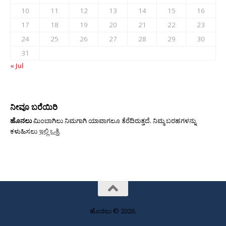
10
11
12
13
14
15
16
17
18
19
20
21
22
23
24
25
26
27
28
29
30
31
« Jul
ನೀವೂ ಬರೆಯಿರಿ
ಹೊನಲು
ಮಿಂಬಾಗಿಲು ನಿಮಗಾಗಿ ಯಾವಾಗಲೂ ತೆರೆದಿರುತ್ತದೆ. ನಿಮ್ಮ ಬರಹಗಳನ್ನು
ಕಳುಹಿಸಲು
ಇಲ್ಲಿ ಒತ್ತಿ
.
ಹೊನಲು © 2026.