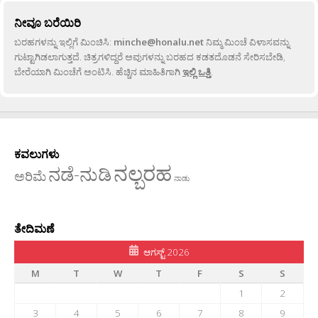
ನೀವೂ ಬರೆಯಿರಿ
ಬರಹಗಳನ್ನು ಇಲ್ಲಿಗೆ ಮಿಂಚಿಸಿ:
minche@honalu.net
ನಿಮ್ಮ ಮಿಂಚೆ ವಿಳಾಸವನ್ನು
ಗುಟ್ಟಾಗಿಡಲಾಗುತ್ತದೆ. ಚಿತ್ರಗಳಿದ್ದರೆ ಅವುಗಳನ್ನು ಬರಹದ ಕಡತದೊಡನೆ ಸೇರಿಸಬೇಡಿ,
ಬೇರೆಯಾಗಿ ಮಿಂಚೆಗೆ ಅಂಟಿಸಿ. ಹೆಚ್ಚಿನ ಮಾಹಿತಿಗಾಗಿ
ಇಲ್ಲಿ ಒತ್ತಿ
.
ಕವಲುಗಳು
ನಲ್ಬರಹ
ನಡೆ-ನುಡಿ
ಅರಿಮೆ
ನಾಡು
ತೇದಿಮಣೆ
ಆಗಸ್ಟ್ 2026
M
T
W
T
F
S
S
1
2
3
4
5
6
7
8
9