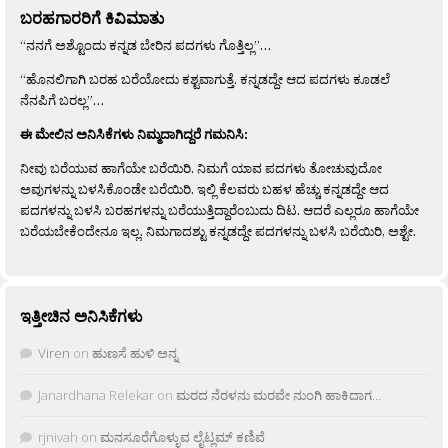
ಬರಹಗಾರರಿಗೆ ಕಿವಿಮಾತು
“ನನಗೆ ಅಶ್ಟೊಂದು ಕನ್ನಡ ಬೇರಿನ ಪದಗಳು ಗೊತ್ತಿಲ್ಲ”…
“ಹೊನಲಿಗಾಗಿ ಬರಹ ಬರೆಯೋದು ಕಶ್ಟವಾಗುತ್ತೆ. ಕನ್ನಡದ್ದೇ ಆದ ಪದಗಳು ಕೂಡಲೆ
ನೆನಪಿಗೆ ಬರಲ್ಲ”…
ಈ ಮೇಲಿನ ಅನಿಸಿಕೆಗಳು ನಿಮ್ಮದಾಗಿದ್ದರೆ ಗಮನಿಸಿ:
ನೀವು ಬರೆಯುವ ಹಾಗೆಯೇ ಬರೆಯಿರಿ. ನಿಮಗೆ ಯಾವ ಪದಗಳು ತೋಚುವುದೋ
ಅವುಗಳನ್ನು ಬಳಸಿಕೊಂಡೇ ಬರೆಯಿರಿ. ಇಲ್ಲಿ ಕೆಲವರು ಬಹಳ ಹೆಚ್ಚು ಕನ್ನಡದ್ದೇ ಆದ
ಪದಗಳನ್ನು ಬಳಸಿ ಬರಹಗಳನ್ನು ಬರೆಯುತ್ತಿದ್ದಾರೆಂಬುದು ದಿಟ. ಆದರೆ ಎಲ್ಲರೂ ಹಾಗೆಯೇ
ಬರೆಯಬೇಕೆಂದೇನೂ ಇಲ್ಲ. ನಿಮಗಾದಶ್ಟು ಕನ್ನಡದ್ದೇ ಪದಗಳನ್ನು ಬಳಸಿ ಬರೆಯಿರಿ, ಅಶ್ಟೇ.
ಇತ್ತೀಚಿನ ಅನಿಸಿಕೆಗಳು
Viren
on
ಹುಣಸೆ ಹುಳಿ ಅನ್ನ
Janardhana Relekar
on
ಮರದ ನೆರಳನು ಮರವೇ ನುಂಗಿ ಹಾಕಿದಾಗ…
rjnivah
on
ಮನಸೂರೆಗೊಳ್ಳುವ ಲೈಟ್ಲಮ್ ಕಣಿವೆ