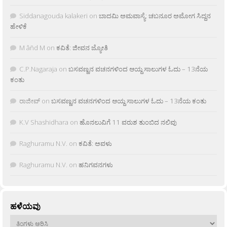
Siddanagouda kalakeri
on
ಬಾದಮಿ ಅಮವಾಸ್ಯೆ: ಚಬನೂರ ಅಮೋಗ ಸಿದ್ದನ
ಹೇಳಿಕೆ
M âñd M
on
ಕವಿತೆ: ಜೀವನ ಜ್ಯೋತಿ
C.P.Nagaraja
on
ಬಸವಣ್ಣನ ವಚನಗಳಿಂದ ಆಯ್ದ ಸಾಲುಗಳ ಓದು – 13ನೆಯ
ಕಂತು
ರಾಜೀವ್
on
ಬಸವಣ್ಣನ ವಚನಗಳಿಂದ ಆಯ್ದ ಸಾಲುಗಳ ಓದು – 13ನೆಯ ಕಂತು
K.V Shashidhara
on
ಹೊನಲುವಿಗೆ 11 ವರುಶ ತುಂಬಿದ ನಲಿವು
Raghuramu N.V.
on
ಕವಿತೆ: ಅವಳು
Raghuramu N.V.
on
ಹನಿಗವನಗಳು
ಹಳೆಯವು
ಹಳೆಯವು