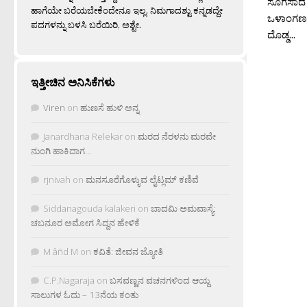
ಸೊಗಸಾದ 
ಹಾಗೆಯೇ ಬರೆಯಬೇಕೆಂದೇನೂ ಇಲ್ಲ. ನಿಮಗಾದಶ್ಟು ಕನ್ನಡದ್ದೇ
ಒಳಾಂಗಣ 
ಪದಗಳನ್ನು ಬಳಸಿ ಬರೆಯಿರಿ, ಅಶ್ಟೇ.
ದೊಡ್ಡ...
ಇತ್ತೀಚಿನ ಅನಿಸಿಕೆಗಳು
Viren
on
ಹುಣಸೆ ಹುಳಿ ಅನ್ನ
Janardhana Relekar
on
ಮರದ ನೆರಳನು ಮರವೇ
ನುಂಗಿ ಹಾಕಿದಾಗ…
rjnivah
on
ಮನಸೂರೆಗೊಳ್ಳುವ ಲೈಟ್ಲಮ್ ಕಣಿವೆ
Siddanagouda kalakeri
on
ಬಾದಮಿ ಅಮವಾಸ್ಯೆ:
ಚಬನೂರ ಅಮೋಗ ಸಿದ್ದನ ಹೇಳಿಕೆ
M âñd M
on
ಕವಿತೆ: ಜೀವನ ಜ್ಯೋತಿ
C.P.Nagaraja
on
ಬಸವಣ್ಣನ ವಚನಗಳಿಂದ ಆಯ್ದ
ಸಾಲುಗಳ ಓದು – 13ನೆಯ ಕಂತು