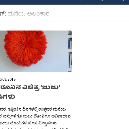
ಾಗ್:
ಮನೆಯ ಅಲಂಕಾರ
0/08/2018
ರೂನಿನ ವಿಚಿತ್ರ ‘ಜುಜು’
ಿಗಳು
ಶಿದರ. ಇತ್ತೀಚಿನ ದಿನಗಳಲ್ಲಿ ಉಳ್ಳವರ ಮನೆಯ
ಕ ವಸ್ತುಗಳಿಗೂ ಜುಜು ಟೋಪಿಗೂ ಅವಿನಾಬಾವ
ಜುಜು ಟೋಪಿಗಳ ಹೊಸ ವಿನ್ಯಾಸಗಳು