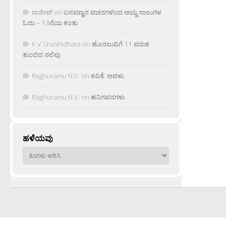
ರಾಜೀವ್
on
ಬಸವಣ್ಣನ ವಚನಗಳಿಂದ ಆಯ್ದ ಸಾಲುಗಳ
ಓದು – 13ನೆಯ ಕಂತು
K.V Shashidhara
on
ಹೊನಲುವಿಗೆ 11 ವರುಶ
ತುಂಬಿದ ನಲಿವು
Raghuramu N.V.
on
ಕವಿತೆ: ಅವಳು
Raghuramu N.V.
on
ಹನಿಗವನಗಳು
ಹಳೆಯವು
ಹಳೆಯವು