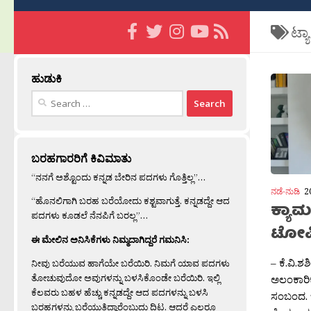
ಟ್ಯ
ಹುಡುಕಿ
Search
for:
ಬರಹಗಾರರಿಗೆ ಕಿವಿಮಾತು
“ನನಗೆ ಅಶ್ಟೊಂದು ಕನ್ನಡ ಬೇರಿನ ಪದಗಳು ಗೊತ್ತಿಲ್ಲ”…
ನಡೆ-ನುಡಿ
2
“ಹೊನಲಿಗಾಗಿ ಬರಹ ಬರೆಯೋದು ಕಶ್ಟವಾಗುತ್ತೆ. ಕನ್ನಡದ್ದೇ ಆದ
ಕ್ಯಾಮ
ಪದಗಳು ಕೂಡಲೆ ನೆನಪಿಗೆ ಬರಲ್ಲ”…
ಟೋಪ
ಈ ಮೇಲಿನ ಅನಿಸಿಕೆಗಳು ನಿಮ್ಮದಾಗಿದ್ದರೆ ಗಮನಿಸಿ:
– ಕೆ.ವಿ.ಶ
ನೀವು ಬರೆಯುವ ಹಾಗೆಯೇ ಬರೆಯಿರಿ. ನಿಮಗೆ ಯಾವ ಪದಗಳು
ತೋಚುವುದೋ ಅವುಗಳನ್ನು ಬಳಸಿಕೊಂಡೇ ಬರೆಯಿರಿ. ಇಲ್ಲಿ
ಅಲಂಕಾರಿ
ಕೆಲವರು ಬಹಳ ಹೆಚ್ಚು ಕನ್ನಡದ್ದೇ ಆದ ಪದಗಳನ್ನು ಬಳಸಿ
ಸಂಬಂದ. 
ಬರಹಗಳನ್ನು ಬರೆಯುತ್ತಿದ್ದಾರೆಂಬುದು ದಿಟ. ಆದರೆ ಎಲ್ಲರೂ