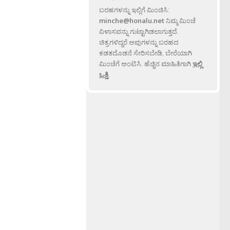
ಬರಹಗಳನ್ನು ಇಲ್ಲಿಗೆ ಮಿಂಚಿಸಿ:
minche@honalu.net
ನಿಮ್ಮ ಮಿಂಚೆ
ವಿಳಾಸವನ್ನು ಗುಟ್ಟಾಗಿಡಲಾಗುತ್ತದೆ.
ಚಿತ್ರಗಳಿದ್ದರೆ ಅವುಗಳನ್ನು ಬರಹದ
ಕಡತದೊಡನೆ ಸೇರಿಸಬೇಡಿ, ಬೇರೆಯಾಗಿ
ಮಿಂಚೆಗೆ ಅಂಟಿಸಿ. ಹೆಚ್ಚಿನ ಮಾಹಿತಿಗಾಗಿ
ಇಲ್ಲಿ
ಒತ್ತಿ
.