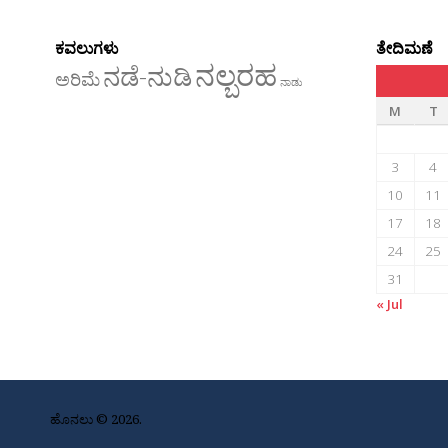
ಕವಲುಗಳು
ತೇದಿಮಣೆ
ನಲ್ಬರಹ
ನಡೆ-ನುಡಿ
ಅರಿಮೆ
ನಾಡು
M
T
3
4
10
11
17
18
24
25
31
« Jul
ಹೊನಲು © 2026.