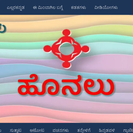
ಎಲ್ಲರಕನ್ನಡ
ಈ ಮಿಂಬಾಗಿಲ ಬಗ್ಗೆ
ಕಡತಗಳು
ವೀಡಿಯೋಗಳು
ು
ಸುತ್ತಾಟ
ಆಟೋಟ
ವಚನಗಳು
ತನ್ನೇಳಿಗೆ
ಹಿನ್ನಡವಳಿ
ಗ್ಯಾಜೆ