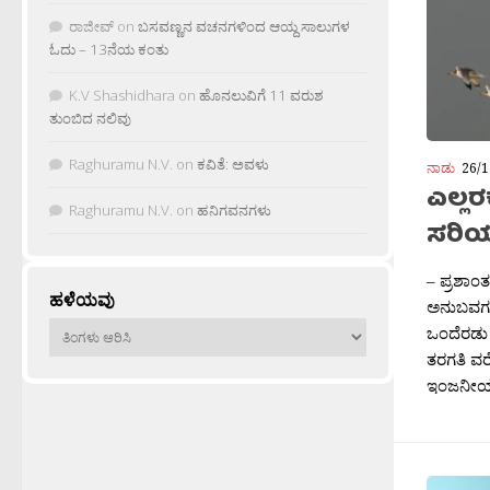
ರಾಜೀವ್
on
ಬಸವಣ್ಣನ ವಚನಗಳಿಂದ ಆಯ್ದ ಸಾಲುಗಳ
ಓದು – 13ನೆಯ ಕಂತು
K.V Shashidhara
on
ಹೊನಲುವಿಗೆ 11 ವರುಶ
ತುಂಬಿದ ನಲಿವು
Raghuramu N.V.
on
ಕವಿತೆ: ಅವಳು
ನಾಡು
26/1
ಎಲ್ಲರಕ
Raghuramu N.V.
on
ಹನಿಗವನಗಳು
ಸರಿಯ
– ಪ್ರಶಾಂತ
ಹಳೆಯವು
ಅನುಬವಗಳನ
ಹಳೆಯವು
ಒಂದೆರಡು 
ತರಗತಿ ವರ
ಇಂಜನೀಯರಿ