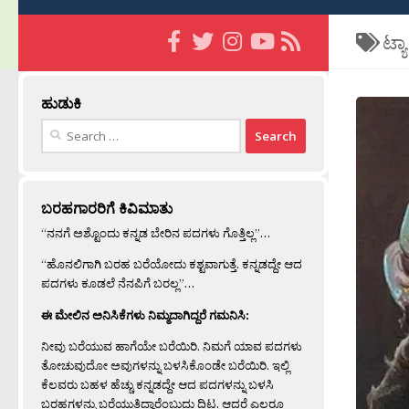
ಟ್ಯ
ಹುಡುಕಿ
Search
for:
ಬರಹಗಾರರಿಗೆ ಕಿವಿಮಾತು
“ನನಗೆ ಅಶ್ಟೊಂದು ಕನ್ನಡ ಬೇರಿನ ಪದಗಳು ಗೊತ್ತಿಲ್ಲ”…
“ಹೊನಲಿಗಾಗಿ ಬರಹ ಬರೆಯೋದು ಕಶ್ಟವಾಗುತ್ತೆ. ಕನ್ನಡದ್ದೇ ಆದ
ಪದಗಳು ಕೂಡಲೆ ನೆನಪಿಗೆ ಬರಲ್ಲ”…
ಈ ಮೇಲಿನ ಅನಿಸಿಕೆಗಳು ನಿಮ್ಮದಾಗಿದ್ದರೆ ಗಮನಿಸಿ:
ನೀವು ಬರೆಯುವ ಹಾಗೆಯೇ ಬರೆಯಿರಿ. ನಿಮಗೆ ಯಾವ ಪದಗಳು
ತೋಚುವುದೋ ಅವುಗಳನ್ನು ಬಳಸಿಕೊಂಡೇ ಬರೆಯಿರಿ. ಇಲ್ಲಿ
ಕೆಲವರು ಬಹಳ ಹೆಚ್ಚು ಕನ್ನಡದ್ದೇ ಆದ ಪದಗಳನ್ನು ಬಳಸಿ
ಬರಹಗಳನ್ನು ಬರೆಯುತ್ತಿದ್ದಾರೆಂಬುದು ದಿಟ. ಆದರೆ ಎಲ್ಲರೂ