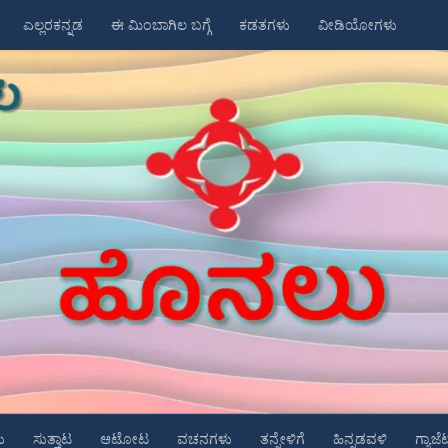
ಎಲ್ಲರಕನ್ನಡ
ಈ ಮಿಂಬಾಗಿಲ ಬಗ್ಗೆ
ಕಡತಗಳು
ವೀಡಿಯೋಗಳು
ು
ಸುತ್ತಾಟ
ಆಟೋಟ
ವಚನಗಳು
ತನ್ನೇಳಿಗೆ
ಹಿನ್ನಡವಳಿ
ಗ್ಯಾಜೆ