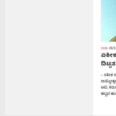
ನಾಡು
01/1
ಏಕೀಕರ
ದಿಟ್ಟ
– ರತೀಶ ರತ
ರಾಜ್ಯೋತ್ಸ
ಆಟ. ಕರುನ
ಹಬ್ಬದ ಹು