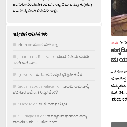
ಹಾಗೆಯೇ ಬರೆಯಬೇಕೆಂದೇನೂ ಇಲ್ಲ. ನಿಮಗಾದಶ್ಟು ಕನ್ನಡದ್ದೇ
ಪದಗಳನ್ನು ಬಳಸಿ ಬರೆಯಿರಿ, ಅಶ್ಟೇ.
ಇತ್ತೀಚಿನ ಅನಿಸಿಕೆಗಳು
ನಾಡು
04/0
Viren
on
ಹುಣಸೆ ಹುಳಿ ಅನ್ನ
ಕನ್ನಡ
Janardhana Relekar
on
ಮರದ ನೆರಳನು ಮರವೇ
ಮಯೂರ
ನುಂಗಿ ಹಾಕಿದಾಗ…
– ಕಿರಣ್ ಮ
rjnivah
on
ಮನಸೂರೆಗೊಳ್ಳುವ ಲೈಟ್ಲಮ್ ಕಣಿವೆ
ಹೊಂದಿದ್ದ
ಹೆಮ್ಮೆಪ
Siddanagouda kalakeri
on
ಬಾದಮಿ ಅಮವಾಸ್ಯೆ:
ಕ್ರಿ.ಶ. 3
ಚಬನೂರ ಅಮೋಗ ಸಿದ್ದನ ಹೇಳಿಕೆ
‘ಮಯೂರವರ
M âñd M
on
ಕವಿತೆ: ಜೀವನ ಜ್ಯೋತಿ
C.P.Nagaraja
on
ಬಸವಣ್ಣನ ವಚನಗಳಿಂದ ಆಯ್ದ
ಸಾಲುಗಳ ಓದು – 13ನೆಯ ಕಂತು