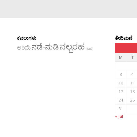
ಕವಲುಗಳು
ತೇದಿಮಣೆ
ನಲ್ಬರಹ
ನಡೆ-ನುಡಿ
ಅರಿಮೆ
ನಾಡು
M
T
3
4
10
11
17
18
24
25
31
« Jul