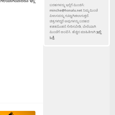
ಗಿಲೆಯಾಗಿಯಾದರೂ ಇಲ್ಲಿ
ಬರಹಗಳನ್ನು ಇಲ್ಲಿಗೆ ಮಿಂಚಿಸಿ:
minche@honalu.net
ನಿಮ್ಮ ಮಿಂಚೆ
ವಿಳಾಸವನ್ನು ಗುಟ್ಟಾಗಿಡಲಾಗುತ್ತದೆ.
ಚಿತ್ರಗಳಿದ್ದರೆ ಅವುಗಳನ್ನು ಬರಹದ
ಕಡತದೊಡನೆ ಸೇರಿಸಬೇಡಿ, ಬೇರೆಯಾಗಿ
ಮಿಂಚೆಗೆ ಅಂಟಿಸಿ. ಹೆಚ್ಚಿನ ಮಾಹಿತಿಗಾಗಿ
ಇಲ್ಲಿ
ಒತ್ತಿ
.