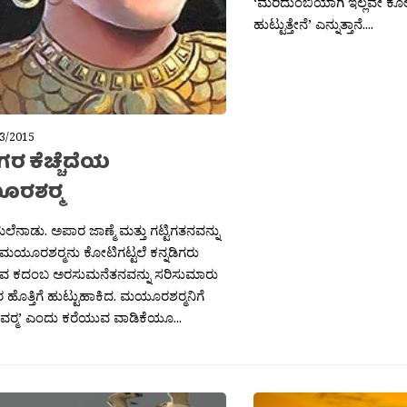
‘ಮರಿದುಂಬಿಯಾಗಿ ಇಲ್ಲವೇ ಕೋ
ಹುಟ್ಟುತ್ತೇನೆ’ ಎನ್ನುತ್ತಾನೆ....
3/2015
ಿಗರ ಕೆಚ್ಚೆದೆಯ
ಶರ‍್ಮ
ಲೆನಾಡು. ಅಪಾರ ಜಾಣ್ಮೆ ಮತ್ತು ಗಟ್ಟಿಗತನವನ್ನು
 ಮಯೂರಶರ‍್ಮನು ಕೋಟಿಗಟ್ಟಲೆ ಕನ್ನಡಿಗರು
ಡುವ ಕದಂಬ ಅರಸುಮನೆತನವನ್ನು ಸರಿಸುಮಾರು
45ರ ಹೊತ್ತಿಗೆ ಹುಟ್ಟುಹಾಕಿದ. ಮಯೂರಶರ‍್ಮನಿಗೆ
‍್ಮ’ ಎಂದು ಕರೆಯುವ ವಾಡಿಕೆಯೂ...