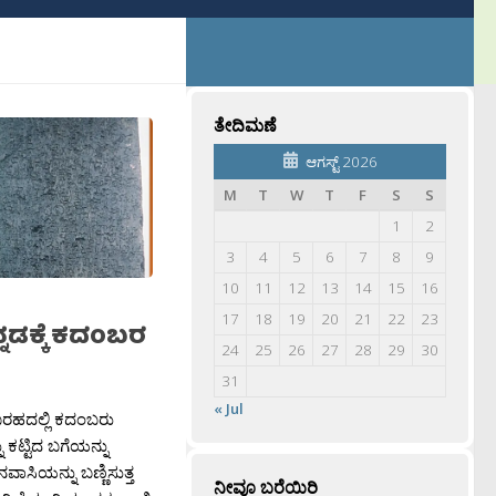
ತೇದಿಮಣೆ
ಆಗಸ್ಟ್ 2026
M
T
W
T
F
S
S
1
2
3
4
5
6
7
8
9
10
11
12
13
14
15
16
17
18
19
20
21
22
23
ನ್ನಡಕ್ಕೆ ಕದಂಬರ
24
25
26
27
28
29
30
31
« Jul
ಬರಹದಲ್ಲಿ ಕದಂಬರು
ು ಕಟ್ಟಿದ ಬಗೆಯನ್ನು
ಸಿಯನ್ನು ಬಣ್ಣಿಸುತ್ತ
ನೀವೂ ಬರೆಯಿರಿ