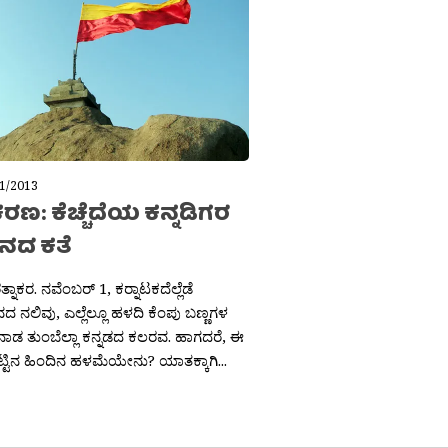
1/2013
ಣ: ಕೆಚ್ಚೆದೆಯ ಕನ್ನಡಿಗರ
ತನದ ಕತೆ
್ನಾಕರ. ನವೆಂಬರ್ 1, ಕರ‍್ನಾಟಕದೆಲ್ಲೆಡೆ
ವದ ನಲಿವು, ಎಲ್ಲೆಲ್ಲೂ ಹಳದಿ ಕೆಂಪು ಬಣ್ಣಗಳ
ಾಡ ತುಂಬೆಲ್ಲಾ ಕನ್ನಡದ ಕಲರವ. ಹಾಗದರೆ, ಈ
ಟ್ಟಿನ ಹಿಂದಿನ ಹಳಮೆಯೇನು? ಯಾತಕ್ಕಾಗಿ...