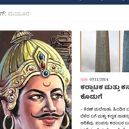
ಾಗ್:
ಮಯೂರ
ನಾಡು
07/11/2014
ಕರ‍್ನಾಟಕ ಮತ್ತು ಕ
ಕೊಡುಗೆ
– ಕಿರಣ್ ಮಲೆನಾಡು. ಹಿಂದಿನ 
ಬೆಳೆದ ಬಗೆ ಮತ್ತು ಕನ್ನಡ ನಾಡನ್ನ
ಅರಿತೆವು. ಪಂಪನು ಕದಂಬರ ಬನವಾ