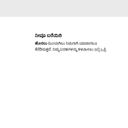
ನೀವೂ ಬರೆಯಿರಿ
ಹೊನಲು
ಮಿಂಬಾಗಿಲು ನಿಮಗಾಗಿ ಯಾವಾಗಲೂ
ತೆರೆದಿರುತ್ತದೆ. ನಿಮ್ಮ ಬರಹಗಳನ್ನು ಕಳುಹಿಸಲು
ಇಲ್ಲಿ ಒತ್ತಿ
.