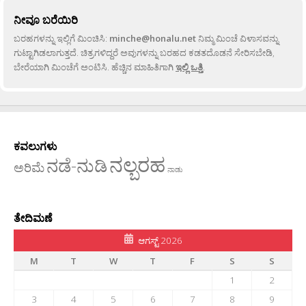
ನೀವೂ ಬರೆಯಿರಿ
ಬರಹಗಳನ್ನು ಇಲ್ಲಿಗೆ ಮಿಂಚಿಸಿ:
minche@honalu.net
ನಿಮ್ಮ ಮಿಂಚೆ ವಿಳಾಸವನ್ನು
ಗುಟ್ಟಾಗಿಡಲಾಗುತ್ತದೆ. ಚಿತ್ರಗಳಿದ್ದರೆ ಅವುಗಳನ್ನು ಬರಹದ ಕಡತದೊಡನೆ ಸೇರಿಸಬೇಡಿ,
ಬೇರೆಯಾಗಿ ಮಿಂಚೆಗೆ ಅಂಟಿಸಿ. ಹೆಚ್ಚಿನ ಮಾಹಿತಿಗಾಗಿ
ಇಲ್ಲಿ ಒತ್ತಿ
.
ಕವಲುಗಳು
ನಲ್ಬರಹ
ನಡೆ-ನುಡಿ
ಅರಿಮೆ
ನಾಡು
ತೇದಿಮಣೆ
ಆಗಸ್ಟ್ 2026
M
T
W
T
F
S
S
1
2
3
4
5
6
7
8
9