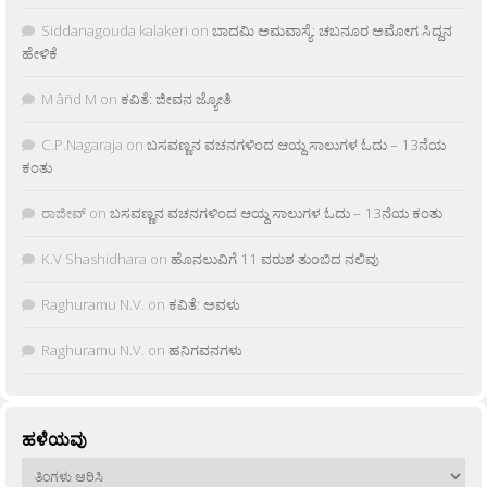
Siddanagouda kalakeri
on
ಬಾದಮಿ ಅಮವಾಸ್ಯೆ: ಚಬನೂರ ಅಮೋಗ ಸಿದ್ದನ
ಹೇಳಿಕೆ
M âñd M
on
ಕವಿತೆ: ಜೀವನ ಜ್ಯೋತಿ
C.P.Nagaraja
on
ಬಸವಣ್ಣನ ವಚನಗಳಿಂದ ಆಯ್ದ ಸಾಲುಗಳ ಓದು – 13ನೆಯ
ಕಂತು
ರಾಜೀವ್
on
ಬಸವಣ್ಣನ ವಚನಗಳಿಂದ ಆಯ್ದ ಸಾಲುಗಳ ಓದು – 13ನೆಯ ಕಂತು
K.V Shashidhara
on
ಹೊನಲುವಿಗೆ 11 ವರುಶ ತುಂಬಿದ ನಲಿವು
Raghuramu N.V.
on
ಕವಿತೆ: ಅವಳು
Raghuramu N.V.
on
ಹನಿಗವನಗಳು
ಹಳೆಯವು
ಹಳೆಯವು