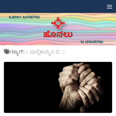
Skip to content
ಟ್ಯಾಗ್:
:: ಮಲ್ಲಿಕಾರ‍್ಜುನ ಬಿ. ::