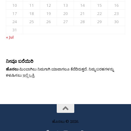
10
11
12
13
14
15
16
17
18
19
20
21
22
23
24
25
26
27
28
29
30
31
« Jul
ನೀವೂ ಬರೆಯಿರಿ
ಹೊನಲು
ಮಿಂಬಾಗಿಲು ನಿಮಗಾಗಿ ಯಾವಾಗಲೂ ತೆರೆದಿರುತ್ತದೆ. ನಿಮ್ಮ ಬರಹಗಳನ್ನು
ಕಳುಹಿಸಲು
ಇಲ್ಲಿ ಒತ್ತಿ
.
ಹೊನಲು © 2026.