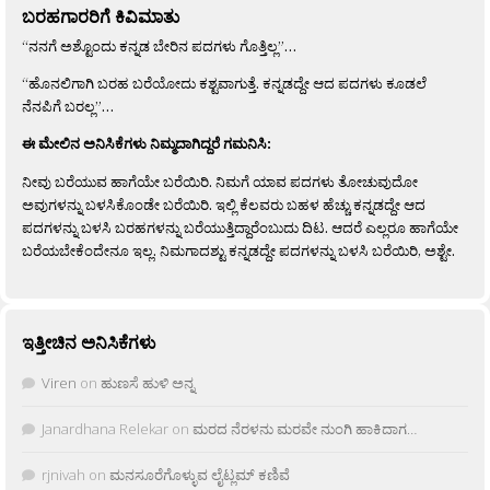
ಬರಹಗಾರರಿಗೆ ಕಿವಿಮಾತು
“ನನಗೆ ಅಶ್ಟೊಂದು ಕನ್ನಡ ಬೇರಿನ ಪದಗಳು ಗೊತ್ತಿಲ್ಲ”…
“ಹೊನಲಿಗಾಗಿ ಬರಹ ಬರೆಯೋದು ಕಶ್ಟವಾಗುತ್ತೆ. ಕನ್ನಡದ್ದೇ ಆದ ಪದಗಳು ಕೂಡಲೆ
ನೆನಪಿಗೆ ಬರಲ್ಲ”…
ಈ ಮೇಲಿನ ಅನಿಸಿಕೆಗಳು ನಿಮ್ಮದಾಗಿದ್ದರೆ ಗಮನಿಸಿ:
ನೀವು ಬರೆಯುವ ಹಾಗೆಯೇ ಬರೆಯಿರಿ. ನಿಮಗೆ ಯಾವ ಪದಗಳು ತೋಚುವುದೋ
ಅವುಗಳನ್ನು ಬಳಸಿಕೊಂಡೇ ಬರೆಯಿರಿ. ಇಲ್ಲಿ ಕೆಲವರು ಬಹಳ ಹೆಚ್ಚು ಕನ್ನಡದ್ದೇ ಆದ
ಪದಗಳನ್ನು ಬಳಸಿ ಬರಹಗಳನ್ನು ಬರೆಯುತ್ತಿದ್ದಾರೆಂಬುದು ದಿಟ. ಆದರೆ ಎಲ್ಲರೂ ಹಾಗೆಯೇ
ಬರೆಯಬೇಕೆಂದೇನೂ ಇಲ್ಲ. ನಿಮಗಾದಶ್ಟು ಕನ್ನಡದ್ದೇ ಪದಗಳನ್ನು ಬಳಸಿ ಬರೆಯಿರಿ, ಅಶ್ಟೇ.
ಇತ್ತೀಚಿನ ಅನಿಸಿಕೆಗಳು
Viren
on
ಹುಣಸೆ ಹುಳಿ ಅನ್ನ
Janardhana Relekar
on
ಮರದ ನೆರಳನು ಮರವೇ ನುಂಗಿ ಹಾಕಿದಾಗ…
rjnivah
on
ಮನಸೂರೆಗೊಳ್ಳುವ ಲೈಟ್ಲಮ್ ಕಣಿವೆ