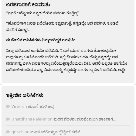
ಬರಹಗಾರರಿಗೆ ಕಿವಿಮಾತು
“ನನಗೆ ಅಶ್ಟೊಂದು ಕನ್ನಡ ಬೇರಿನ ಪದಗಳು ಗೊತ್ತಿಲ್ಲ”…
“ಹೊನಲಿಗಾಗಿ ಬರಹ ಬರೆಯೋದು ಕಶ್ಟವಾಗುತ್ತೆ. ಕನ್ನಡದ್ದೇ ಆದ ಪದಗಳು ಕೂಡಲೆ
ನೆನಪಿಗೆ ಬರಲ್ಲ”…
ಈ ಮೇಲಿನ ಅನಿಸಿಕೆಗಳು ನಿಮ್ಮದಾಗಿದ್ದರೆ ಗಮನಿಸಿ:
ನೀವು ಬರೆಯುವ ಹಾಗೆಯೇ ಬರೆಯಿರಿ. ನಿಮಗೆ ಯಾವ ಪದಗಳು ತೋಚುವುದೋ
ಅವುಗಳನ್ನು ಬಳಸಿಕೊಂಡೇ ಬರೆಯಿರಿ. ಇಲ್ಲಿ ಕೆಲವರು ಬಹಳ ಹೆಚ್ಚು ಕನ್ನಡದ್ದೇ ಆದ
ಪದಗಳನ್ನು ಬಳಸಿ ಬರಹಗಳನ್ನು ಬರೆಯುತ್ತಿದ್ದಾರೆಂಬುದು ದಿಟ. ಆದರೆ ಎಲ್ಲರೂ ಹಾಗೆಯೇ
ಬರೆಯಬೇಕೆಂದೇನೂ ಇಲ್ಲ. ನಿಮಗಾದಶ್ಟು ಕನ್ನಡದ್ದೇ ಪದಗಳನ್ನು ಬಳಸಿ ಬರೆಯಿರಿ, ಅಶ್ಟೇ.
ಇತ್ತೀಚಿನ ಅನಿಸಿಕೆಗಳು
Viren
on
ಹುಣಸೆ ಹುಳಿ ಅನ್ನ
Janardhana Relekar
on
ಮರದ ನೆರಳನು ಮರವೇ ನುಂಗಿ ಹಾಕಿದಾಗ…
rjnivah
on
ಮನಸೂರೆಗೊಳ್ಳುವ ಲೈಟ್ಲಮ್ ಕಣಿವೆ