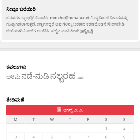
ನೀವೂ ಬರೆಯಿರಿ
ಬರಹಗಳನ್ನು ಇಲ್ಲಿಗೆ ಮಿಂಚಿಸಿ:
minche@honalu.net
ನಿಮ್ಮ ಮಿಂಚೆ ವಿಳಾಸವನ್ನು
ಗುಟ್ಟಾಗಿಡಲಾಗುತ್ತದೆ. ಚಿತ್ರಗಳಿದ್ದರೆ ಅವುಗಳನ್ನು ಬರಹದ ಕಡತದೊಡನೆ ಸೇರಿಸಬೇಡಿ,
ಬೇರೆಯಾಗಿ ಮಿಂಚೆಗೆ ಅಂಟಿಸಿ. ಹೆಚ್ಚಿನ ಮಾಹಿತಿಗಾಗಿ
ಇಲ್ಲಿ ಒತ್ತಿ
.
ಕವಲುಗಳು
ನಲ್ಬರಹ
ನಡೆ-ನುಡಿ
ಅರಿಮೆ
ನಾಡು
ತೇದಿಮಣೆ
ಆಗಸ್ಟ್ 2026
M
T
W
T
F
S
S
1
2
3
4
5
6
7
8
9