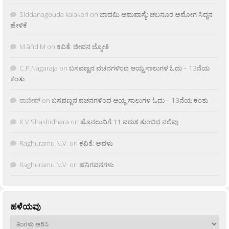
Siddanagouda kalakeri
on
ಬಾದಮಿ ಅಮವಾಸ್ಯೆ: ಚಬನೂರ ಅಮೋಗ ಸಿದ್ದನ
ಹೇಳಿಕೆ
M âñd M
on
ಕವಿತೆ: ಜೀವನ ಜ್ಯೋತಿ
C.P.Nagaraja
on
ಬಸವಣ್ಣನ ವಚನಗಳಿಂದ ಆಯ್ದ ಸಾಲುಗಳ ಓದು – 13ನೆಯ
ಕಂತು
ರಾಜೀವ್
on
ಬಸವಣ್ಣನ ವಚನಗಳಿಂದ ಆಯ್ದ ಸಾಲುಗಳ ಓದು – 13ನೆಯ ಕಂತು
K.V Shashidhara
on
ಹೊನಲುವಿಗೆ 11 ವರುಶ ತುಂಬಿದ ನಲಿವು
Raghuramu N.V.
on
ಕವಿತೆ: ಅವಳು
Raghuramu N.V.
on
ಹನಿಗವನಗಳು
ಹಳೆಯವು
ಹಳೆಯವು