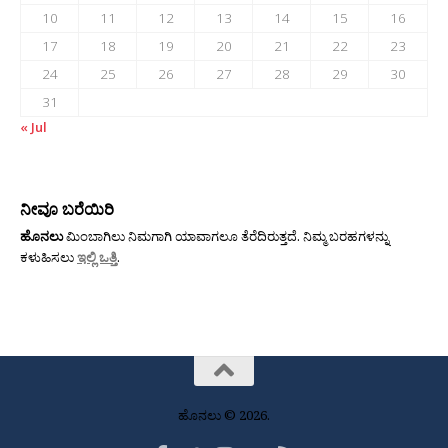
10
11
12
13
14
15
16
17
18
19
20
21
22
23
24
25
26
27
28
29
30
31
« Jul
ನೀವೂ ಬರೆಯಿರಿ
ಹೊನಲು
ಮಿಂಬಾಗಿಲು ನಿಮಗಾಗಿ ಯಾವಾಗಲೂ ತೆರೆದಿರುತ್ತದೆ. ನಿಮ್ಮ ಬರಹಗಳನ್ನು
ಕಳುಹಿಸಲು
ಇಲ್ಲಿ ಒತ್ತಿ
.
ಹೊನಲು © 2026.