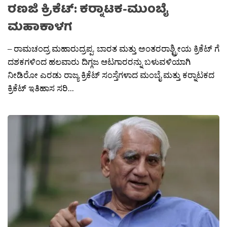
ರಣಜಿ ಕ್ರಿಕೆಟ್: ಕರ‍್ನಾಟಕ-ಮುಂಬೈ
ಮಹಾಕಾಳಗ
– ರಾಮಚಂದ್ರ ಮಹಾರುದ್ರಪ್ಪ. ಬಾರತ ಮತ್ತು ಅಂತರರಾಶ್ಟ್ರೀಯ ಕ್ರಿಕೆಟ್ ಗೆ
ದಶಕಗಳಿಂದ ಹಲವಾರು ದಿಗ್ಗಜ ಆಟಗಾರರನ್ನು ಬಳುವಳಿಯಾಗಿ
ನೀಡಿರೋ ಎರಡು ರಾಜ್ಯ ಕ್ರಿಕೆಟ್ ಸಂಸ್ತೆಗಳಾದ ಮಂಬೈ ಮತ್ತು ಕರ‍್ನಾಟಕದ
ಕ್ರಿಕೆಟ್ ಇತಿಹಾಸ ಸರಿ...