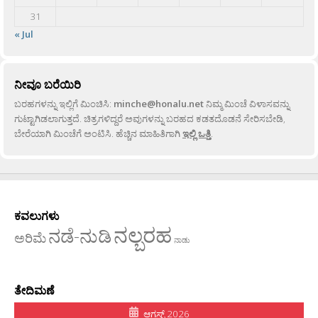
31
« Jul
ನೀವೂ ಬರೆಯಿರಿ
ಬರಹಗಳನ್ನು ಇಲ್ಲಿಗೆ ಮಿಂಚಿಸಿ:
minche@honalu.net
ನಿಮ್ಮ ಮಿಂಚೆ ವಿಳಾಸವನ್ನು
ಗುಟ್ಟಾಗಿಡಲಾಗುತ್ತದೆ. ಚಿತ್ರಗಳಿದ್ದರೆ ಅವುಗಳನ್ನು ಬರಹದ ಕಡತದೊಡನೆ ಸೇರಿಸಬೇಡಿ,
ಬೇರೆಯಾಗಿ ಮಿಂಚೆಗೆ ಅಂಟಿಸಿ. ಹೆಚ್ಚಿನ ಮಾಹಿತಿಗಾಗಿ
ಇಲ್ಲಿ ಒತ್ತಿ
.
ಕವಲುಗಳು
ನಲ್ಬರಹ
ನಡೆ-ನುಡಿ
ಅರಿಮೆ
ನಾಡು
ತೇದಿಮಣೆ
ಆಗಸ್ಟ್ 2026