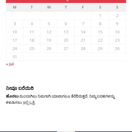
M
T
W
T
F
S
S
1
2
3
4
5
6
7
8
9
10
11
12
13
14
15
16
17
18
19
20
21
22
23
24
25
26
27
28
29
30
31
« Jul
ನೀವೂ ಬರೆಯಿರಿ
ಹೊನಲು
ಮಿಂಬಾಗಿಲು ನಿಮಗಾಗಿ ಯಾವಾಗಲೂ ತೆರೆದಿರುತ್ತದೆ. ನಿಮ್ಮ ಬರಹಗಳನ್ನು
ಕಳುಹಿಸಲು
ಇಲ್ಲಿ ಒತ್ತಿ
.