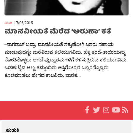
ನಾಡು
17/06/2015
ಮಾನವೀಯತೆ ಮೆರೆದ ‘ಅರುಣಾ’ ಕತೆ
–ನಾಗರಾಜ್ ಬದ್ರಾ. ಮಾನವೀಯತೆ ಸತ್ತುಹೋಗಿ ಜನರು ಸಹಾಯ
ಮಾಡುವುದನ್ನೇ ಮರೆತಿರುವ ಕಲಿಯುಗವಿದು. ಹೆತ್ತ ತಂದೆ-ತಾಯಿಯನ್ನು
ನೋಡಿಕೊಳ್ಳಲು ಆಗದೆ ವ್ರುದ್ರಾಶಮಗಳಿಗೆ ಕಳಿಸುತ್ತಿರುವ ಕಲಿಯುಗವಿದು.
ಒಡಹುಟ್ಟಿದ ಅಣ್ಣ-ತಮ್ಮಂದಿರು ಆಸ್ತಿಗೋಸ್ಕರ ಒಬ್ಬರನ್ನೊಬ್ಬರು
ಕೊಲೆಮಾಡಲು ಹೇಸದ ಕಾಲವಿದು. ಬಾರತ...
ಹುಡುಕಿ