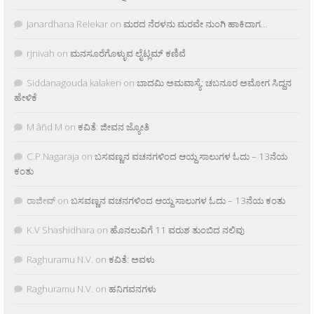
Janardhana Relekar
on
ಮರದ ನೆರಳನು ಮರವೇ ನುಂಗಿ ಹಾಕಿದಾಗ…
rjnivah
on
ಮನಸೂರೆಗೊಳ್ಳುವ ಲೈಟ್ಲಮ್ ಕಣಿವೆ
Siddanagouda kalakeri
on
ಬಾದಮಿ ಅಮವಾಸ್ಯೆ: ಚಬನೂರ ಅಮೋಗ ಸಿದ್ದನ
ಹೇಳಿಕೆ
M âñd M
on
ಕವಿತೆ: ಜೀವನ ಜ್ಯೋತಿ
C.P.Nagaraja
on
ಬಸವಣ್ಣನ ವಚನಗಳಿಂದ ಆಯ್ದ ಸಾಲುಗಳ ಓದು – 13ನೆಯ
ಕಂತು
ರಾಜೀವ್
on
ಬಸವಣ್ಣನ ವಚನಗಳಿಂದ ಆಯ್ದ ಸಾಲುಗಳ ಓದು – 13ನೆಯ ಕಂತು
K.V Shashidhara
on
ಹೊನಲುವಿಗೆ 11 ವರುಶ ತುಂಬಿದ ನಲಿವು
Raghuramu N.V.
on
ಕವಿತೆ: ಅವಳು
Raghuramu N.V.
on
ಹನಿಗವನಗಳು