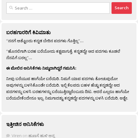
Search
for:
ಬರಹಗಾರರಿಗೆ ಕಿವಿಮಾತು
“ನನಗೆ ಅಶ್ಟೊಂದು ಕನ್ನಡ ಬೇರಿನ ಪದಗಳು ಗೊತ್ತಿಲ್ಲ”…
“ಹೊನಲಿಗಾಗಿ ಬರಹ ಬರೆಯೋದು ಕಶ್ಟವಾಗುತ್ತೆ. ಕನ್ನಡದ್ದೇ ಆದ ಪದಗಳು ಕೂಡಲೆ
ನೆನಪಿಗೆ ಬರಲ್ಲ”…
ಈ ಮೇಲಿನ ಅನಿಸಿಕೆಗಳು ನಿಮ್ಮದಾಗಿದ್ದರೆ ಗಮನಿಸಿ:
ನೀವು ಬರೆಯುವ ಹಾಗೆಯೇ ಬರೆಯಿರಿ. ನಿಮಗೆ ಯಾವ ಪದಗಳು ತೋಚುವುದೋ
ಅವುಗಳನ್ನು ಬಳಸಿಕೊಂಡೇ ಬರೆಯಿರಿ. ಇಲ್ಲಿ ಕೆಲವರು ಬಹಳ ಹೆಚ್ಚು ಕನ್ನಡದ್ದೇ ಆದ
ಪದಗಳನ್ನು ಬಳಸಿ ಬರಹಗಳನ್ನು ಬರೆಯುತ್ತಿದ್ದಾರೆಂಬುದು ದಿಟ. ಆದರೆ ಎಲ್ಲರೂ ಹಾಗೆಯೇ
ಬರೆಯಬೇಕೆಂದೇನೂ ಇಲ್ಲ. ನಿಮಗಾದಶ್ಟು ಕನ್ನಡದ್ದೇ ಪದಗಳನ್ನು ಬಳಸಿ ಬರೆಯಿರಿ, ಅಶ್ಟೇ.
ಇತ್ತೀಚಿನ ಅನಿಸಿಕೆಗಳು
Viren
on
ಹುಣಸೆ ಹುಳಿ ಅನ್ನ