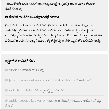
“ಹೊನಲಿಗಾಗಿ ಬರಹ ಬರೆಯೋದು ಕಶ್ಟವಾಗುತ್ತೆ. ಕನ್ನಡದ್ದೇ ಆದ ಪದಗಳು ಕೂಡಲೆ
ನೆನಪಿಗೆ ಬರಲ್ಲ”…
ಈ ಮೇಲಿನ ಅನಿಸಿಕೆಗಳು ನಿಮ್ಮದಾಗಿದ್ದರೆ ಗಮನಿಸಿ:
ನೀವು ಬರೆಯುವ ಹಾಗೆಯೇ ಬರೆಯಿರಿ. ನಿಮಗೆ ಯಾವ ಪದಗಳು ತೋಚುವುದೋ
ಅವುಗಳನ್ನು ಬಳಸಿಕೊಂಡೇ ಬರೆಯಿರಿ. ಇಲ್ಲಿ ಕೆಲವರು ಬಹಳ ಹೆಚ್ಚು ಕನ್ನಡದ್ದೇ ಆದ
ಪದಗಳನ್ನು ಬಳಸಿ ಬರಹಗಳನ್ನು ಬರೆಯುತ್ತಿದ್ದಾರೆಂಬುದು ದಿಟ. ಆದರೆ ಎಲ್ಲರೂ ಹಾಗೆಯೇ
ಬರೆಯಬೇಕೆಂದೇನೂ ಇಲ್ಲ. ನಿಮಗಾದಶ್ಟು ಕನ್ನಡದ್ದೇ ಪದಗಳನ್ನು ಬಳಸಿ ಬರೆಯಿರಿ, ಅಶ್ಟೇ.
ಇತ್ತೀಚಿನ ಅನಿಸಿಕೆಗಳು
Viren
on
ಹುಣಸೆ ಹುಳಿ ಅನ್ನ
Janardhana Relekar
on
ಮರದ ನೆರಳನು ಮರವೇ ನುಂಗಿ ಹಾಕಿದಾಗ…
rjnivah
on
ಮನಸೂರೆಗೊಳ್ಳುವ ಲೈಟ್ಲಮ್ ಕಣಿವೆ
Siddanagouda kalakeri
on
ಬಾದಮಿ ಅಮವಾಸ್ಯೆ: ಚಬನೂರ ಅಮೋಗ ಸಿದ್ದನ
ಹೇಳಿಕೆ