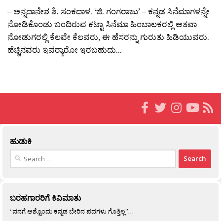
– ಅನ್ನದಾನೇಶ ಶಿ. ಸಂಕದಾಳ. ‘ಜಿ. ಗಂಗರಾಜು’ – ಕನ್ನಡ ಸಿನೆಮಾಗಳನ್ನೇ
ನೋಡಿಕೊಂಡು ಬಂದಿರುವ ಕಟ್ಟಾ ಸಿನೆಮಾ ಹಿಂಬಾಲಕರಲ್ಲಿ ಅತವಾ
ನೋಡುಗರಲ್ಲಿ ಕೆಲವೇ ಕೆಲವರು, ಈ ಹೆಸರನ್ನು ಗುರುತು ಹಿಡಿಯುವರು.
ಹೆಚ್ಚಿನವರು ಇವರ‍್ಯಾರೋ ಇರಬಹುದು...
ಹುಡುಕಿ
Search
for:
ಬರಹಗಾರರಿಗೆ ಕಿವಿಮಾತು
“ನನಗೆ ಅಶ್ಟೊಂದು ಕನ್ನಡ ಬೇರಿನ ಪದಗಳು ಗೊತ್ತಿಲ್ಲ”…