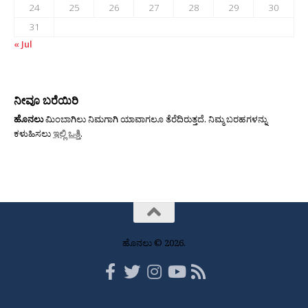
24
25
26
27
28
29
30
31
« Jul
ನೀವೂ ಬರೆಯಿರಿ
ಹೊನಲು
ಮಿಂಬಾಗಿಲು ನಿಮಗಾಗಿ ಯಾವಾಗಲೂ ತೆರೆದಿರುತ್ತದೆ. ನಿಮ್ಮ ಬರಹಗಳನ್ನು
ಕಳುಹಿಸಲು
ಇಲ್ಲಿ ಒತ್ತಿ
.
ಹೊನಲು © 2026.