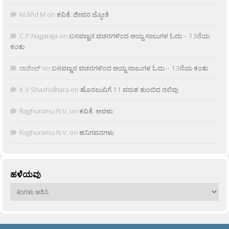
M âñd M
on
ಕವಿತೆ: ಜೀವನ ಜ್ಯೋತಿ
C.P.Nagaraja
on
ಬಸವಣ್ಣನ ವಚನಗಳಿಂದ ಆಯ್ದ ಸಾಲುಗಳ ಓದು – 13ನೆಯ
ಕಂತು
ರಾಜೀವ್
on
ಬಸವಣ್ಣನ ವಚನಗಳಿಂದ ಆಯ್ದ ಸಾಲುಗಳ ಓದು – 13ನೆಯ ಕಂತು
K.V Shashidhara
on
ಹೊನಲುವಿಗೆ 11 ವರುಶ ತುಂಬಿದ ನಲಿವು
Raghuramu N.V.
on
ಕವಿತೆ: ಅವಳು
Raghuramu N.V.
on
ಹನಿಗವನಗಳು
ಹಳೆಯವು
ಹಳೆಯವು