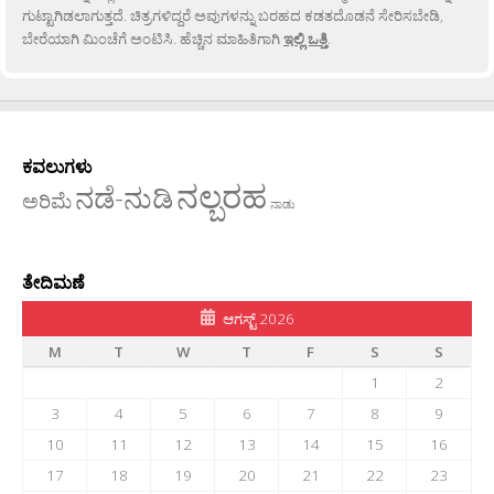
ಗುಟ್ಟಾಗಿಡಲಾಗುತ್ತದೆ. ಚಿತ್ರಗಳಿದ್ದರೆ ಅವುಗಳನ್ನು ಬರಹದ ಕಡತದೊಡನೆ ಸೇರಿಸಬೇಡಿ,
ಬೇರೆಯಾಗಿ ಮಿಂಚೆಗೆ ಅಂಟಿಸಿ. ಹೆಚ್ಚಿನ ಮಾಹಿತಿಗಾಗಿ
ಇಲ್ಲಿ ಒತ್ತಿ
.
ಕವಲುಗಳು
ನಲ್ಬರಹ
ನಡೆ-ನುಡಿ
ಅರಿಮೆ
ನಾಡು
ತೇದಿಮಣೆ
ಆಗಸ್ಟ್ 2026
M
T
W
T
F
S
S
1
2
3
4
5
6
7
8
9
10
11
12
13
14
15
16
17
18
19
20
21
22
23