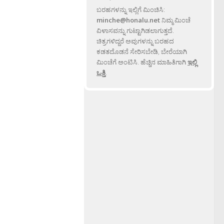
ಬರಹಗಳನ್ನು ಇಲ್ಲಿಗೆ ಮಿಂಚಿಸಿ:
minche@honalu.net
ನಿಮ್ಮ ಮಿಂಚೆ
ವಿಳಾಸವನ್ನು ಗುಟ್ಟಾಗಿಡಲಾಗುತ್ತದೆ.
ಚಿತ್ರಗಳಿದ್ದರೆ ಅವುಗಳನ್ನು ಬರಹದ
ಕಡತದೊಡನೆ ಸೇರಿಸಬೇಡಿ, ಬೇರೆಯಾಗಿ
ಮಿಂಚೆಗೆ ಅಂಟಿಸಿ. ಹೆಚ್ಚಿನ ಮಾಹಿತಿಗಾಗಿ
ಇಲ್ಲಿ
ಒತ್ತಿ
.