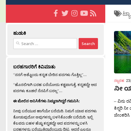
ಟ್ಯ
ಹುಡುಕಿ
Search
for:
ಬರಹಗಾರರಿಗೆ ಕಿವಿಮಾತು
“ನನಗೆ ಅಶ್ಟೊಂದು ಕನ್ನಡ ಬೇರಿನ ಪದಗಳು ಗೊತ್ತಿಲ್ಲ”…
ನಲ್ಬರಹ
23
“ಹೊನಲಿಗಾಗಿ ಬರಹ ಬರೆಯೋದು ಕಶ್ಟವಾಗುತ್ತೆ. ಕನ್ನಡದ್ದೇ ಆದ
ನೀ 
ಪದಗಳು ಕೂಡಲೆ ನೆನಪಿಗೆ ಬರಲ್ಲ”…
– ವಿನು ರ
ಈ ಮೇಲಿನ ಅನಿಸಿಕೆಗಳು ನಿಮ್ಮದಾಗಿದ್ದರೆ ಗಮನಿಸಿ:
ಕಿನ್ನರಿ ನ
ನೀವು ಬರೆಯುವ ಹಾಗೆಯೇ ಬರೆಯಿರಿ. ನಿಮಗೆ ಯಾವ ಪದಗಳು
ಜೇಂಕರಿಸಿ 
ತೋಚುವುದೋ ಅವುಗಳನ್ನು ಬಳಸಿಕೊಂಡೇ ಬರೆಯಿರಿ. ಇಲ್ಲಿ
ಕೆಲವರು ಬಹಳ ಹೆಚ್ಚು ಕನ್ನಡದ್ದೇ ಆದ ಪದಗಳನ್ನು ಬಳಸಿ
ಬರಹಗಳನ್ನು ಬರೆಯುತ್ತಿದ್ದಾರೆಂಬುದು ದಿಟ. ಆದರೆ ಎಲ್ಲರೂ