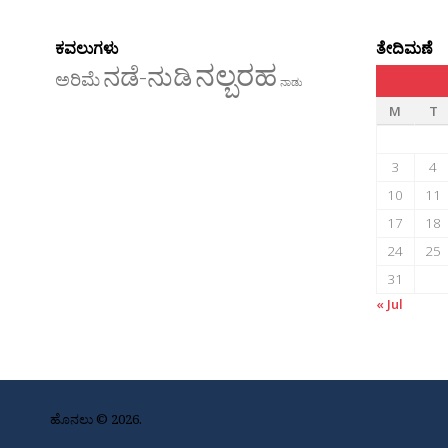
ಕವಲುಗಳು
ತೇದಿಮಣೆ
ನಲ್ಬರಹ
ನಡೆ-ನುಡಿ
ಅರಿಮೆ
ನಾಡು
M
T
3
4
10
11
17
18
24
25
31
« Jul
ಹೊನಲು © 2026.