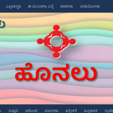
ಎಲ್ಲರಕನ್ನಡ
ಈ ಮಿಂಬಾಗಿಲ ಬಗ್ಗೆ
ಕಡತಗಳು
ವೀಡಿಯೋಗಳು
ು
ಸುತ್ತಾಟ
ಆಟೋಟ
ವಚನಗಳು
ತನ್ನೇಳಿಗೆ
ಹಿನ್ನಡವಳಿ
ಗ್ಯಾಜೆ