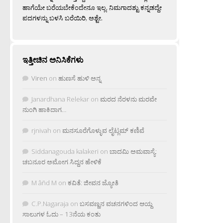
ಹಾಗೆಯೇ ಬರೆಯಬೇಕೆಂದೇನೂ ಇಲ್ಲ. ನಿಮಗಾದಶ್ಟು ಕನ್ನಡದ್ದೇ
ಪದಗಳನ್ನು ಬಳಸಿ ಬರೆಯಿರಿ, ಅಶ್ಟೇ.
ಇತ್ತೀಚಿನ ಅನಿಸಿಕೆಗಳು
Viren
on
ಹುಣಸೆ ಹುಳಿ ಅನ್ನ
Janardhana Relekar
on
ಮರದ ನೆರಳನು ಮರವೇ
ನುಂಗಿ ಹಾಕಿದಾಗ…
rjnivah
on
ಮನಸೂರೆಗೊಳ್ಳುವ ಲೈಟ್ಲಮ್ ಕಣಿವೆ
Siddanagouda kalakeri
on
ಬಾದಮಿ ಅಮವಾಸ್ಯೆ:
ಚಬನೂರ ಅಮೋಗ ಸಿದ್ದನ ಹೇಳಿಕೆ
M âñd M
on
ಕವಿತೆ: ಜೀವನ ಜ್ಯೋತಿ
C.P.Nagaraja
on
ಬಸವಣ್ಣನ ವಚನಗಳಿಂದ ಆಯ್ದ
ಸಾಲುಗಳ ಓದು – 13ನೆಯ ಕಂತು