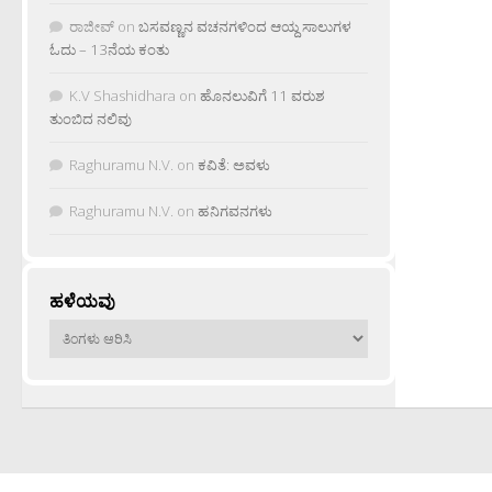
ರಾಜೀವ್
on
ಬಸವಣ್ಣನ ವಚನಗಳಿಂದ ಆಯ್ದ ಸಾಲುಗಳ
ಓದು – 13ನೆಯ ಕಂತು
K.V Shashidhara
on
ಹೊನಲುವಿಗೆ 11 ವರುಶ
ತುಂಬಿದ ನಲಿವು
Raghuramu N.V.
on
ಕವಿತೆ: ಅವಳು
Raghuramu N.V.
on
ಹನಿಗವನಗಳು
ಹಳೆಯವು
ಹಳೆಯವು