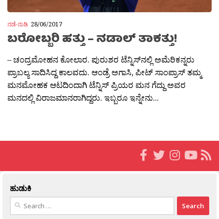
ನಡೆ-ನುಡಿ
28/06/2017
ಬರೋಬ್ಬರಿ ಹತ್ತು – ನಡಾಲ್​ ತಾಕತ್ತು!
– ಚಂದ್ರಮೋಹನ ಕೋಲಾರ. ಪುರುಶರ ಟೆನ್ನಿಸ್​ನಲ್ಲಿ ಅಮೆರಿಕನ್ನರು
ಪ್ರಾಬಲ್ಯ ಸಾದಿಸಿದ್ದ ಕಾಲವದು. ಆಂಡ್ರೆ ಅಗಾಸಿ, ಪೀಟ್ ಸಾಂಪ್ರಾಸ್​ ತಮ್ಮ
ಮನಮೋಹಕ ಆಟದಿಂದಾಗಿ ಟೆನ್ನಿಸ್​ ಪ್ರಿಯರ ಮನ ಗೆದ್ದು ಅವರ
ಮನದಲ್ಲಿ ವಿರಾಜಮಾನರಾಗಿದ್ದರು. ಇಬ್ಬರೂ ಇನ್ನೇನು...
ಹುಡುಕಿ
Search
for: