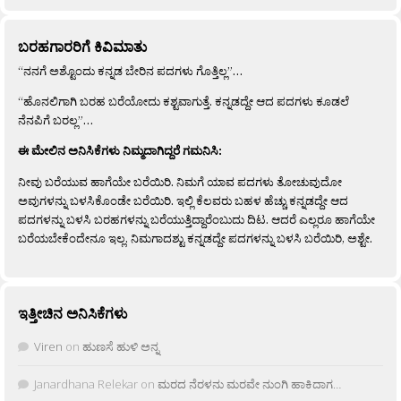
ಬರಹಗಾರರಿಗೆ ಕಿವಿಮಾತು
“ನನಗೆ ಅಶ್ಟೊಂದು ಕನ್ನಡ ಬೇರಿನ ಪದಗಳು ಗೊತ್ತಿಲ್ಲ”…
“ಹೊನಲಿಗಾಗಿ ಬರಹ ಬರೆಯೋದು ಕಶ್ಟವಾಗುತ್ತೆ. ಕನ್ನಡದ್ದೇ ಆದ ಪದಗಳು ಕೂಡಲೆ
ನೆನಪಿಗೆ ಬರಲ್ಲ”…
ಈ ಮೇಲಿನ ಅನಿಸಿಕೆಗಳು ನಿಮ್ಮದಾಗಿದ್ದರೆ ಗಮನಿಸಿ:
ನೀವು ಬರೆಯುವ ಹಾಗೆಯೇ ಬರೆಯಿರಿ. ನಿಮಗೆ ಯಾವ ಪದಗಳು ತೋಚುವುದೋ
ಅವುಗಳನ್ನು ಬಳಸಿಕೊಂಡೇ ಬರೆಯಿರಿ. ಇಲ್ಲಿ ಕೆಲವರು ಬಹಳ ಹೆಚ್ಚು ಕನ್ನಡದ್ದೇ ಆದ
ಪದಗಳನ್ನು ಬಳಸಿ ಬರಹಗಳನ್ನು ಬರೆಯುತ್ತಿದ್ದಾರೆಂಬುದು ದಿಟ. ಆದರೆ ಎಲ್ಲರೂ ಹಾಗೆಯೇ
ಬರೆಯಬೇಕೆಂದೇನೂ ಇಲ್ಲ. ನಿಮಗಾದಶ್ಟು ಕನ್ನಡದ್ದೇ ಪದಗಳನ್ನು ಬಳಸಿ ಬರೆಯಿರಿ, ಅಶ್ಟೇ.
ಇತ್ತೀಚಿನ ಅನಿಸಿಕೆಗಳು
Viren
on
ಹುಣಸೆ ಹುಳಿ ಅನ್ನ
Janardhana Relekar
on
ಮರದ ನೆರಳನು ಮರವೇ ನುಂಗಿ ಹಾಕಿದಾಗ…