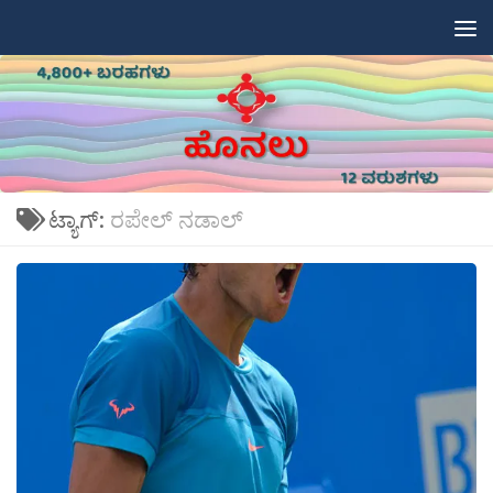
Skip to content
ಟ್ಯಾಗ್:
ರಪೇಲ್​ ನಡಾಲ್