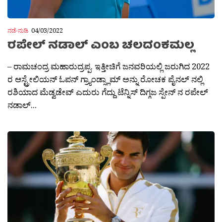
ನಡೆ-ನುಡಿ
04/03/2022
ರಪೇಲ್ ನಡಾಲ್ ಎಂಬ ಚಲದಂಕಮಲ್ಲ
– ರಾಮಚಂದ್ರ ಮಹಾರುದ್ರಪ್ಪ. ಇತ್ತೀಚಿಗೆ ಜನವರಿಯಲ್ಲಿ ಜರುಗಿದ 2022
ರ ಆಸ್ಟ್ರೇಲಿಯನ್ ಓಪನ್ ಗ್ರ‍್ಯಾಂಡ್ಸ್ಲಾಮ್ ಅನ್ನು ರೋಚಕ ಪೈನಲ್ ನಲ್ಲಿ
ರಶಿಯಾದ ಮೆಡ್ವಡೇವ್ ಎದುರು ಗೆದ್ದು ಟೆನ್ನಿಸ್ ದಿಗ್ಗಜ ಸ್ಪೇನ್ ನ ರಪೇಲ್
ನಡಾಲ್...