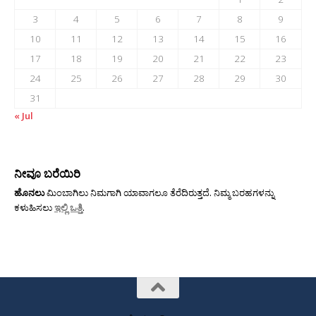
3
4
5
6
7
8
9
10
11
12
13
14
15
16
17
18
19
20
21
22
23
24
25
26
27
28
29
30
31
« Jul
ನೀವೂ ಬರೆಯಿರಿ
ಹೊನಲು
ಮಿಂಬಾಗಿಲು ನಿಮಗಾಗಿ ಯಾವಾಗಲೂ ತೆರೆದಿರುತ್ತದೆ. ನಿಮ್ಮ ಬರಹಗಳನ್ನು
ಕಳುಹಿಸಲು
ಇಲ್ಲಿ ಒತ್ತಿ
.