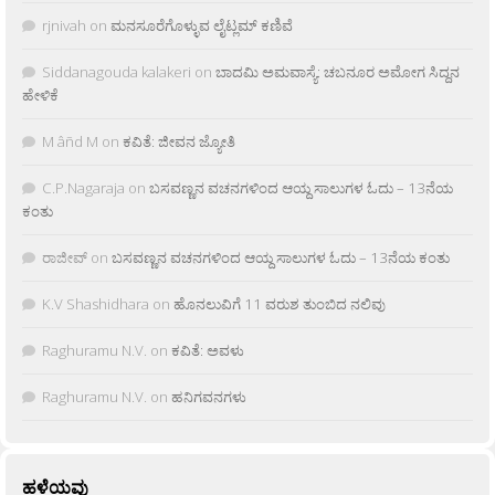
rjnivah
on
ಮನಸೂರೆಗೊಳ್ಳುವ ಲೈಟ್ಲಮ್ ಕಣಿವೆ
Siddanagouda kalakeri
on
ಬಾದಮಿ ಅಮವಾಸ್ಯೆ: ಚಬನೂರ ಅಮೋಗ ಸಿದ್ದನ
ಹೇಳಿಕೆ
M âñd M
on
ಕವಿತೆ: ಜೀವನ ಜ್ಯೋತಿ
C.P.Nagaraja
on
ಬಸವಣ್ಣನ ವಚನಗಳಿಂದ ಆಯ್ದ ಸಾಲುಗಳ ಓದು – 13ನೆಯ
ಕಂತು
ರಾಜೀವ್
on
ಬಸವಣ್ಣನ ವಚನಗಳಿಂದ ಆಯ್ದ ಸಾಲುಗಳ ಓದು – 13ನೆಯ ಕಂತು
K.V Shashidhara
on
ಹೊನಲುವಿಗೆ 11 ವರುಶ ತುಂಬಿದ ನಲಿವು
Raghuramu N.V.
on
ಕವಿತೆ: ಅವಳು
Raghuramu N.V.
on
ಹನಿಗವನಗಳು
ಹಳೆಯವು