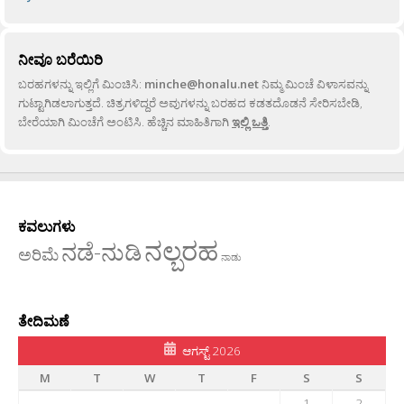
ನೀವೂ ಬರೆಯಿರಿ
ಬರಹಗಳನ್ನು ಇಲ್ಲಿಗೆ ಮಿಂಚಿಸಿ:
minche@honalu.net
ನಿಮ್ಮ ಮಿಂಚೆ ವಿಳಾಸವನ್ನು
ಗುಟ್ಟಾಗಿಡಲಾಗುತ್ತದೆ. ಚಿತ್ರಗಳಿದ್ದರೆ ಅವುಗಳನ್ನು ಬರಹದ ಕಡತದೊಡನೆ ಸೇರಿಸಬೇಡಿ,
ಬೇರೆಯಾಗಿ ಮಿಂಚೆಗೆ ಅಂಟಿಸಿ. ಹೆಚ್ಚಿನ ಮಾಹಿತಿಗಾಗಿ
ಇಲ್ಲಿ ಒತ್ತಿ
.
ಕವಲುಗಳು
ನಲ್ಬರಹ
ನಡೆ-ನುಡಿ
ಅರಿಮೆ
ನಾಡು
ತೇದಿಮಣೆ
ಆಗಸ್ಟ್ 2026
M
T
W
T
F
S
S
1
2