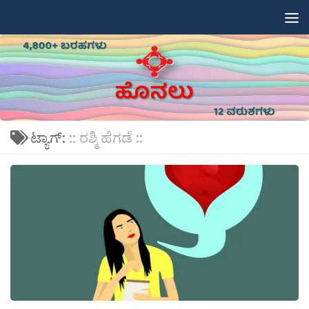
Skip to content
ಟ್ಯಾಗ್:
:: ರಶ್ಮಿ ಹೆಗಡೆ ::