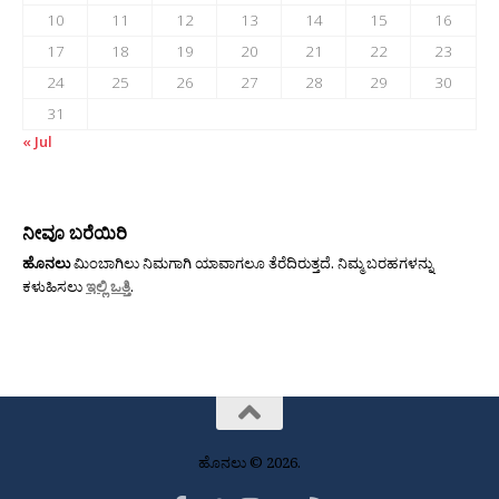
10
11
12
13
14
15
16
17
18
19
20
21
22
23
24
25
26
27
28
29
30
31
« Jul
ನೀವೂ ಬರೆಯಿರಿ
ಹೊನಲು
ಮಿಂಬಾಗಿಲು ನಿಮಗಾಗಿ ಯಾವಾಗಲೂ ತೆರೆದಿರುತ್ತದೆ. ನಿಮ್ಮ ಬರಹಗಳನ್ನು
ಕಳುಹಿಸಲು
ಇಲ್ಲಿ ಒತ್ತಿ
.
ಹೊನಲು © 2026.