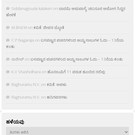
Siddanagouda kalakeri
on
ಬಾದಮಿ ಅಮವಾಸ್ಯೆ: ಚಬನೂರ ಅಮೋಗ ಸಿದ್ದನ
ಹೇಳಿಕೆ
M âñd M
on
ಕವಿತೆ: ಜೀವನ ಜ್ಯೋತಿ
C.P.Nagaraja
on
ಬಸವಣ್ಣನ ವಚನಗಳಿಂದ ಆಯ್ದ ಸಾಲುಗಳ ಓದು – 13ನೆಯ
ಕಂತು
ರಾಜೀವ್
on
ಬಸವಣ್ಣನ ವಚನಗಳಿಂದ ಆಯ್ದ ಸಾಲುಗಳ ಓದು – 13ನೆಯ ಕಂತು
K.V Shashidhara
on
ಹೊನಲುವಿಗೆ 11 ವರುಶ ತುಂಬಿದ ನಲಿವು
Raghuramu N.V.
on
ಕವಿತೆ: ಅವಳು
Raghuramu N.V.
on
ಹನಿಗವನಗಳು
ಹಳೆಯವು
ಹಳೆಯವು