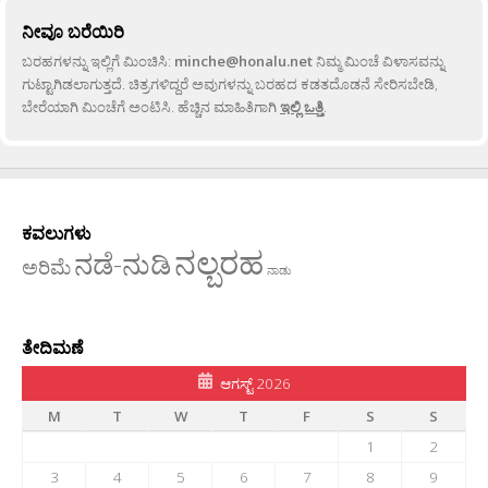
ನೀವೂ ಬರೆಯಿರಿ
ಬರಹಗಳನ್ನು ಇಲ್ಲಿಗೆ ಮಿಂಚಿಸಿ:
minche@honalu.net
ನಿಮ್ಮ ಮಿಂಚೆ ವಿಳಾಸವನ್ನು
ಗುಟ್ಟಾಗಿಡಲಾಗುತ್ತದೆ. ಚಿತ್ರಗಳಿದ್ದರೆ ಅವುಗಳನ್ನು ಬರಹದ ಕಡತದೊಡನೆ ಸೇರಿಸಬೇಡಿ,
ಬೇರೆಯಾಗಿ ಮಿಂಚೆಗೆ ಅಂಟಿಸಿ. ಹೆಚ್ಚಿನ ಮಾಹಿತಿಗಾಗಿ
ಇಲ್ಲಿ ಒತ್ತಿ
.
ಕವಲುಗಳು
ನಲ್ಬರಹ
ನಡೆ-ನುಡಿ
ಅರಿಮೆ
ನಾಡು
ತೇದಿಮಣೆ
ಆಗಸ್ಟ್ 2026
M
T
W
T
F
S
S
1
2
3
4
5
6
7
8
9