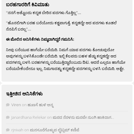
ಬರಹಗಾರರಿಗೆ ಕಿವಿಮಾತು
“ನನಗೆ ಅಶ್ಟೊಂದು ಕನ್ನಡ ಬೇರಿನ ಪದಗಳು ಗೊತ್ತಿಲ್ಲ”…
“ಹೊನಲಿಗಾಗಿ ಬರಹ ಬರೆಯೋದು ಕಶ್ಟವಾಗುತ್ತೆ. ಕನ್ನಡದ್ದೇ ಆದ ಪದಗಳು ಕೂಡಲೆ
ನೆನಪಿಗೆ ಬರಲ್ಲ”…
ಈ ಮೇಲಿನ ಅನಿಸಿಕೆಗಳು ನಿಮ್ಮದಾಗಿದ್ದರೆ ಗಮನಿಸಿ:
ನೀವು ಬರೆಯುವ ಹಾಗೆಯೇ ಬರೆಯಿರಿ. ನಿಮಗೆ ಯಾವ ಪದಗಳು ತೋಚುವುದೋ
ಅವುಗಳನ್ನು ಬಳಸಿಕೊಂಡೇ ಬರೆಯಿರಿ. ಇಲ್ಲಿ ಕೆಲವರು ಬಹಳ ಹೆಚ್ಚು ಕನ್ನಡದ್ದೇ ಆದ
ಪದಗಳನ್ನು ಬಳಸಿ ಬರಹಗಳನ್ನು ಬರೆಯುತ್ತಿದ್ದಾರೆಂಬುದು ದಿಟ. ಆದರೆ ಎಲ್ಲರೂ ಹಾಗೆಯೇ
ಬರೆಯಬೇಕೆಂದೇನೂ ಇಲ್ಲ. ನಿಮಗಾದಶ್ಟು ಕನ್ನಡದ್ದೇ ಪದಗಳನ್ನು ಬಳಸಿ ಬರೆಯಿರಿ, ಅಶ್ಟೇ.
ಇತ್ತೀಚಿನ ಅನಿಸಿಕೆಗಳು
Viren
on
ಹುಣಸೆ ಹುಳಿ ಅನ್ನ
Janardhana Relekar
on
ಮರದ ನೆರಳನು ಮರವೇ ನುಂಗಿ ಹಾಕಿದಾಗ…
rjnivah
on
ಮನಸೂರೆಗೊಳ್ಳುವ ಲೈಟ್ಲಮ್ ಕಣಿವೆ