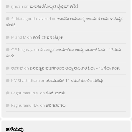
rjnivah
on
ಮನಸೂರೆಗೊಳ್ಳುವ ಲೈಟ್ಲಮ್ ಕಣಿವೆ
Siddanagouda kalakeri
on
ಬಾದಮಿ ಅಮವಾಸ್ಯೆ: ಚಬನೂರ ಅಮೋಗ ಸಿದ್ದನ
ಹೇಳಿಕೆ
M âñd M
on
ಕವಿತೆ: ಜೀವನ ಜ್ಯೋತಿ
C.P.Nagaraja
on
ಬಸವಣ್ಣನ ವಚನಗಳಿಂದ ಆಯ್ದ ಸಾಲುಗಳ ಓದು – 13ನೆಯ
ಕಂತು
ರಾಜೀವ್
on
ಬಸವಣ್ಣನ ವಚನಗಳಿಂದ ಆಯ್ದ ಸಾಲುಗಳ ಓದು – 13ನೆಯ ಕಂತು
K.V Shashidhara
on
ಹೊನಲುವಿಗೆ 11 ವರುಶ ತುಂಬಿದ ನಲಿವು
Raghuramu N.V.
on
ಕವಿತೆ: ಅವಳು
Raghuramu N.V.
on
ಹನಿಗವನಗಳು
ಹಳೆಯವು