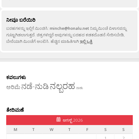
ನೀವೂ ಬರೆಯಿರಿ
ಬರಹಗಳನ್ನು ಇಲ್ಲಿಗೆ ಮಿಂಚಿಸಿ:
minche@honalu.net
ನಿಮ್ಮ ಮಿಂಚೆ ವಿಳಾಸವನ್ನು
ಗುಟ್ಟಾಗಿಡಲಾಗುತ್ತದೆ. ಚಿತ್ರಗಳಿದ್ದರೆ ಅವುಗಳನ್ನು ಬರಹದ ಕಡತದೊಡನೆ ಸೇರಿಸಬೇಡಿ,
ಬೇರೆಯಾಗಿ ಮಿಂಚೆಗೆ ಅಂಟಿಸಿ. ಹೆಚ್ಚಿನ ಮಾಹಿತಿಗಾಗಿ
ಇಲ್ಲಿ ಒತ್ತಿ
.
ಕವಲುಗಳು
ನಲ್ಬರಹ
ನಡೆ-ನುಡಿ
ಅರಿಮೆ
ನಾಡು
ತೇದಿಮಣೆ
ಆಗಸ್ಟ್ 2026
M
T
W
T
F
S
S
1
2