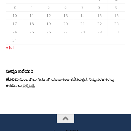
3
4
5
6
7
8
9
10
11
12
13
14
15
16
17
18
19
20
21
22
23
24
25
26
27
28
29
30
31
« Jul
ನೀವೂ ಬರೆಯಿರಿ
ಹೊನಲು
ಮಿಂಬಾಗಿಲು ನಿಮಗಾಗಿ ಯಾವಾಗಲೂ ತೆರೆದಿರುತ್ತದೆ. ನಿಮ್ಮ ಬರಹಗಳನ್ನು
ಕಳುಹಿಸಲು
ಇಲ್ಲಿ ಒತ್ತಿ
.