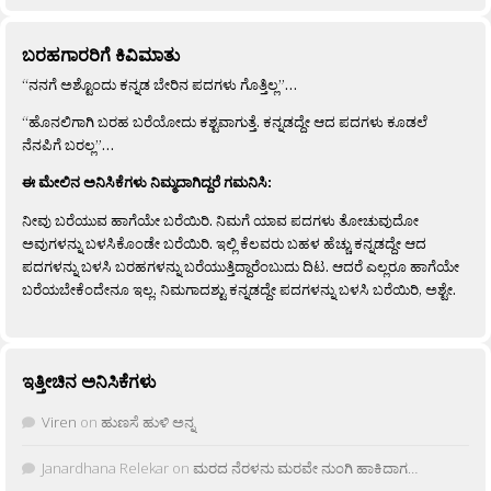
ಬರಹಗಾರರಿಗೆ ಕಿವಿಮಾತು
“ನನಗೆ ಅಶ್ಟೊಂದು ಕನ್ನಡ ಬೇರಿನ ಪದಗಳು ಗೊತ್ತಿಲ್ಲ”…
“ಹೊನಲಿಗಾಗಿ ಬರಹ ಬರೆಯೋದು ಕಶ್ಟವಾಗುತ್ತೆ. ಕನ್ನಡದ್ದೇ ಆದ ಪದಗಳು ಕೂಡಲೆ
ನೆನಪಿಗೆ ಬರಲ್ಲ”…
ಈ ಮೇಲಿನ ಅನಿಸಿಕೆಗಳು ನಿಮ್ಮದಾಗಿದ್ದರೆ ಗಮನಿಸಿ:
ನೀವು ಬರೆಯುವ ಹಾಗೆಯೇ ಬರೆಯಿರಿ. ನಿಮಗೆ ಯಾವ ಪದಗಳು ತೋಚುವುದೋ
ಅವುಗಳನ್ನು ಬಳಸಿಕೊಂಡೇ ಬರೆಯಿರಿ. ಇಲ್ಲಿ ಕೆಲವರು ಬಹಳ ಹೆಚ್ಚು ಕನ್ನಡದ್ದೇ ಆದ
ಪದಗಳನ್ನು ಬಳಸಿ ಬರಹಗಳನ್ನು ಬರೆಯುತ್ತಿದ್ದಾರೆಂಬುದು ದಿಟ. ಆದರೆ ಎಲ್ಲರೂ ಹಾಗೆಯೇ
ಬರೆಯಬೇಕೆಂದೇನೂ ಇಲ್ಲ. ನಿಮಗಾದಶ್ಟು ಕನ್ನಡದ್ದೇ ಪದಗಳನ್ನು ಬಳಸಿ ಬರೆಯಿರಿ, ಅಶ್ಟೇ.
ಇತ್ತೀಚಿನ ಅನಿಸಿಕೆಗಳು
Viren
on
ಹುಣಸೆ ಹುಳಿ ಅನ್ನ
Janardhana Relekar
on
ಮರದ ನೆರಳನು ಮರವೇ ನುಂಗಿ ಹಾಕಿದಾಗ…