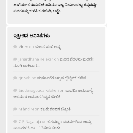
ಹಾಗೆಯೇ ಬರೆಯಬೇಕೆಂದೇನೂ ಇಲ್ಲ. ನಿಮಗಾದಶ್ಟು ಕನ್ನಡದ್ದೇ
ಪದಗಳನ್ನು ಬಳಸಿ ಬರೆಯಿರಿ, ಅಶ್ಟೇ.
ಇತ್ತೀಚಿನ ಅನಿಸಿಕೆಗಳು
Viren
on
ಹುಣಸೆ ಹುಳಿ ಅನ್ನ
Janardhana Relekar
on
ಮರದ ನೆರಳನು ಮರವೇ
ನುಂಗಿ ಹಾಕಿದಾಗ…
rjnivah
on
ಮನಸೂರೆಗೊಳ್ಳುವ ಲೈಟ್ಲಮ್ ಕಣಿವೆ
Siddanagouda kalakeri
on
ಬಾದಮಿ ಅಮವಾಸ್ಯೆ:
ಚಬನೂರ ಅಮೋಗ ಸಿದ್ದನ ಹೇಳಿಕೆ
M âñd M
on
ಕವಿತೆ: ಜೀವನ ಜ್ಯೋತಿ
C.P.Nagaraja
on
ಬಸವಣ್ಣನ ವಚನಗಳಿಂದ ಆಯ್ದ
ಸಾಲುಗಳ ಓದು – 13ನೆಯ ಕಂತು