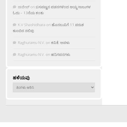
ರಾಜೀವ್
on
ಬಸವಣ್ಣನ ವಚನಗಳಿಂದ ಆಯ್ದ ಸಾಲುಗಳ
ಓದು – 13ನೆಯ ಕಂತು
K.V Shashidhara
on
ಹೊನಲುವಿಗೆ 11 ವರುಶ
ತುಂಬಿದ ನಲಿವು
Raghuramu N.V.
on
ಕವಿತೆ: ಅವಳು
Raghuramu N.V.
on
ಹನಿಗವನಗಳು
ಹಳೆಯವು
ಹಳೆಯವು