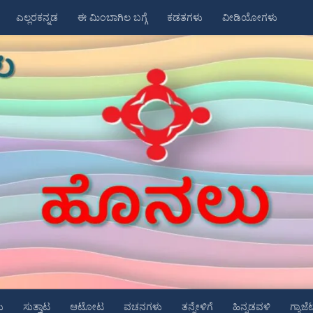
ಎಲ್ಲರಕನ್ನಡ
ಈ ಮಿಂಬಾಗಿಲ ಬಗ್ಗೆ
ಕಡತಗಳು
ವೀಡಿಯೋಗಳು
ು
ಸುತ್ತಾಟ
ಆಟೋಟ
ವಚನಗಳು
ತನ್ನೇಳಿಗೆ
ಹಿನ್ನಡವಳಿ
ಗ್ಯಾಜೆ