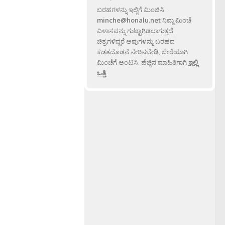
ಬರಹಗಳನ್ನು ಇಲ್ಲಿಗೆ ಮಿಂಚಿಸಿ:
minche@honalu.net
ನಿಮ್ಮ ಮಿಂಚೆ
ವಿಳಾಸವನ್ನು ಗುಟ್ಟಾಗಿಡಲಾಗುತ್ತದೆ.
ಚಿತ್ರಗಳಿದ್ದರೆ ಅವುಗಳನ್ನು ಬರಹದ
ಕಡತದೊಡನೆ ಸೇರಿಸಬೇಡಿ, ಬೇರೆಯಾಗಿ
ಮಿಂಚೆಗೆ ಅಂಟಿಸಿ. ಹೆಚ್ಚಿನ ಮಾಹಿತಿಗಾಗಿ
ಇಲ್ಲಿ
ಒತ್ತಿ
.