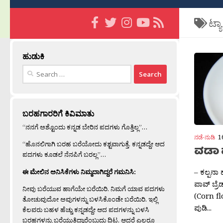
ಟ್ಯ
ಹುಡುಕಿ
Search
for:
ಬರಹಗಾರರಿಗೆ ಕಿವಿಮಾತು
“ನನಗೆ ಅಶ್ಟೊಂದು ಕನ್ನಡ ಬೇರಿನ ಪದಗಳು ಗೊತ್ತಿಲ್ಲ”…
ನಡೆ-ನುಡಿ
1
“ಹೊನಲಿಗಾಗಿ ಬರಹ ಬರೆಯೋದು ಕಶ್ಟವಾಗುತ್ತೆ. ಕನ್ನಡದ್ದೇ ಆದ
ವಡಾ 
ಪದಗಳು ಕೂಡಲೆ ನೆನಪಿಗೆ ಬರಲ್ಲ”…
– ಕಲ್ಪನಾ 
ಈ ಮೇಲಿನ ಅನಿಸಿಕೆಗಳು ನಿಮ್ಮದಾಗಿದ್ದರೆ ಗಮನಿಸಿ:
ಪಾವ್ ಬ್ರ
ನೀವು ಬರೆಯುವ ಹಾಗೆಯೇ ಬರೆಯಿರಿ. ನಿಮಗೆ ಯಾವ ಪದಗಳು
(Corn fl
ತೋಚುವುದೋ ಅವುಗಳನ್ನು ಬಳಸಿಕೊಂಡೇ ಬರೆಯಿರಿ. ಇಲ್ಲಿ
ಪುಡಿ...
ಕೆಲವರು ಬಹಳ ಹೆಚ್ಚು ಕನ್ನಡದ್ದೇ ಆದ ಪದಗಳನ್ನು ಬಳಸಿ
ಬರಹಗಳನ್ನು ಬರೆಯುತ್ತಿದ್ದಾರೆಂಬುದು ದಿಟ. ಆದರೆ ಎಲ್ಲರೂ