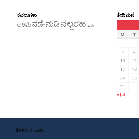
ಕವಲುಗಳು
ತೇದಿಮಣೆ
ನಲ್ಬರಹ
ನಡೆ-ನುಡಿ
ಅರಿಮೆ
ನಾಡು
M
T
3
4
10
11
17
18
24
25
31
« Jul
ಹೊನಲು © 2026.