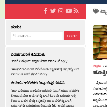
ಟ್ಯ
ಹುಡುಕಿ
Search
for:
ಬರಹಗಾರರಿಗೆ ಕಿವಿಮಾತು
“ನನಗೆ ಅಶ್ಟೊಂದು ಕನ್ನಡ ಬೇರಿನ ಪದಗಳು ಗೊತ್ತಿಲ್ಲ”…
ನಲ್ಬರಹ
27
“ಹೊನಲಿಗಾಗಿ ಬರಹ ಬರೆಯೋದು ಕಶ್ಟವಾಗುತ್ತೆ. ಕನ್ನಡದ್ದೇ ಆದ
ಹೊತ್ತ
ಪದಗಳು ಕೂಡಲೆ ನೆನಪಿಗೆ ಬರಲ್ಲ”…
– ಪ್ರಿಯದರ‍
ಈ ಮೇಲಿನ ಅನಿಸಿಕೆಗಳು ನಿಮ್ಮದಾಗಿದ್ದರೆ ಗಮನಿಸಿ:
ಬಹುಮುಕ್ಯ ಪ
ನೀವು ಬರೆಯುವ ಹಾಗೆಯೇ ಬರೆಯಿರಿ. ನಿಮಗೆ ಯಾವ ಪದಗಳು
ವಿಕಸಿಸುವಲ
ತೋಚುವುದೋ ಅವುಗಳನ್ನು ಬಳಸಿಕೊಂಡೇ ಬರೆಯಿರಿ. ಇಲ್ಲಿ
ಜ್ನಾನಬಂಡಾ
ಕೆಲವರು ಬಹಳ ಹೆಚ್ಚು ಕನ್ನಡದ್ದೇ ಆದ ಪದಗಳನ್ನು ಬಳಸಿ
ಎನ್ನುವುದೇ 
ಬರಹಗಳನ್ನು ಬರೆಯುತ್ತಿದ್ದಾರೆಂಬುದು ದಿಟ. ಆದರೆ ಎಲ್ಲರೂ