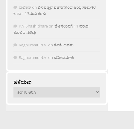
ರಾಜೀವ್
on
ಬಸವಣ್ಣನ ವಚನಗಳಿಂದ ಆಯ್ದ ಸಾಲುಗಳ
ಓದು – 13ನೆಯ ಕಂತು
K.V Shashidhara
on
ಹೊನಲುವಿಗೆ 11 ವರುಶ
ತುಂಬಿದ ನಲಿವು
Raghuramu N.V.
on
ಕವಿತೆ: ಅವಳು
Raghuramu N.V.
on
ಹನಿಗವನಗಳು
ಹಳೆಯವು
ಹಳೆಯವು