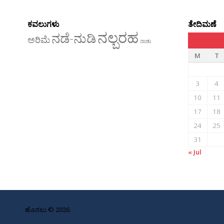
ಕವಲುಗಳು
ತೇದಿಮಣೆ
ನಲ್ಬರಹ
ನಡೆ-ನುಡಿ
ಅರಿಮೆ
ನಾಡು
M
T
3
4
10
11
17
18
24
25
31
« Jul
ಹೊನಲು © 2026.