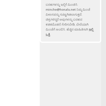
ಬರಹಗಳನ್ನು ಇಲ್ಲಿಗೆ ಮಿಂಚಿಸಿ:
minche@honalu.net
ನಿಮ್ಮ ಮಿಂಚೆ
ವಿಳಾಸವನ್ನು ಗುಟ್ಟಾಗಿಡಲಾಗುತ್ತದೆ.
ಚಿತ್ರಗಳಿದ್ದರೆ ಅವುಗಳನ್ನು ಬರಹದ
ಕಡತದೊಡನೆ ಸೇರಿಸಬೇಡಿ, ಬೇರೆಯಾಗಿ
ಮಿಂಚೆಗೆ ಅಂಟಿಸಿ. ಹೆಚ್ಚಿನ ಮಾಹಿತಿಗಾಗಿ
ಇಲ್ಲಿ
ಒತ್ತಿ
.