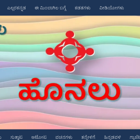
ಎಲ್ಲರಕನ್ನಡ
ಈ ಮಿಂಬಾಗಿಲ ಬಗ್ಗೆ
ಕಡತಗಳು
ವೀಡಿಯೋಗಳು
ು
ಸುತ್ತಾಟ
ಆಟೋಟ
ವಚನಗಳು
ತನ್ನೇಳಿಗೆ
ಹಿನ್ನಡವಳಿ
ಗ್ಯಾಜೆ