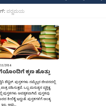
ಾಗ್:
ವರ‍್ಣಮಯ
/11/2014
ಿಗೆಯೊಂದಿಗೆ ಕ್ಶಣ ಹೊತ್ತು
್ಶಿನಿ ಶೆಟ್ಟರ್. ಪುಸ್ತಕಗಳು ನಮ್ಮೆಲ್ಲರ ಜೀವನದಲ್ಲಿ
ಾತ್ರ ವಹಿಸುತ್ತವೆ. ಒಬ್ಬ ಮನುಶ್ಯನ ವ್ಯಕ್ತಿತ್ವ
್ಲಿ ಪುಸ್ತಕಗಳು ಅವಶ್ಯಕವಾಗಿವೆ. ಪುಸ್ತಕವು
ರದ ಕೀಲಿಕೈ ಇದ್ದಂತೆ. ಪುಸ್ತಕಗಳಿಗೆ ಅಂತ್ಯ
ಇಲ್ಲ. ಅವು...