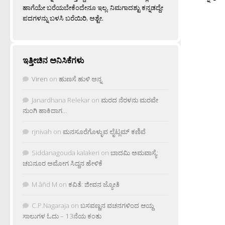
ಹಾಗೆಯೇ ಬರೆಯಬೇಕೆಂದೇನೂ ಇಲ್ಲ. ನಿಮಗಾದಶ್ಟು ಕನ್ನಡದ್ದೇ
ಪದಗಳನ್ನು ಬಳಸಿ ಬರೆಯಿರಿ, ಅಶ್ಟೇ.
ಇತ್ತೀಚಿನ ಅನಿಸಿಕೆಗಳು
Viren
on
ಹುಣಸೆ ಹುಳಿ ಅನ್ನ
Janardhana Relekar
on
ಮರದ ನೆರಳನು ಮರವೇ
ನುಂಗಿ ಹಾಕಿದಾಗ…
rjnivah
on
ಮನಸೂರೆಗೊಳ್ಳುವ ಲೈಟ್ಲಮ್ ಕಣಿವೆ
Siddanagouda kalakeri
on
ಬಾದಮಿ ಅಮವಾಸ್ಯೆ:
ಚಬನೂರ ಅಮೋಗ ಸಿದ್ದನ ಹೇಳಿಕೆ
M âñd M
on
ಕವಿತೆ: ಜೀವನ ಜ್ಯೋತಿ
C.P.Nagaraja
on
ಬಸವಣ್ಣನ ವಚನಗಳಿಂದ ಆಯ್ದ
ಸಾಲುಗಳ ಓದು – 13ನೆಯ ಕಂತು