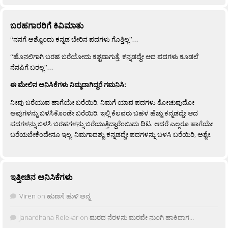
ಬರಹಗಾರರಿಗೆ ಕಿವಿಮಾತು
“ನನಗೆ ಅಶ್ಟೊಂದು ಕನ್ನಡ ಬೇರಿನ ಪದಗಳು ಗೊತ್ತಿಲ್ಲ”…
“ಹೊನಲಿಗಾಗಿ ಬರಹ ಬರೆಯೋದು ಕಶ್ಟವಾಗುತ್ತೆ. ಕನ್ನಡದ್ದೇ ಆದ ಪದಗಳು ಕೂಡಲೆ
ನೆನಪಿಗೆ ಬರಲ್ಲ”…
ಈ ಮೇಲಿನ ಅನಿಸಿಕೆಗಳು ನಿಮ್ಮದಾಗಿದ್ದರೆ ಗಮನಿಸಿ:
ನೀವು ಬರೆಯುವ ಹಾಗೆಯೇ ಬರೆಯಿರಿ. ನಿಮಗೆ ಯಾವ ಪದಗಳು ತೋಚುವುದೋ
ಅವುಗಳನ್ನು ಬಳಸಿಕೊಂಡೇ ಬರೆಯಿರಿ. ಇಲ್ಲಿ ಕೆಲವರು ಬಹಳ ಹೆಚ್ಚು ಕನ್ನಡದ್ದೇ ಆದ
ಪದಗಳನ್ನು ಬಳಸಿ ಬರಹಗಳನ್ನು ಬರೆಯುತ್ತಿದ್ದಾರೆಂಬುದು ದಿಟ. ಆದರೆ ಎಲ್ಲರೂ ಹಾಗೆಯೇ
ಬರೆಯಬೇಕೆಂದೇನೂ ಇಲ್ಲ. ನಿಮಗಾದಶ್ಟು ಕನ್ನಡದ್ದೇ ಪದಗಳನ್ನು ಬಳಸಿ ಬರೆಯಿರಿ, ಅಶ್ಟೇ.
ಇತ್ತೀಚಿನ ಅನಿಸಿಕೆಗಳು
Viren
on
ಹುಣಸೆ ಹುಳಿ ಅನ್ನ
Janardhana Relekar
on
ಮರದ ನೆರಳನು ಮರವೇ ನುಂಗಿ ಹಾಕಿದಾಗ…