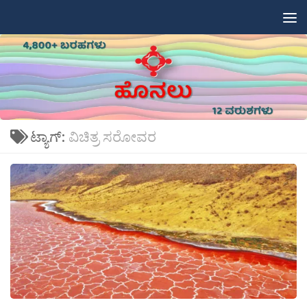
Skip to content
ಟ್ಯಾಗ್:
ವಿಚಿತ್ರ ಸರೋವರ