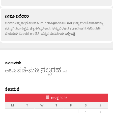
ನೀವೂ ಬರೆಯಿರಿ
ಬರಹಗಳನ್ನು ಇಲ್ಲಿಗೆ ಮಿಂಚಿಸಿ:
minche@honalu.net
ನಿಮ್ಮ ಮಿಂಚೆ ವಿಳಾಸವನ್ನು
ಗುಟ್ಟಾಗಿಡಲಾಗುತ್ತದೆ. ಚಿತ್ರಗಳಿದ್ದರೆ ಅವುಗಳನ್ನು ಬರಹದ ಕಡತದೊಡನೆ ಸೇರಿಸಬೇಡಿ,
ಬೇರೆಯಾಗಿ ಮಿಂಚೆಗೆ ಅಂಟಿಸಿ. ಹೆಚ್ಚಿನ ಮಾಹಿತಿಗಾಗಿ
ಇಲ್ಲಿ ಒತ್ತಿ
.
ಕವಲುಗಳು
ನಲ್ಬರಹ
ನಡೆ-ನುಡಿ
ಅರಿಮೆ
ನಾಡು
ತೇದಿಮಣೆ
ಆಗಸ್ಟ್ 2026
M
T
W
T
F
S
S
1
2