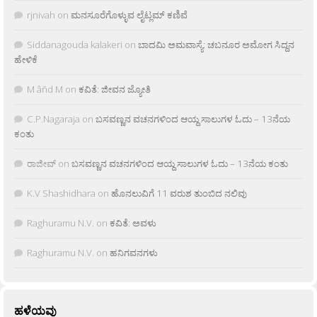
rjnivah
on
ಮನಸೂರೆಗೊಳ್ಳುವ ಲೈಟ್ಲಮ್ ಕಣಿವೆ
Siddanagouda kalakeri
on
ಬಾದಮಿ ಅಮವಾಸ್ಯೆ: ಚಬನೂರ ಅಮೋಗ ಸಿದ್ದನ
ಹೇಳಿಕೆ
M âñd M
on
ಕವಿತೆ: ಜೀವನ ಜ್ಯೋತಿ
C.P.Nagaraja
on
ಬಸವಣ್ಣನ ವಚನಗಳಿಂದ ಆಯ್ದ ಸಾಲುಗಳ ಓದು – 13ನೆಯ
ಕಂತು
ರಾಜೀವ್
on
ಬಸವಣ್ಣನ ವಚನಗಳಿಂದ ಆಯ್ದ ಸಾಲುಗಳ ಓದು – 13ನೆಯ ಕಂತು
K.V Shashidhara
on
ಹೊನಲುವಿಗೆ 11 ವರುಶ ತುಂಬಿದ ನಲಿವು
Raghuramu N.V.
on
ಕವಿತೆ: ಅವಳು
Raghuramu N.V.
on
ಹನಿಗವನಗಳು
ಹಳೆಯವು