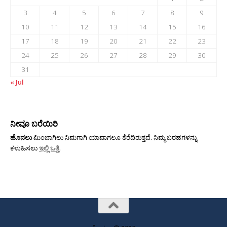
3
4
5
6
7
8
9
10
11
12
13
14
15
16
17
18
19
20
21
22
23
24
25
26
27
28
29
30
31
« Jul
ನೀವೂ ಬರೆಯಿರಿ
ಹೊನಲು
ಮಿಂಬಾಗಿಲು ನಿಮಗಾಗಿ ಯಾವಾಗಲೂ ತೆರೆದಿರುತ್ತದೆ. ನಿಮ್ಮ ಬರಹಗಳನ್ನು
ಕಳುಹಿಸಲು
ಇಲ್ಲಿ ಒತ್ತಿ
.