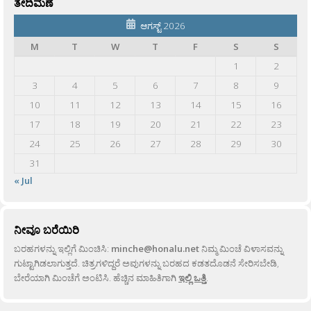
ತೇದಿಮಣೆ
ಆಗಸ್ಟ್ 2026
M
T
W
T
F
S
S
1
2
3
4
5
6
7
8
9
10
11
12
13
14
15
16
17
18
19
20
21
22
23
24
25
26
27
28
29
30
31
« Jul
ನೀವೂ ಬರೆಯಿರಿ
ಬರಹಗಳನ್ನು ಇಲ್ಲಿಗೆ ಮಿಂಚಿಸಿ:
minche@honalu.net
ನಿಮ್ಮ ಮಿಂಚೆ ವಿಳಾಸವನ್ನು
ಗುಟ್ಟಾಗಿಡಲಾಗುತ್ತದೆ. ಚಿತ್ರಗಳಿದ್ದರೆ ಅವುಗಳನ್ನು ಬರಹದ ಕಡತದೊಡನೆ ಸೇರಿಸಬೇಡಿ,
ಬೇರೆಯಾಗಿ ಮಿಂಚೆಗೆ ಅಂಟಿಸಿ. ಹೆಚ್ಚಿನ ಮಾಹಿತಿಗಾಗಿ
ಇಲ್ಲಿ ಒತ್ತಿ
.