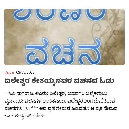
ನಲ್ಬರಹ
03/11/2022
ಏಲೇಶ್ವರ ಕೇತಯ್ಯನವರ ವಚನದ ಓದು
– ಸಿ.ಪಿ.ನಾಗರಾಜ. ಊರು: ಏಲೇಶ್ವರ, ಯಾದಗಿರಿ ಜಿಲ್ಲೆ ಕಸುಬು:
ವ್ಯವಸಾಯ ವಚನಗಳ ಅಂಕಿತನಾಮ: ಏಲೇಶ್ವರಲಿಂಗ ದೊರೆತಿರುವ
ವಚನಗಳು: 75 *** ಆವ ವ್ರತ ನೇಮವ ಹಿಡಿದಡೂ ಆ ವ್ರತ ನೇಮದ
ಭಾವ ಶುದ್ಧವಾಗಿರಬೇಕು...