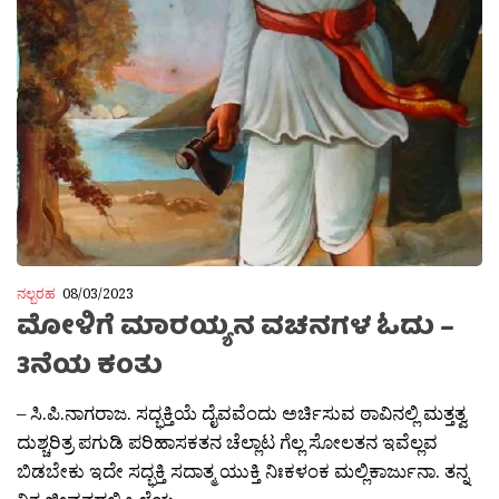
ನಲ್ಬರಹ
08/03/2023
ಮೋಳಿಗೆ ಮಾರಯ್ಯನ ವಚನಗಳ ಓದು –
3ನೆಯ ಕಂತು
– ಸಿ.ಪಿ.ನಾಗರಾಜ. ಸದ್ಭಕ್ತಿಯೆ ದೈವವೆಂದು ಅರ್ಚಿಸುವ ಠಾವಿನಲ್ಲಿ ಮತ್ತತ್ವ
ದುಶ್ಚರಿತ್ರ ಪಗುಡಿ ಪರಿಹಾಸಕತನ ಚೆಲ್ಲಾಟ ಗೆಲ್ಲ ಸೋಲತನ ಇವೆಲ್ಲವ
ಬಿಡಬೇಕು ಇದೇ ಸದ್ಭಕ್ತಿ ಸದಾತ್ಮ ಯುಕ್ತಿ ನಿಃಕಳಂಕ ಮಲ್ಲಿಕಾರ್ಜುನಾ. ತನ್ನ