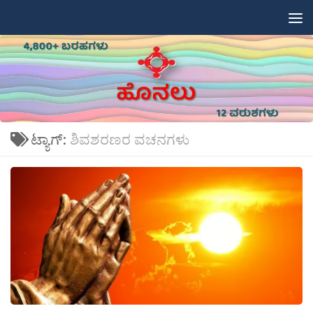
Skip to content
ಟ್ಯಾಗ್:
ಶಿವಶರಣರ ವಚನಗಳು