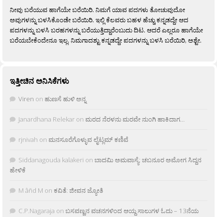
ನೀವು ಬರೆಯುವ ಹಾಗೆಯೇ ಬರೆಯಿರಿ. ನಿಮಗೆ ಯಾವ ಪದಗಳು ತೋಚುವುದೋ
ಅವುಗಳನ್ನು ಬಳಸಿಕೊಂಡೇ ಬರೆಯಿರಿ. ಇಲ್ಲಿ ಕೆಲವರು ಬಹಳ ಹೆಚ್ಚು ಕನ್ನಡದ್ದೇ ಆದ
ಪದಗಳನ್ನು ಬಳಸಿ ಬರಹಗಳನ್ನು ಬರೆಯುತ್ತಿದ್ದಾರೆಂಬುದು ದಿಟ. ಆದರೆ ಎಲ್ಲರೂ ಹಾಗೆಯೇ
ಬರೆಯಬೇಕೆಂದೇನೂ ಇಲ್ಲ. ನಿಮಗಾದಶ್ಟು ಕನ್ನಡದ್ದೇ ಪದಗಳನ್ನು ಬಳಸಿ ಬರೆಯಿರಿ, ಅಶ್ಟೇ.
ಇತ್ತೀಚಿನ ಅನಿಸಿಕೆಗಳು
Viren
on
ಹುಣಸೆ ಹುಳಿ ಅನ್ನ
Janardhana Relekar
on
ಮರದ ನೆರಳನು ಮರವೇ ನುಂಗಿ ಹಾಕಿದಾಗ…
rjnivah
on
ಮನಸೂರೆಗೊಳ್ಳುವ ಲೈಟ್ಲಮ್ ಕಣಿವೆ
Siddanagouda kalakeri
on
ಬಾದಮಿ ಅಮವಾಸ್ಯೆ: ಚಬನೂರ ಅಮೋಗ ಸಿದ್ದನ
ಹೇಳಿಕೆ
M âñd M
on
ಕವಿತೆ: ಜೀವನ ಜ್ಯೋತಿ
C.P.Nagaraja
on
ಬಸವಣ್ಣನ ವಚನಗಳಿಂದ ಆಯ್ದ ಸಾಲುಗಳ ಓದು – 13ನೆಯ