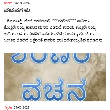
ನಲ್ಬರಹ
04/10/2024
ವಚನಗಳು
– ಶಿವಮೂರ‍್ತಿ. ಹೆಚ್. ದಾವಣಗೆರೆ. ***ಮರೆತರೆ*** ಕಾವಿಯ
ತೊಟ್ಟರೇನಯ್ಯ ಕಾಮದ ಮನವ ಬಿಡದಿರೆ ಕಾದಿಯ ಉಟ್ಟರೇನಯ್ಯ
ಗಾದಿಯ ಆಸೆಯ ಬಿಡದಿರೆ ಕಾಕಿಯ ದರಿಸಿದರೇನಯ್ಯ ಶೋಕಿಯ
ಲಂಚವ ಬಿಡದಿರೆ ಬಕ್ತರಂತೆ ನಾಮವ ಹಾಕಿದರೇನಯ್ಯ ಶಿವ ಶರಣರನು...
ನಲ್ಬರಹ
29/05/2023