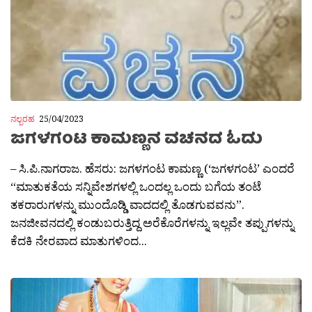
ನಲ್ಬರಹ
25/04/2023
ಜಗಳಗಂಟ ಕಾಮಣ್ಣನ ವಚನದ ಓದು
– ಸಿ.ಪಿ.ನಾಗರಾಜ. ಹೆಸರು: ಜಗಳಗಂಟ ಕಾಮಣ್ಣ (‘ಜಗಳಗಂಟ’ ಎಂದರೆ
“ಮಾತುಕತೆಯ ಸನ್ನಿವೇಶಗಳಲ್ಲಿ ಒಂದಲ್ಲ ಒಂದು ಬಗೆಯ ತಂಟೆ
ತಕರಾರುಗಳನ್ನು ಮುಂದೊಡ್ಡಿ ವಾದದಲ್ಲಿ ತೊಡಗುವವನು”.
ಜನಜೀವನದಲ್ಲಿ ಕಂಡುಬರುತ್ತಿದ್ದ ಅರೆಕೊರೆಗಳನ್ನು ಇಲ್ಲವೇ ತಪ್ಪುಗಳನ್ನು
ಕೆದಕಿ ನೇರವಾದ ಮಾತುಗಳಿಂದ...