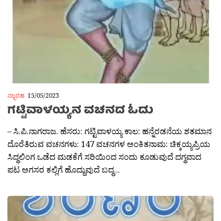
ನಲ್ಬರಹ
15/05/2023
ಗಟ್ಟಿವಾಳಯ್ಯನ ವಚನದ ಓದು
– ಸಿ.ಪಿ.ನಾಗರಾಜ. ಹೆಸರು: ಗಟ್ಟಿವಾಳಯ್ಯ ಕಾಲ: ಹನ್ನೆರಡನೆಯ ಶತಮಾನ
ದೊರೆತಿರುವ ವಚನಗಳು: 147 ವಚನಗಳ ಅಂಕಿತನಾಮ: ಚಿಕ್ಕಯ್ಯಪ್ರಿಯ
ಸಿದ್ಧಲಿಂಗ ಒಡೆದ ಮಡಕೆಗೆ ಸರಿಯಿಂದ ಸಂದು ಕೂಡುವುದೆ ದಗ್ಧವಾದ
ಪಟ ಅಗಸರ ಕಲ್ಲಿಗೆ ಹೊದ್ದುವುದೆ ಬದ್ಧ...