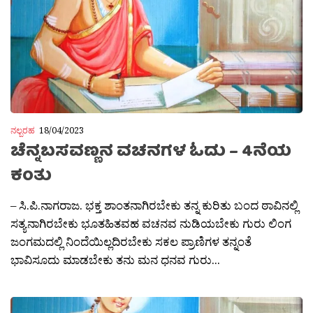
ನಲ್ಬರಹ
18/04/2023
ಚೆನ್ನಬಸವಣ್ಣನ ವಚನಗಳ ಓದು – 4ನೆಯ
ಕಂತು
– ಸಿ.ಪಿ.ನಾಗರಾಜ. ಭಕ್ತ ಶಾಂತನಾಗಿರಬೇಕು ತನ್ನ ಕುರಿತು ಬಂದ ಠಾವಿನಲ್ಲಿ
ಸತ್ಯನಾಗಿರಬೇಕು ಭೂತಹಿತವಹ ವಚನವ ನುಡಿಯಬೇಕು ಗುರು ಲಿಂಗ
ಜಂಗಮದಲ್ಲಿ ನಿಂದೆಯಿಲ್ಲದಿರಬೇಕು ಸಕಲ ಪ್ರಾಣಿಗಳ ತನ್ನಂತೆ
ಭಾವಿಸೂದು ಮಾಡಬೇಕು ತನು ಮನ ಧನವ ಗುರು...