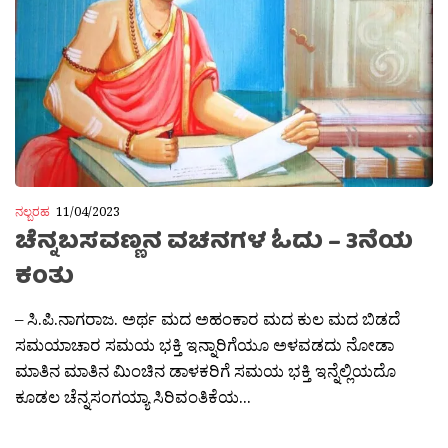
ನಲ್ಬರಹ
11/04/2023
ಚೆನ್ನಬಸವಣ್ಣನ ವಚನಗಳ ಓದು – 3ನೆಯ
ಕಂತು
– ಸಿ.ಪಿ.ನಾಗರಾಜ. ಅರ್ಥ ಮದ ಅಹಂಕಾರ ಮದ ಕುಲ ಮದ ಬಿಡದೆ
ಸಮಯಾಚಾರ ಸಮಯ ಭಕ್ತಿ ಇನ್ನಾರಿಗೆಯೂ ಅಳವಡದು ನೋಡಾ
ಮಾತಿನ ಮಾತಿನ ಮಿಂಚಿನ ಡಾಳಕರಿಗೆ ಸಮಯ ಭಕ್ತಿ ಇನ್ನೆಲ್ಲಿಯದೊ
ಕೂಡಲ ಚೆನ್ನಸಂಗಯ್ಯಾ ಸಿರಿವಂತಿಕೆಯ...