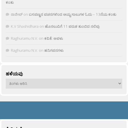
ಕಂತು
ರಾಜೀವ್
on
ಬಸವಣ್ಣನ ವಚನಗಳಿಂದ ಆಯ್ದ ಸಾಲುಗಳ ಓದು – 13ನೆಯ ಕಂತು
K.V Shashidhara
on
ಹೊನಲುವಿಗೆ 11 ವರುಶ ತುಂಬಿದ ನಲಿವು
Raghuramu N.V.
on
ಕವಿತೆ: ಅವಳು
Raghuramu N.V.
on
ಹನಿಗವನಗಳು
ಹಳೆಯವು
ಹಳೆಯವು