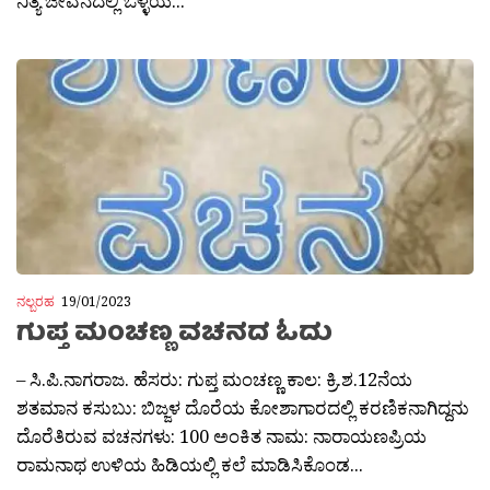
ನಿತ್ಯ ಜೀವನದಲ್ಲಿ ಒಳ್ಳೆಯ...
ನಲ್ಬರಹ
19/01/2023
ಗುಪ್ತ ಮಂಚಣ್ಣ ವಚನದ ಓದು
– ಸಿ.ಪಿ.ನಾಗರಾಜ. ಹೆಸರು: ಗುಪ್ತ ಮಂಚಣ್ಣ ಕಾಲ: ಕ್ರಿ.ಶ.12ನೆಯ
ಶತಮಾನ ಕಸುಬು: ಬಿಜ್ಜಳ ದೊರೆಯ ಕೋಶಾಗಾರದಲ್ಲಿ ಕರಣಿಕನಾಗಿದ್ದನು
ದೊರೆತಿರುವ ವಚನಗಳು: 100 ಅಂಕಿತ ನಾಮ: ನಾರಾಯಣಪ್ರಿಯ
ರಾಮನಾಥ ಉಳಿಯ ಹಿಡಿಯಲ್ಲಿ ಕಲೆ ಮಾಡಿಸಿಕೊಂಡ...