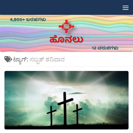
Skip to content
ಟ್ಯಾಗ್:
ಸಬ್ಬತ್ ಶನಿವಾರ