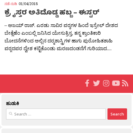
ನಡೆ-ನುಡಿ
01/04/2018
ಕ್ರೈಸ್ತರ ಅತಿದೊಡ್ಡ ಹಬ್ಬ – ಈಸ್ಟರ್
– ಅಜಯ್ ರಾಜ್. ಎರಡು ಸಾವಿರ ವರ‍್ಶಗಳ ಹಿಂದೆ ಇಸ್ರೇಲ್ ದೇಶದ
ಬೇತ್ಲೆಹೆಂ ಎಂಬಲ್ಲಿ ಜನಿಸಿದ ಯೇಸುಕ್ರಿಸ್ತ, ತನ್ನ ಕ್ರಾಂತಿಕಾರಿ
ಬೋದನೆಗಳಿಂದ ಅಲ್ಲಿನ ದರ‍್ಮಶಾಸ್ತ್ರಿಗಳ ಹಾಗು ಪುರೋಹಿತಶಾಹಿ
ವರ‍್ಗದವರ ದ್ವೇಶ ಕಟ್ಟಿಕೊಂಡು ಮರಣದಂಡನೆಗೆ ಗುರಿಯಾದ....
ಹುಡುಕಿ
Search
for: