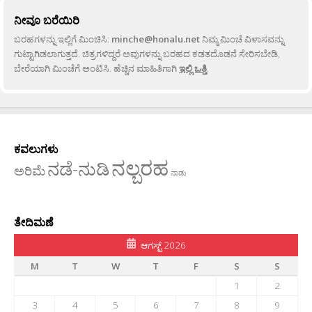
ನೀವೂ ಬರೆಯಿರಿ
ಬರಹಗಳನ್ನು ಇಲ್ಲಿಗೆ ಮಿಂಚಿಸಿ:
minche@honalu.net
ನಿಮ್ಮ ಮಿಂಚೆ ವಿಳಾಸವನ್ನು
ಗುಟ್ಟಾಗಿಡಲಾಗುತ್ತದೆ. ಚಿತ್ರಗಳಿದ್ದರೆ ಅವುಗಳನ್ನು ಬರಹದ ಕಡತದೊಡನೆ ಸೇರಿಸಬೇಡಿ,
ಬೇರೆಯಾಗಿ ಮಿಂಚೆಗೆ ಅಂಟಿಸಿ. ಹೆಚ್ಚಿನ ಮಾಹಿತಿಗಾಗಿ
ಇಲ್ಲಿ ಒತ್ತಿ
.
ಕವಲುಗಳು
ನಲ್ಬರಹ
ನಡೆ-ನುಡಿ
ಅರಿಮೆ
ನಾಡು
ತೇದಿಮಣೆ
ಆಗಸ್ಟ್ 2026
M
T
W
T
F
S
S
1
2
3
4
5
6
7
8
9