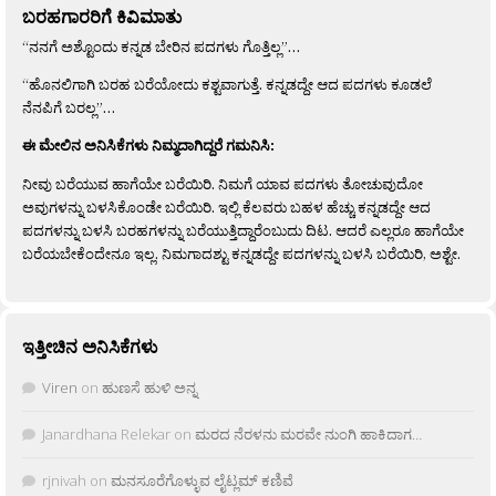
ಬರಹಗಾರರಿಗೆ ಕಿವಿಮಾತು
“ನನಗೆ ಅಶ್ಟೊಂದು ಕನ್ನಡ ಬೇರಿನ ಪದಗಳು ಗೊತ್ತಿಲ್ಲ”…
“ಹೊನಲಿಗಾಗಿ ಬರಹ ಬರೆಯೋದು ಕಶ್ಟವಾಗುತ್ತೆ. ಕನ್ನಡದ್ದೇ ಆದ ಪದಗಳು ಕೂಡಲೆ
ನೆನಪಿಗೆ ಬರಲ್ಲ”…
ಈ ಮೇಲಿನ ಅನಿಸಿಕೆಗಳು ನಿಮ್ಮದಾಗಿದ್ದರೆ ಗಮನಿಸಿ:
ನೀವು ಬರೆಯುವ ಹಾಗೆಯೇ ಬರೆಯಿರಿ. ನಿಮಗೆ ಯಾವ ಪದಗಳು ತೋಚುವುದೋ
ಅವುಗಳನ್ನು ಬಳಸಿಕೊಂಡೇ ಬರೆಯಿರಿ. ಇಲ್ಲಿ ಕೆಲವರು ಬಹಳ ಹೆಚ್ಚು ಕನ್ನಡದ್ದೇ ಆದ
ಪದಗಳನ್ನು ಬಳಸಿ ಬರಹಗಳನ್ನು ಬರೆಯುತ್ತಿದ್ದಾರೆಂಬುದು ದಿಟ. ಆದರೆ ಎಲ್ಲರೂ ಹಾಗೆಯೇ
ಬರೆಯಬೇಕೆಂದೇನೂ ಇಲ್ಲ. ನಿಮಗಾದಶ್ಟು ಕನ್ನಡದ್ದೇ ಪದಗಳನ್ನು ಬಳಸಿ ಬರೆಯಿರಿ, ಅಶ್ಟೇ.
ಇತ್ತೀಚಿನ ಅನಿಸಿಕೆಗಳು
Viren
on
ಹುಣಸೆ ಹುಳಿ ಅನ್ನ
Janardhana Relekar
on
ಮರದ ನೆರಳನು ಮರವೇ ನುಂಗಿ ಹಾಕಿದಾಗ…
rjnivah
on
ಮನಸೂರೆಗೊಳ್ಳುವ ಲೈಟ್ಲಮ್ ಕಣಿವೆ