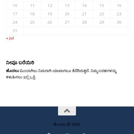
10
11
12
13
14
15
16
17
18
19
20
21
22
23
24
25
26
27
28
29
30
31
« Jul
ನೀವೂ ಬರೆಯಿರಿ
ಹೊನಲು
ಮಿಂಬಾಗಿಲು ನಿಮಗಾಗಿ ಯಾವಾಗಲೂ ತೆರೆದಿರುತ್ತದೆ. ನಿಮ್ಮ ಬರಹಗಳನ್ನು
ಕಳುಹಿಸಲು
ಇಲ್ಲಿ ಒತ್ತಿ
.
ಹೊನಲು © 2026.