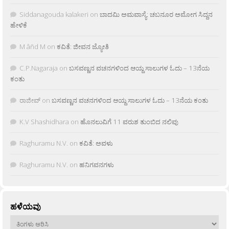
Siddanagouda kalakeri
on
ಬಾದಮಿ ಅಮವಾಸ್ಯೆ: ಚಬನೂರ ಅಮೋಗ ಸಿದ್ದನ
ಹೇಳಿಕೆ
M âñd M
on
ಕವಿತೆ: ಜೀವನ ಜ್ಯೋತಿ
C.P.Nagaraja
on
ಬಸವಣ್ಣನ ವಚನಗಳಿಂದ ಆಯ್ದ ಸಾಲುಗಳ ಓದು – 13ನೆಯ
ಕಂತು
ರಾಜೀವ್
on
ಬಸವಣ್ಣನ ವಚನಗಳಿಂದ ಆಯ್ದ ಸಾಲುಗಳ ಓದು – 13ನೆಯ ಕಂತು
K.V Shashidhara
on
ಹೊನಲುವಿಗೆ 11 ವರುಶ ತುಂಬಿದ ನಲಿವು
Raghuramu N.V.
on
ಕವಿತೆ: ಅವಳು
Raghuramu N.V.
on
ಹನಿಗವನಗಳು
ಹಳೆಯವು
ಹಳೆಯವು