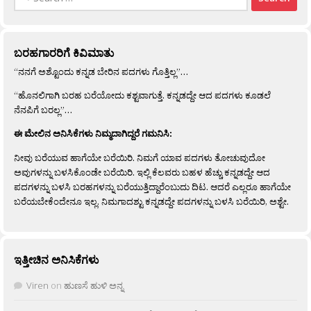
for:
ಬರಹಗಾರರಿಗೆ ಕಿವಿಮಾತು
“ನನಗೆ ಅಶ್ಟೊಂದು ಕನ್ನಡ ಬೇರಿನ ಪದಗಳು ಗೊತ್ತಿಲ್ಲ”…
“ಹೊನಲಿಗಾಗಿ ಬರಹ ಬರೆಯೋದು ಕಶ್ಟವಾಗುತ್ತೆ. ಕನ್ನಡದ್ದೇ ಆದ ಪದಗಳು ಕೂಡಲೆ
ನೆನಪಿಗೆ ಬರಲ್ಲ”…
ಈ ಮೇಲಿನ ಅನಿಸಿಕೆಗಳು ನಿಮ್ಮದಾಗಿದ್ದರೆ ಗಮನಿಸಿ:
ನೀವು ಬರೆಯುವ ಹಾಗೆಯೇ ಬರೆಯಿರಿ. ನಿಮಗೆ ಯಾವ ಪದಗಳು ತೋಚುವುದೋ
ಅವುಗಳನ್ನು ಬಳಸಿಕೊಂಡೇ ಬರೆಯಿರಿ. ಇಲ್ಲಿ ಕೆಲವರು ಬಹಳ ಹೆಚ್ಚು ಕನ್ನಡದ್ದೇ ಆದ
ಪದಗಳನ್ನು ಬಳಸಿ ಬರಹಗಳನ್ನು ಬರೆಯುತ್ತಿದ್ದಾರೆಂಬುದು ದಿಟ. ಆದರೆ ಎಲ್ಲರೂ ಹಾಗೆಯೇ
ಬರೆಯಬೇಕೆಂದೇನೂ ಇಲ್ಲ. ನಿಮಗಾದಶ್ಟು ಕನ್ನಡದ್ದೇ ಪದಗಳನ್ನು ಬಳಸಿ ಬರೆಯಿರಿ, ಅಶ್ಟೇ.
ಇತ್ತೀಚಿನ ಅನಿಸಿಕೆಗಳು
Viren
on
ಹುಣಸೆ ಹುಳಿ ಅನ್ನ