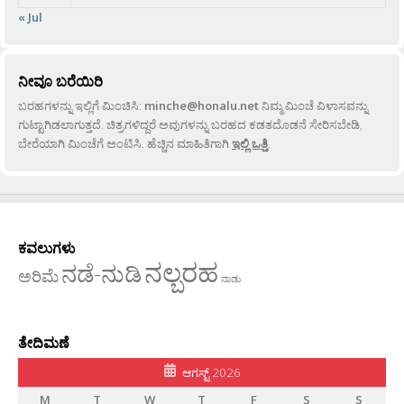
« Jul
ನೀವೂ ಬರೆಯಿರಿ
ಬರಹಗಳನ್ನು ಇಲ್ಲಿಗೆ ಮಿಂಚಿಸಿ:
minche@honalu.net
ನಿಮ್ಮ ಮಿಂಚೆ ವಿಳಾಸವನ್ನು
ಗುಟ್ಟಾಗಿಡಲಾಗುತ್ತದೆ. ಚಿತ್ರಗಳಿದ್ದರೆ ಅವುಗಳನ್ನು ಬರಹದ ಕಡತದೊಡನೆ ಸೇರಿಸಬೇಡಿ,
ಬೇರೆಯಾಗಿ ಮಿಂಚೆಗೆ ಅಂಟಿಸಿ. ಹೆಚ್ಚಿನ ಮಾಹಿತಿಗಾಗಿ
ಇಲ್ಲಿ ಒತ್ತಿ
.
ಕವಲುಗಳು
ನಲ್ಬರಹ
ನಡೆ-ನುಡಿ
ಅರಿಮೆ
ನಾಡು
ತೇದಿಮಣೆ
ಆಗಸ್ಟ್ 2026
M
T
W
T
F
S
S