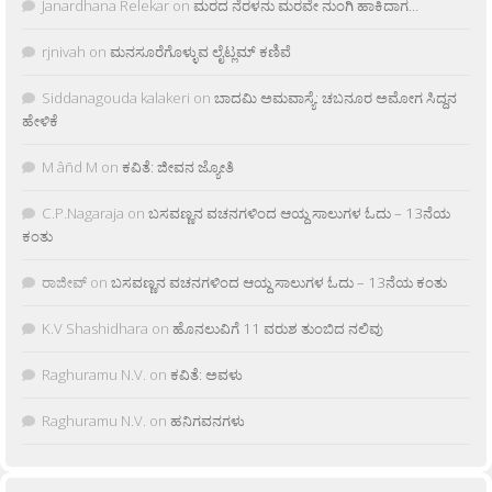
Janardhana Relekar
on
ಮರದ ನೆರಳನು ಮರವೇ ನುಂಗಿ ಹಾಕಿದಾಗ…
rjnivah
on
ಮನಸೂರೆಗೊಳ್ಳುವ ಲೈಟ್ಲಮ್ ಕಣಿವೆ
Siddanagouda kalakeri
on
ಬಾದಮಿ ಅಮವಾಸ್ಯೆ: ಚಬನೂರ ಅಮೋಗ ಸಿದ್ದನ
ಹೇಳಿಕೆ
M âñd M
on
ಕವಿತೆ: ಜೀವನ ಜ್ಯೋತಿ
C.P.Nagaraja
on
ಬಸವಣ್ಣನ ವಚನಗಳಿಂದ ಆಯ್ದ ಸಾಲುಗಳ ಓದು – 13ನೆಯ
ಕಂತು
ರಾಜೀವ್
on
ಬಸವಣ್ಣನ ವಚನಗಳಿಂದ ಆಯ್ದ ಸಾಲುಗಳ ಓದು – 13ನೆಯ ಕಂತು
K.V Shashidhara
on
ಹೊನಲುವಿಗೆ 11 ವರುಶ ತುಂಬಿದ ನಲಿವು
Raghuramu N.V.
on
ಕವಿತೆ: ಅವಳು
Raghuramu N.V.
on
ಹನಿಗವನಗಳು