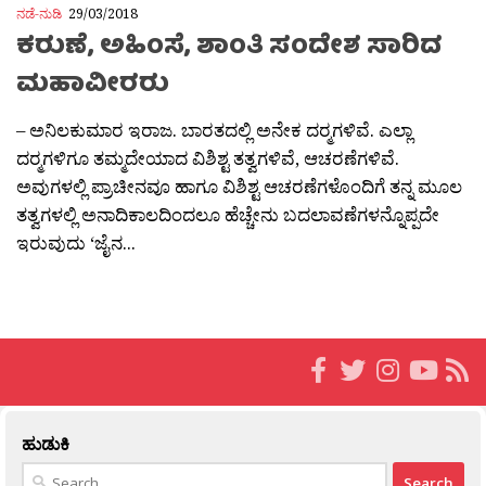
ನಡೆ-ನುಡಿ
29/03/2018
ಕರುಣೆ, ಅಹಿಂಸೆ, ಶಾಂತಿ ಸಂದೇಶ ಸಾರಿದ
ಮಹಾವೀರರು
– ಅನಿಲಕುಮಾರ ಇರಾಜ. ಬಾರತದಲ್ಲಿ ಅನೇಕ ದರ‍್ಮಗಳಿವೆ. ಎಲ್ಲಾ
ದರ‍್ಮಗಳಿಗೂ ತಮ್ಮದೇಯಾದ ವಿಶಿಶ್ಟ ತತ್ವಗಳಿವೆ, ಆಚರಣೆಗಳಿವೆ.
ಅವುಗಳಲ್ಲಿ ಪ್ರಾಚೀನವೂ ಹಾಗೂ ವಿಶಿಶ್ಟ ಆಚರಣೆಗಳೊಂದಿಗೆ ತನ್ನ ಮೂಲ
ತತ್ವಗಳಲ್ಲಿ ಅನಾದಿಕಾಲದಿಂದಲೂ ಹೆಚ್ಚೇನು ಬದಲಾವಣೆಗಳನ್ನೊಪ್ಪದೇ
ಇರುವುದು ‘ಜೈನ...
ಹುಡುಕಿ
Search