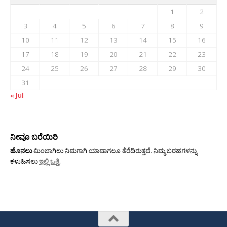
1
2
3
4
5
6
7
8
9
10
11
12
13
14
15
16
17
18
19
20
21
22
23
24
25
26
27
28
29
30
31
« Jul
ನೀವೂ ಬರೆಯಿರಿ
ಹೊನಲು
ಮಿಂಬಾಗಿಲು ನಿಮಗಾಗಿ ಯಾವಾಗಲೂ ತೆರೆದಿರುತ್ತದೆ. ನಿಮ್ಮ ಬರಹಗಳನ್ನು
ಕಳುಹಿಸಲು
ಇಲ್ಲಿ ಒತ್ತಿ
.