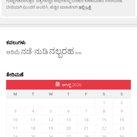
ಗುಟ್ಟಾಗಿಡಲಾಗುತ್ತದೆ. ಚಿತ್ರಗಳಿದ್ದರೆ ಅವುಗಳನ್ನು ಬರಹದ ಕಡತದೊಡನೆ ಸೇರಿಸಬೇಡಿ,
ಬೇರೆಯಾಗಿ ಮಿಂಚೆಗೆ ಅಂಟಿಸಿ. ಹೆಚ್ಚಿನ ಮಾಹಿತಿಗಾಗಿ
ಇಲ್ಲಿ ಒತ್ತಿ
.
ಕವಲುಗಳು
ನಲ್ಬರಹ
ನಡೆ-ನುಡಿ
ಅರಿಮೆ
ನಾಡು
ತೇದಿಮಣೆ
ಆಗಸ್ಟ್ 2026
M
T
W
T
F
S
S
1
2
3
4
5
6
7
8
9
10
11
12
13
14
15
16
17
18
19
20
21
22
23
24
25
26
27
28
29
30