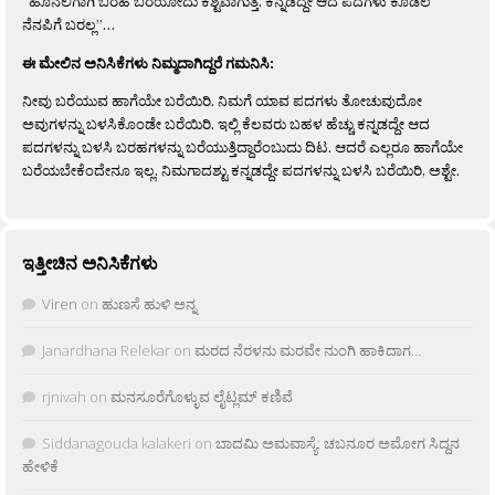
“ಹೊನಲಿಗಾಗಿ ಬರಹ ಬರೆಯೋದು ಕಶ್ಟವಾಗುತ್ತೆ. ಕನ್ನಡದ್ದೇ ಆದ ಪದಗಳು ಕೂಡಲೆ
ನೆನಪಿಗೆ ಬರಲ್ಲ”…
ಈ ಮೇಲಿನ ಅನಿಸಿಕೆಗಳು ನಿಮ್ಮದಾಗಿದ್ದರೆ ಗಮನಿಸಿ:
ನೀವು ಬರೆಯುವ ಹಾಗೆಯೇ ಬರೆಯಿರಿ. ನಿಮಗೆ ಯಾವ ಪದಗಳು ತೋಚುವುದೋ
ಅವುಗಳನ್ನು ಬಳಸಿಕೊಂಡೇ ಬರೆಯಿರಿ. ಇಲ್ಲಿ ಕೆಲವರು ಬಹಳ ಹೆಚ್ಚು ಕನ್ನಡದ್ದೇ ಆದ
ಪದಗಳನ್ನು ಬಳಸಿ ಬರಹಗಳನ್ನು ಬರೆಯುತ್ತಿದ್ದಾರೆಂಬುದು ದಿಟ. ಆದರೆ ಎಲ್ಲರೂ ಹಾಗೆಯೇ
ಬರೆಯಬೇಕೆಂದೇನೂ ಇಲ್ಲ. ನಿಮಗಾದಶ್ಟು ಕನ್ನಡದ್ದೇ ಪದಗಳನ್ನು ಬಳಸಿ ಬರೆಯಿರಿ, ಅಶ್ಟೇ.
ಇತ್ತೀಚಿನ ಅನಿಸಿಕೆಗಳು
Viren
on
ಹುಣಸೆ ಹುಳಿ ಅನ್ನ
Janardhana Relekar
on
ಮರದ ನೆರಳನು ಮರವೇ ನುಂಗಿ ಹಾಕಿದಾಗ…
rjnivah
on
ಮನಸೂರೆಗೊಳ್ಳುವ ಲೈಟ್ಲಮ್ ಕಣಿವೆ
Siddanagouda kalakeri
on
ಬಾದಮಿ ಅಮವಾಸ್ಯೆ: ಚಬನೂರ ಅಮೋಗ ಸಿದ್ದನ
ಹೇಳಿಕೆ