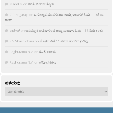
M âñd M
on
ಕವಿತೆ: ಜೀವನ ಜ್ಯೋತಿ
C.P.Nagaraja
on
ಬಸವಣ್ಣನ ವಚನಗಳಿಂದ ಆಯ್ದ ಸಾಲುಗಳ ಓದು – 13ನೆಯ
ಕಂತು
ರಾಜೀವ್
on
ಬಸವಣ್ಣನ ವಚನಗಳಿಂದ ಆಯ್ದ ಸಾಲುಗಳ ಓದು – 13ನೆಯ ಕಂತು
K.V Shashidhara
on
ಹೊನಲುವಿಗೆ 11 ವರುಶ ತುಂಬಿದ ನಲಿವು
Raghuramu N.V.
on
ಕವಿತೆ: ಅವಳು
Raghuramu N.V.
on
ಹನಿಗವನಗಳು
ಹಳೆಯವು
ಹಳೆಯವು