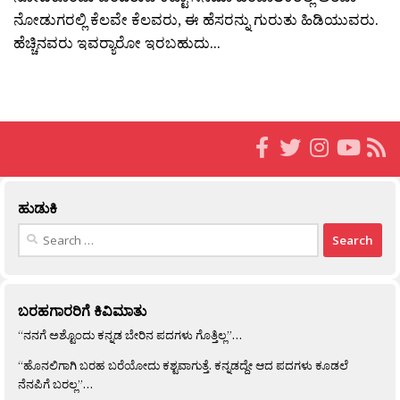
ನೋಡುಗರಲ್ಲಿ ಕೆಲವೇ ಕೆಲವರು, ಈ ಹೆಸರನ್ನು ಗುರುತು ಹಿಡಿಯುವರು.
ಹೆಚ್ಚಿನವರು ಇವರ‍್ಯಾರೋ ಇರಬಹುದು...
ಹುಡುಕಿ
Search
for:
ಬರಹಗಾರರಿಗೆ ಕಿವಿಮಾತು
“ನನಗೆ ಅಶ್ಟೊಂದು ಕನ್ನಡ ಬೇರಿನ ಪದಗಳು ಗೊತ್ತಿಲ್ಲ”…
“ಹೊನಲಿಗಾಗಿ ಬರಹ ಬರೆಯೋದು ಕಶ್ಟವಾಗುತ್ತೆ. ಕನ್ನಡದ್ದೇ ಆದ ಪದಗಳು ಕೂಡಲೆ
ನೆನಪಿಗೆ ಬರಲ್ಲ”…