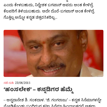
ಎಂದು ಕೇಳಬಹುದು, ನಿರ‍್ದೇಶಕ ಬಗವಾನ್ ಅವರು ಅಂತ ಕೇಳಿದ್ರೆ
ಕೆಲವರಿಗೆ ತಿಳಿಯಬಹುದು. ಅದೇ ದೊರೆ-ಬಗವಾನ್ ಅಂತ ಕೇಳಿದ್ರೆ
ಗೊತ್ತಿಲ್ಲ ಅನ್ನೋ ಕನ್ನಡ ಚಿತ್ರರಸಿಕರಿಲ್ಲ...
ನಡೆ-ನುಡಿ
23/06/2015
‘ಹಂಸಲೇಕ’ – ಕನ್ನಡಿಗರ ಹೆಮ್ಮೆ
– ಅನ್ನದಾನೇಶ ಶಿ. ಸಂಕದಾಳ. ‘ಜಿ. ಗಂಗರಾಜು’ – ಕನ್ನಡ ಸಿನೆಮಾಗಳನ್ನೇ
ನೋಡಿಕೊಂಡು ಬಂದಿರುವ ಕಟ್ಟಾ ಸಿನೆಮಾ ಹಿಂಬಾಲಕರಲ್ಲಿ ಅತವಾ