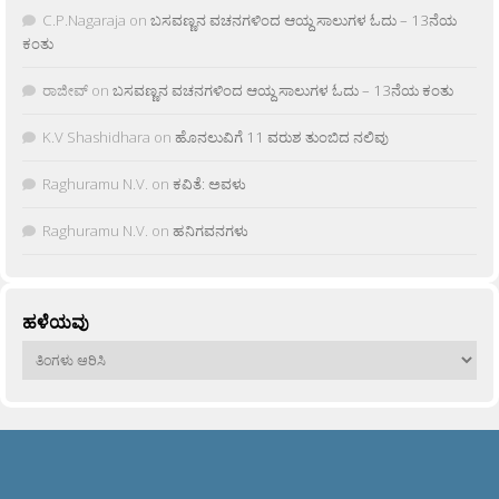
C.P.Nagaraja
on
ಬಸವಣ್ಣನ ವಚನಗಳಿಂದ ಆಯ್ದ ಸಾಲುಗಳ ಓದು – 13ನೆಯ
ಕಂತು
ರಾಜೀವ್
on
ಬಸವಣ್ಣನ ವಚನಗಳಿಂದ ಆಯ್ದ ಸಾಲುಗಳ ಓದು – 13ನೆಯ ಕಂತು
K.V Shashidhara
on
ಹೊನಲುವಿಗೆ 11 ವರುಶ ತುಂಬಿದ ನಲಿವು
Raghuramu N.V.
on
ಕವಿತೆ: ಅವಳು
Raghuramu N.V.
on
ಹನಿಗವನಗಳು
ಹಳೆಯವು
ಹಳೆಯವು