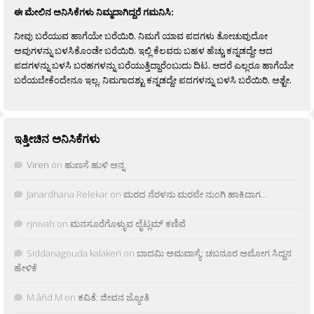
ಈ ಮೇಲಿನ ಅನಿಸಿಕೆಗಳು ನಿಮ್ಮದಾಗಿದ್ದರೆ ಗಮನಿಸಿ:
ನೀವು ಬರೆಯುವ ಹಾಗೆಯೇ ಬರೆಯಿರಿ. ನಿಮಗೆ ಯಾವ ಪದಗಳು ತೋಚುವುದೋ
ಅವುಗಳನ್ನು ಬಳಸಿಕೊಂಡೇ ಬರೆಯಿರಿ. ಇಲ್ಲಿ ಕೆಲವರು ಬಹಳ ಹೆಚ್ಚು ಕನ್ನಡದ್ದೇ ಆದ
ಪದಗಳನ್ನು ಬಳಸಿ ಬರಹಗಳನ್ನು ಬರೆಯುತ್ತಿದ್ದಾರೆಂಬುದು ದಿಟ. ಆದರೆ ಎಲ್ಲರೂ ಹಾಗೆಯೇ
ಬರೆಯಬೇಕೆಂದೇನೂ ಇಲ್ಲ. ನಿಮಗಾದಶ್ಟು ಕನ್ನಡದ್ದೇ ಪದಗಳನ್ನು ಬಳಸಿ ಬರೆಯಿರಿ, ಅಶ್ಟೇ.
ಇತ್ತೀಚಿನ ಅನಿಸಿಕೆಗಳು
Viren
on
ಹುಣಸೆ ಹುಳಿ ಅನ್ನ
Janardhana Relekar
on
ಮರದ ನೆರಳನು ಮರವೇ ನುಂಗಿ ಹಾಕಿದಾಗ…
rjnivah
on
ಮನಸೂರೆಗೊಳ್ಳುವ ಲೈಟ್ಲಮ್ ಕಣಿವೆ
Siddanagouda kalakeri
on
ಬಾದಮಿ ಅಮವಾಸ್ಯೆ: ಚಬನೂರ ಅಮೋಗ ಸಿದ್ದನ
ಹೇಳಿಕೆ
M âñd M
on
ಕವಿತೆ: ಜೀವನ ಜ್ಯೋತಿ