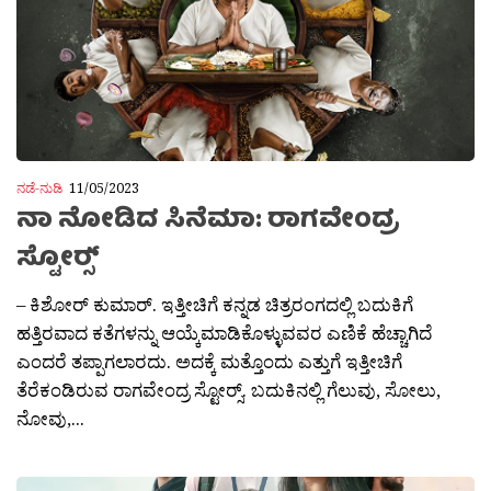
ನಡೆ-ನುಡಿ
11/05/2023
ನಾ ನೋಡಿದ ಸಿನೆಮಾ: ರಾಗವೇಂದ್ರ
ಸ್ಟೋರ‍್ಸ್
– ಕಿಶೋರ್ ಕುಮಾರ್. ಇತ್ತೀಚಿಗೆ ಕನ್ನಡ ಚಿತ್ರರಂಗದಲ್ಲಿ ಬದುಕಿಗೆ
ಹತ್ತಿರವಾದ ಕತೆಗಳನ್ನು ಆಯ್ಕೆಮಾಡಿಕೊಳ್ಳುವವರ ಎಣಿಕೆ ಹೆಚ್ಚಾಗಿದೆ
ಎಂದರೆ ತಪ್ಪಾಗಲಾರದು. ಅದಕ್ಕೆ ಮತ್ತೊಂದು ಎತ್ತುಗೆ ಇತ್ತೀಚಿಗೆ
ತೆರೆಕಂಡಿರುವ ರಾಗವೇಂದ್ರ ಸ್ಟೋರ‍್ಸ್. ಬದುಕಿನಲ್ಲಿ ಗೆಲುವು, ಸೋಲು,
ನೋವು,...