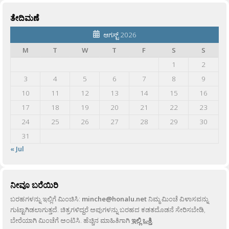
ತೇದಿಮಣೆ
ಆಗಸ್ಟ್ 2026
M
T
W
T
F
S
S
1
2
3
4
5
6
7
8
9
10
11
12
13
14
15
16
17
18
19
20
21
22
23
24
25
26
27
28
29
30
31
« Jul
ನೀವೂ ಬರೆಯಿರಿ
ಬರಹಗಳನ್ನು ಇಲ್ಲಿಗೆ ಮಿಂಚಿಸಿ:
minche@honalu.net
ನಿಮ್ಮ ಮಿಂಚೆ ವಿಳಾಸವನ್ನು
ಗುಟ್ಟಾಗಿಡಲಾಗುತ್ತದೆ. ಚಿತ್ರಗಳಿದ್ದರೆ ಅವುಗಳನ್ನು ಬರಹದ ಕಡತದೊಡನೆ ಸೇರಿಸಬೇಡಿ,
ಬೇರೆಯಾಗಿ ಮಿಂಚೆಗೆ ಅಂಟಿಸಿ. ಹೆಚ್ಚಿನ ಮಾಹಿತಿಗಾಗಿ
ಇಲ್ಲಿ ಒತ್ತಿ
.