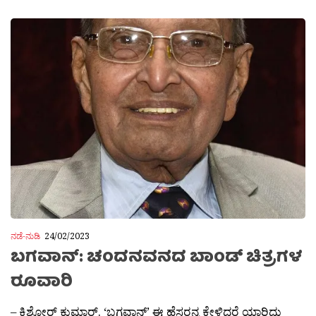
ನಡೆ-ನುಡಿ
24/02/2023
ಬಗವಾನ್: ಚಂದನವನದ ಬಾಂಡ್ ಚಿತ್ರಗಳ
ರೂವಾರಿ
– ಕಿಶೋರ್ ಕುಮಾರ್. ‘ಬಗವಾನ್’ ಈ ಹೆಸರನ್ನ ಕೇಳಿದರೆ ಯಾರಿದು