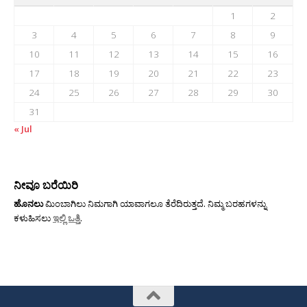
1
2
3
4
5
6
7
8
9
10
11
12
13
14
15
16
17
18
19
20
21
22
23
24
25
26
27
28
29
30
31
« Jul
ನೀವೂ ಬರೆಯಿರಿ
ಹೊನಲು
ಮಿಂಬಾಗಿಲು ನಿಮಗಾಗಿ ಯಾವಾಗಲೂ ತೆರೆದಿರುತ್ತದೆ. ನಿಮ್ಮ ಬರಹಗಳನ್ನು
ಕಳುಹಿಸಲು
ಇಲ್ಲಿ ಒತ್ತಿ
.