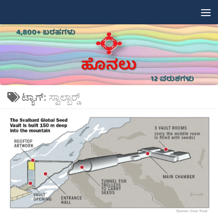
Skip to content
ಟ್ಯಾಗ್:
ಸ್ವಾಲ್ಬಾರ‍್ಡ್