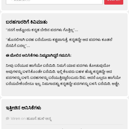
for:
ಬರಹಗಾರರಿಗೆ ಕಿವಿಮಾತು
“ನನಗೆ ಅಶ್ಟೊಂದು ಕನ್ನಡ ಬೇರಿನ ಪದಗಳು ಗೊತ್ತಿಲ್ಲ”…
“ಹೊನಲಿಗಾಗಿ ಬರಹ ಬರೆಯೋದು ಕಶ್ಟವಾಗುತ್ತೆ. ಕನ್ನಡದ್ದೇ ಆದ ಪದಗಳು ಕೂಡಲೆ
ನೆನಪಿಗೆ ಬರಲ್ಲ”…
ಈ ಮೇಲಿನ ಅನಿಸಿಕೆಗಳು ನಿಮ್ಮದಾಗಿದ್ದರೆ ಗಮನಿಸಿ:
ನೀವು ಬರೆಯುವ ಹಾಗೆಯೇ ಬರೆಯಿರಿ. ನಿಮಗೆ ಯಾವ ಪದಗಳು ತೋಚುವುದೋ
ಅವುಗಳನ್ನು ಬಳಸಿಕೊಂಡೇ ಬರೆಯಿರಿ. ಇಲ್ಲಿ ಕೆಲವರು ಬಹಳ ಹೆಚ್ಚು ಕನ್ನಡದ್ದೇ ಆದ
ಪದಗಳನ್ನು ಬಳಸಿ ಬರಹಗಳನ್ನು ಬರೆಯುತ್ತಿದ್ದಾರೆಂಬುದು ದಿಟ. ಆದರೆ ಎಲ್ಲರೂ ಹಾಗೆಯೇ
ಬರೆಯಬೇಕೆಂದೇನೂ ಇಲ್ಲ. ನಿಮಗಾದಶ್ಟು ಕನ್ನಡದ್ದೇ ಪದಗಳನ್ನು ಬಳಸಿ ಬರೆಯಿರಿ, ಅಶ್ಟೇ.
ಇತ್ತೀಚಿನ ಅನಿಸಿಕೆಗಳು
Viren
on
ಹುಣಸೆ ಹುಳಿ ಅನ್ನ