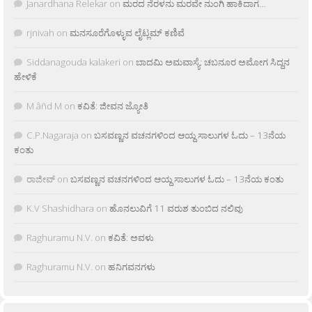
Janardhana Relekar
on
ಮರದ ನೆರಳನು ಮರವೇ ನುಂಗಿ ಹಾಕಿದಾಗ…
rjnivah
on
ಮನಸೂರೆಗೊಳ್ಳುವ ಲೈಟ್ಲಮ್ ಕಣಿವೆ
Siddanagouda kalakeri
on
ಬಾದಮಿ ಅಮವಾಸ್ಯೆ: ಚಬನೂರ ಅಮೋಗ ಸಿದ್ದನ
ಹೇಳಿಕೆ
M âñd M
on
ಕವಿತೆ: ಜೀವನ ಜ್ಯೋತಿ
C.P.Nagaraja
on
ಬಸವಣ್ಣನ ವಚನಗಳಿಂದ ಆಯ್ದ ಸಾಲುಗಳ ಓದು – 13ನೆಯ
ಕಂತು
ರಾಜೀವ್
on
ಬಸವಣ್ಣನ ವಚನಗಳಿಂದ ಆಯ್ದ ಸಾಲುಗಳ ಓದು – 13ನೆಯ ಕಂತು
K.V Shashidhara
on
ಹೊನಲುವಿಗೆ 11 ವರುಶ ತುಂಬಿದ ನಲಿವು
Raghuramu N.V.
on
ಕವಿತೆ: ಅವಳು
Raghuramu N.V.
on
ಹನಿಗವನಗಳು