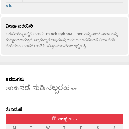
« Jul
ನೀವೂ ಬರೆಯಿರಿ
ಬರಹಗಳನ್ನು ಇಲ್ಲಿಗೆ ಮಿಂಚಿಸಿ:
minche@honalu.net
ನಿಮ್ಮ ಮಿಂಚೆ ವಿಳಾಸವನ್ನು
ಗುಟ್ಟಾಗಿಡಲಾಗುತ್ತದೆ. ಚಿತ್ರಗಳಿದ್ದರೆ ಅವುಗಳನ್ನು ಬರಹದ ಕಡತದೊಡನೆ ಸೇರಿಸಬೇಡಿ,
ಬೇರೆಯಾಗಿ ಮಿಂಚೆಗೆ ಅಂಟಿಸಿ. ಹೆಚ್ಚಿನ ಮಾಹಿತಿಗಾಗಿ
ಇಲ್ಲಿ ಒತ್ತಿ
.
ಕವಲುಗಳು
ನಲ್ಬರಹ
ನಡೆ-ನುಡಿ
ಅರಿಮೆ
ನಾಡು
ತೇದಿಮಣೆ
ಆಗಸ್ಟ್ 2026
M
T
W
T
F
S
S